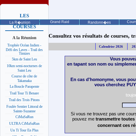
LES
PROCHAINES
Grand Raid
Cours
La R�union
Randonn�es
COURSES
Consultez vos résultats de courses, trai
A la Réunion
Trophée Océan Indien -
Calendrier 2026
20
Défi des Laves - Trail des
Timizes
Vous pouvez
5km de Saint Leu
en tapant son nom ou simplemen
10km semi-nocturnes de
Saint Leu
Course de côte de
En cas d'homonyme, vous pouv
Takamaka
vous cherchez PUY 
La Boucle Parapente
Trail Tour Ti Benare
touj
Trail des Trois Pitons
Foulée Sentier Littoral de
Sainte-Suzanne
Si vous ne trouvez pas une cours
CiMaSaRun
pouvez me
transmettre toutes
ULTRA CiMaSaRun
concernant ces ré
Un Ti Tour En Plus