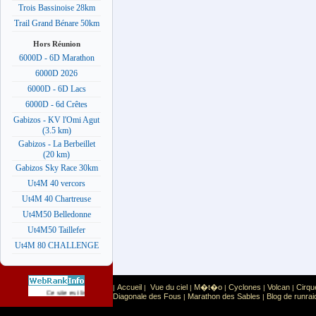
Trois Bassinoise 28km
Trail Grand Bénare 50km
Hors Réunion
6000D - 6D Marathon
6000D 2026
6000D - 6D Lacs
6000D - 6d Crêtes
Gabizos - KV l'Omi Agut
(3.5 km)
Gabizos - La Berbeillet
(20 km)
Gabizos Sky Race 30km
Ut4M 40 vercors
Ut4M 40 Chartreuse
Ut4M50 Belledonne
Ut4M50 Taillefer
Ut4M 80 CHALLENGE
Accueil
Vue du ciel
M�t�o
Cyclones
Volcan
Cirqu
|
|
|
|
|
|
Sport
Sports extr�mes
Ce site est list� dans la cat�gorie
:
Diagonale des Fous
Marathon des Sables
Blog de runrai
|
|