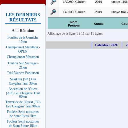
LACHOIX Julien
2019
utcam-110
LACHOIX Julien
2019
ubaye-trail
LES DERNIERS
RÉSULTATS
Nom
Année
Cou
Prénom
A la Réunion
Affichage de la ligne 1 à 11 sur 11 lignes
Foulées de la Corniche
15km
Calendrier 2026
2
Championnat Marathon -
OPEN
Championnat Marathon
Trail du Sud Sauvage -
21km
Trail Vaincre Parkinson
Sakikour (SK) Leu
Oxygène Trail 30km
Ascension de l'Ouest
(AO) Leu Oxygène Trail
60km
Traversée de l'Ouest (TO)
Leu Oxygène Trail 90km
Foulées Semi nocturnes
de Saint Pierre 5km
Foulées Semi nocturnes
de Saint Pierre 10km