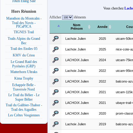
10km Etang Salé
Vous cherchez
Lacho
Hors Réunion
Afficher
éléments
Marathon du Montcalm -
Trail des Novis -
Nom
PICaPICA
Année
Cou
Prénom
TIGNES Trail
Trails Alpins du Grand
Lachoix Julien
2025
utcam-50k
Bec
Trail des Etoiles 05
Lachoix Julien
2025
nice-cote-
KMV du Criou
LACHOIX Julien
2024
utcam-75k
Le Grand Raid des
Pyrénées (GRP)
Lachoix Julien
2022
utcam-95k
Matterhorn Ultraks
Kima Trophy
LACHOIX Julien
2022
balcons-az
Echappée Belle -
Traversée Nord
LACHOIX Julien
2021
utcam-115
Le Trail du Bélier - Le
Super Bélier
LACHOIX Julien
2021
ubaye-trail
Trail du Galibier-Thabor -
Trail des Aiguilles
LACHOIX Julien
2020
prom-classi
Les Crêtes Vosgiennes
Lachoix Julien
2019
balcons-az