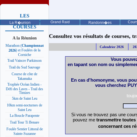
LES
PROCHAINES
Grand Raid
Cours
La R�union
Randonn�es
COURSES
Consultez vos résultats de courses, trai
A la Réunion
Marathon (
Championnat
Calendrier 2026
20
) et Foulées de la
2026
Corniche
Vous pouvez
Trail Vaincre Parkinson
en tapant son nom ou simplemen
Trail du Sud Sauvage
Course de côte de
Takamaka
En cas d'homonyme, vous pouv
Trophée Océan Indien -
vous cherchez PUY 
Défi des Laves - Trail des
Timizes
touj
5km de Saint Leu
10km semi-nocturnes de
Saint Leu
Si vous ne trouvez pas une cours
La Boucle Parapente
pouvez me
transmettre toutes
Trail Tour Ti Benare
concernant ces ré
Foulée Sentier Littoral de
Sainte-Suzanne