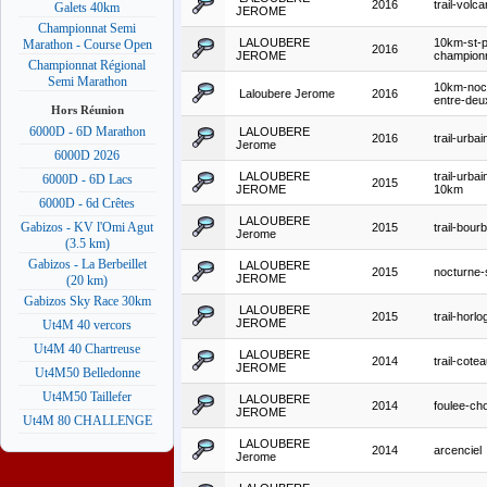
2016
trail-volca
Galets 40km
JEROME
Championnat Semi
LALOUBERE
10km-st-p
Marathon - Course Open
2016
JEROME
champion
Championnat Régional
Semi Marathon
10km-noc
Laloubere Jerome
2016
entre-deu
Hors Réunion
6000D - 6D Marathon
LALOUBERE
2016
trail-urbai
Jerome
6000D 2026
LALOUBERE
trail-urbai
6000D - 6D Lacs
2015
JEROME
10km
6000D - 6d Crêtes
LALOUBERE
Gabizos - KV l'Omi Agut
2015
trail-bour
Jerome
(3.5 km)
Gabizos - La Berbeillet
LALOUBERE
2015
nocturne-s
JEROME
(20 km)
Gabizos Sky Race 30km
LALOUBERE
2015
trail-horlo
JEROME
Ut4M 40 vercors
Ut4M 40 Chartreuse
LALOUBERE
2014
trail-cote
JEROME
Ut4M50 Belledonne
Ut4M50 Taillefer
LALOUBERE
2014
foulee-ch
JEROME
Ut4M 80 CHALLENGE
LALOUBERE
2014
arcenciel
Jerome