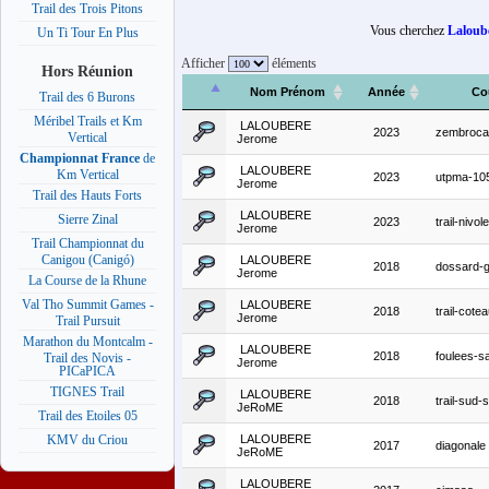
Trail des Trois Pitons
Vous cherchez
Laloub
Un Ti Tour En Plus
Afficher
éléments
Hors Réunion
Nom Prénom
Année
Co
Trail des 6 Burons
Méribel Trails et Km
LALOUBERE
2023
zembrocal
Vertical
Jerome
Championnat France
de
LALOUBERE
Km Vertical
2023
utpma-10
Jerome
Trail des Hauts Forts
LALOUBERE
Sierre Zinal
2023
trail-nivol
Jerome
Trail Championnat du
Canigou (Canigó)
LALOUBERE
2018
dossard-g
Jerome
La Course de la Rhune
Val Tho Summit Games -
LALOUBERE
2018
trail-cote
Jerome
Trail Pursuit
Marathon du Montcalm -
LALOUBERE
2018
foulees-sa
Trail des Novis -
Jerome
PICaPICA
TIGNES Trail
LALOUBERE
2018
trail-sud
JeRoME
Trail des Etoiles 05
LALOUBERE
KMV du Criou
2017
diagonale
JeRoME
LALOUBERE