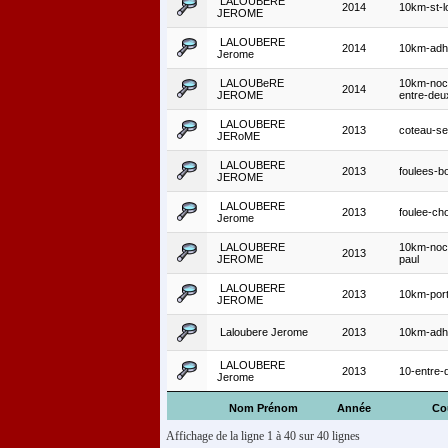
LALOUBERE
2014
10km-st-l
JEROME
LALOUBERE
2014
10km-adh
Jerome
LALOUBeRE
10km-noc
2014
JEROME
entre-deu
LALOUBERE
2013
coteau-s
JERoME
LALOUBERE
2013
foulees-bo
JEROME
LALOUBERE
2013
foulee-ch
Jerome
LALOUBERE
10km-noct
2013
JEROME
paul
LALOUBERE
2013
10km-por
JEROME
Laloubere Jerome
2013
10km-adh
LALOUBERE
2013
10-entre-
Jerome
Nom Prénom
Année
Co
Affichage de la ligne 1 à 40 sur 40 lignes