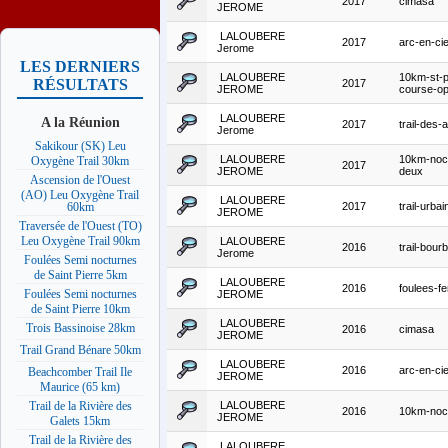
2017
cimasa
JEROME
LALOUBERE
2017
arc-en-cie
Jerome
LES DERNIERS
LALOUBERE
10km-st-p
RÉSULTATS
2017
JEROME
course-o
LALOUBERE
A la Réunion
2017
trail-des-
Jerome
Sakikour (SK) Leu
LALOUBERE
10km-noct
Oxygène Trail 30km
2017
JEROME
deux
Ascension de l'Ouest
(AO) Leu Oxygène Trail
LALOUBERE
2017
trail-urbai
60km
JEROME
Traversée de l'Ouest (TO)
Leu Oxygène Trail 90km
LALOUBERE
2016
trail-bour
Jerome
Foulées Semi nocturnes
de Saint Pierre 5km
LALOUBERE
2016
foulees-fe
Foulées Semi nocturnes
JEROME
de Saint Pierre 10km
LALOUBERE
Trois Bassinoise 28km
2016
cimasa
JEROME
Trail Grand Bénare 50km
LALOUBERE
2016
arc-en-cie
Beachcomber Trail Ile
JEROME
Maurice (65 km)
LALOUBERE
Trail de la Rivière des
2016
10km-noct
JEROME
Galets 15km
Trail de la Rivière des
LALOUBERE