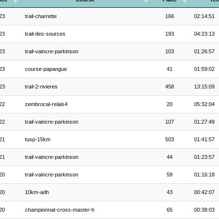
23
trail-charrette
166
02:14:51
23
trail-des-sources
193
04:23:13
23
trail-vaincre-parkinson
103
01:26:57
23
course-papangue
41
01:59:02
23
trail-2-rivieres
458
13:15:09
22
zembrocal-relais4
20
05:32:04
22
trail-vaincre-parkinson
107
01:27:49
21
tusp-15km
503
01:41:57
21
trail-vaincre-parkinson
44
01:23:57
20
trail-vaincre-parkinson
59
01:16:18
20
10km-adh
43
00:42:07
20
championnat-cross-master-h
65
00:38:03