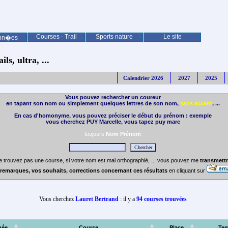
Courses - Trail
Sports nature
Le site
nn�es
ls, ultra, ...
Calendrier 2026
2027
2025
Vous pouvez rechercher un coureur
en tapant son nom ou simplement quelques lettres de son nom,
sans accent
, ...
En cas d'homonyme, vous pouvez préciser le début du prénom : exemple
vous cherchez PUY Marcelle, vous tapez puy marc
toujours
Nom Prénom
e trouvez pas une course, si votre nom est mal orthographié, ... vous pouvez me
transmettr
remarques, vos souhaits, corrections concernant ces résultats
en cliquant sur
Vous cherchez
Lauret Bertrand
: il y a
94 courses trouvées
née
Course
Place
Te