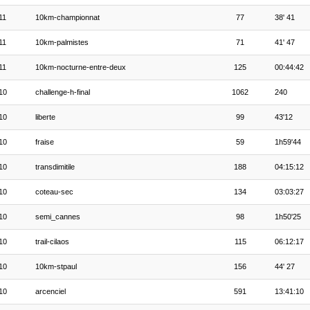
11
10km-championnat
77
38' 41
11
10km-palmistes
71
41' 47
11
10km-nocturne-entre-deux
125
00:44:42
10
challenge-h-final
1062
240
10
liberte
99
43'12
10
fraise
59
1h59'44
10
transdimitile
188
04:15:12
10
coteau-sec
134
03:03:27
10
semi_cannes
98
1h50'25
10
trail-cilaos
115
06:12:17
10
10km-stpaul
156
44' 27
10
arcenciel
591
13:41:10