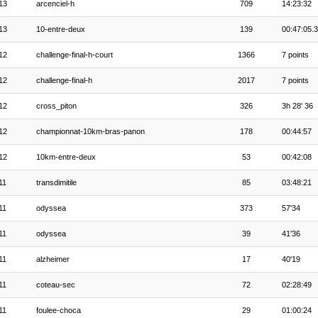
13
arcenciel-h
709
14:23:32
13
10-entre-deux
139
00:47:05.
12
challenge-final-h-court
1366
7 points
12
challenge-final-h
2017
7 points
12
cross_piton
326
3h 28' 36
12
championnat-10km-bras-panon
178
00:44:57
12
10km-entre-deux
53
00:42:08
11
transdimitile
85
03:48:21
11
odyssea
373
57'34
11
odyssea
39
41'36
11
alzheimer
17
40'19
11
coteau-sec
72
02:28:49
11
foulee-choca
29
01:00:24