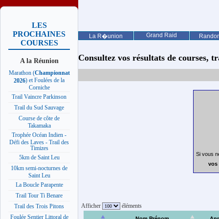
LES
PROCHAINES
Grand Raid
La R�union
Rando
COURSES
Consultez vos résultats de courses, trai
A la Réunion
Marathon (
Championnat
) et Foulées de la
2026
Corniche
Trail Vaincre Parkinson
Trail du Sud Sauvage
Course de côte de
Takamaka
Trophée Océan Indien -
Défi des Laves - Trail des
Timizes
Si vous n
5km de Saint Leu
vos 
10km semi-nocturnes de
Saint Leu
La Boucle Parapente
Trail Tour Ti Benare
Afficher
éléments
Trail des Trois Pitons
Foulée Sentier Littoral de
Nom Prénom
An