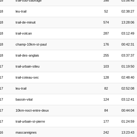
18
trail-sud-sauvage
398
03:06:45
18
leu-trail
52
02:38:27
18
trail-de-minuit
574
13:28:06
18
trail-volcan
287
03:12:49
18
champ-10km-st-paul
176
00:42:31
18
trail-des-anglais
255
03:37:37
17
trail-urbain-stleu
103
01:19:50
17
trail-coteau-sec
128
02:48:40
17
leu-trail
82
02:52:08
17
bassin-vital
124
03:12:41
17
10km-noct-entre-deux
84
00:44:04
17
trail-urbain-st-pierre
177
01:24:59
16
mascareignes
242
13:23:43