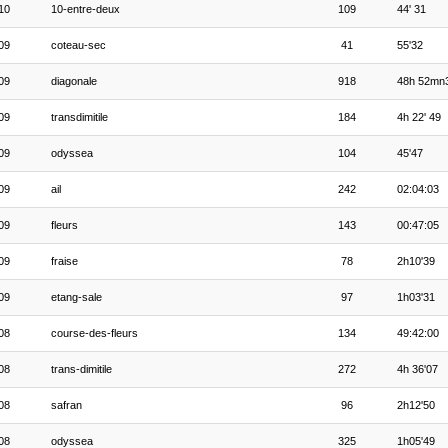
10
10-entre-deux
109
44' 31
09
coteau-sec
41
55'32
09
diagonale
918
48h 52mn
09
transdimitile
184
4h 22' 49
09
odyssea
104
45'47
09
ail
242
02:04:03
09
fleurs
143
00:47:05
09
fraise
78
2h10'39
09
etang-sale
97
1h03'31
08
course-des-fleurs
134
49:42:00
08
trans-dimitile
272
4h 36'07
08
safran
96
2h12'50
08
odyssea
325
1h05'49