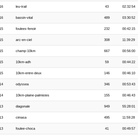
16
leu-trail
43
02:32:54
16
bassin-vital
489
03:30:52
15
foulees-fenoir
232
00:42:15
15
arc-en-ciel
308
11:39:29
15
champ-10km
667
00:56:00
15
10km-adh
59
00:44:22
15
10km-entre-deux
146
00:46:10
14
odyssea
346
00:53:43
14
10km-plaine-palmistes
155
00:46:43
13
diagonale
949
55:28:01
13
cimasa
495
11:59:28
13
foulee-choca
41
00:49:57