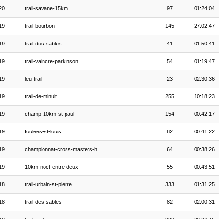
20
trail-savane-15km
97
01:24:04
19
trail-bourbon
145
27:02:47
19
trail-des-sables
41
01:50:41
19
trail-vaincre-parkinson
54
01:19:47
19
leu-trail
23
02:30:36
19
trail-de-minuit
255
10:18:23
19
champ-10km-st-paul
154
00:42:17
19
foulees-st-louis
82
00:41:22
19
championnat-cross-masters-h
64
00:38:26
19
10km-noct-entre-deux
55
00:43:51
18
trail-urbain-st-pierre
333
01:31:25
18
trail-des-sables
82
02:00:31