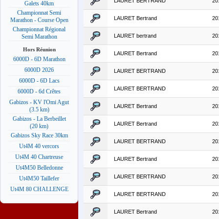
LAURET BERTRAND
20
Galets 40km
Championnat Semi
LAURET Bertrand
20
Marathon - Course Open
Championnat Régional
LAURET bertrand
20
Semi Marathon
Hors Réunion
LAURET Bertrand
20
6000D - 6D Marathon
6000D 2026
LAURET BERTRAND
20
6000D - 6D Lacs
LAURET BERTRAND
20
6000D - 6d Crêtes
Gabizos - KV l'Omi Agut
LAURET Bertrand
20
(3.5 km)
Gabizos - La Berbeillet
LAURET Bertrand
20
(20 km)
Gabizos Sky Race 30km
LAURET BERTRAND
20
Ut4M 40 vercors
Ut4M 40 Chartreuse
LAURET Bertrand
20
Ut4M50 Belledonne
LAURET BERTRAND
20
Ut4M50 Taillefer
Ut4M 80 CHALLENGE
LAURET BERTRAND
20
LAURET Bertrand
20