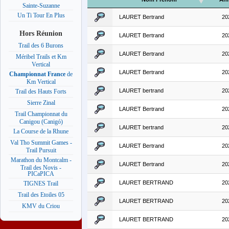
Sainte-Suzanne
Un Ti Tour En Plus
LAURET Bertrand
20
Hors Réunion
LAURET Bertrand
20
Trail des 6 Burons
LAURET Bertrand
20
Méribel Trails et Km
Vertical
LAURET Bertrand
20
Championnat France
de
Km Vertical
LAURET bertrand
20
Trail des Hauts Forts
Sierre Zinal
LAURET Bertrand
20
Trail Championnat du
Canigou (Canigó)
LAURET bertrand
20
La Course de la Rhune
Val Tho Summit Games -
LAURET Bertrand
20
Trail Pursuit
Marathon du Montcalm -
LAURET Bertrand
20
Trail des Novis -
PICaPICA
LAURET BERTRAND
20
TIGNES Trail
Trail des Etoiles 05
LAURET BERTRAND
20
KMV du Criou
LAURET BERTRAND
20