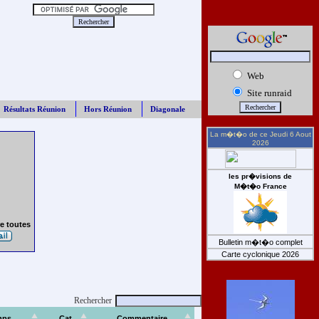
Web
Site runraid
Résultats Réunion
Hors Réunion
Diagonale
La m�t�o de ce
Jeudi 6 Aout
2026
les pr�visions de
M�t�o France
e toutes
Bulletin m�t�o complet
Carte cyclonique 2026
Rechercher
mps
Cat
Commentaire