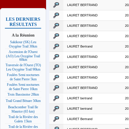
LAURET BERTRAND
20
LAURET BERTRAND
20
LES DERNIERS
RÉSULTATS
LAURET BERTRAND
20
A la Réunion
LAURET BERTRAND
20
Sakikour (SK) Leu
Oxygène Trail 30km
LAURET Bertrand
20
Ascension de l'Ouest
(AO) Leu Oxygène Trail
LAURET BERTRAND
20
60km
Traversée de l'Ouest (TO)
LAURET BERTRAND
20
Leu Oxygène Trail 90km
Foulées Semi nocturnes
LAURET BERTRAND
20
de Saint Pierre 5km
Foulées Semi nocturnes
LAURET BERTRAND
20
de Saint Pierre 10km
Trois Bassinoise 28km
LAURET bertrand
20
Trail Grand Bénare 50km
Beachcomber Trail Ile
LAURET bertrand
20
Maurice (65 km)
Trail de la Rivière des
LAURET Bertrand
20
Galets 15km
Trail de la Rivière des