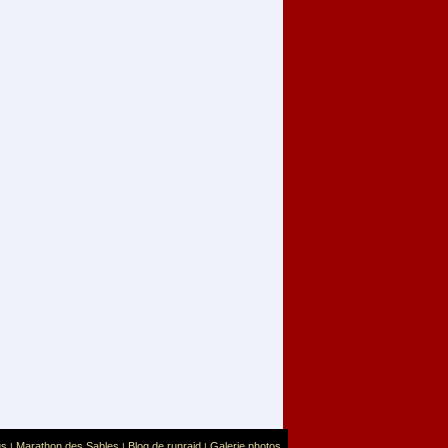
us
Marathon des Sables
Blog de runraid
Galerie photos
|
|
|