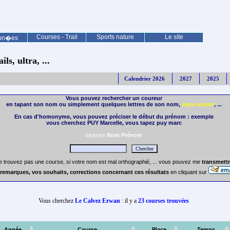
Courses - Trail
Sports nature
Le site
nn�es
ls, ultra, ...
Calendrier 2026
2027
2025
Vous pouvez rechercher un coureur
en tapant son nom ou simplement quelques lettres de son nom,
sans accent
, ...
En cas d'homonyme, vous pouvez préciser le début du prénom : exemple
vous cherchez PUY Marcelle, vous tapez puy marc
toujours
Nom Prénom
e trouvez pas une course, si votre nom est mal orthographié, ... vous pouvez me
transmettr
remarques, vos souhaits, corrections concernant ces résultats
en cliquant sur
Vous cherchez
Le Calvez Erwan
: il y a
23 courses trouvées
Année
Course
Place
Temps