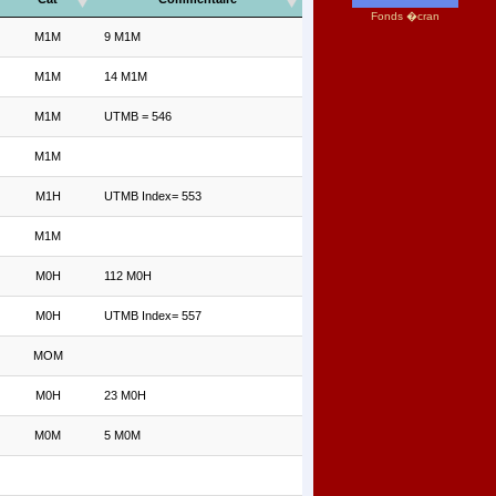
Fonds �cran
M1M
9 M1M
M1M
14 M1M
M1M
UTMB = 546
M1M
M1H
UTMB Index= 553
M1M
M0H
112 M0H
M0H
UTMB Index= 557
MOM
M0H
23 M0H
M0M
5 M0M