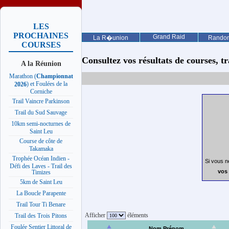
LES
PROCHAINES
Grand Raid
La R�union
Rando
COURSES
Consultez vos résultats de courses, trai
A la Réunion
Marathon (
Championnat
) et Foulées de la
2026
Corniche
Trail Vaincre Parkinson
Trail du Sud Sauvage
10km semi-nocturnes de
Saint Leu
Course de côte de
Takamaka
Trophée Océan Indien -
Si vous n
Défi des Laves - Trail des
vos 
Timizes
5km de Saint Leu
La Boucle Parapente
Trail Tour Ti Benare
Afficher
éléments
Trail des Trois Pitons
Foulée Sentier Littoral de
Nom Prénom