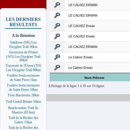
LE CALVEZ ERWAN
LE CALVEZ ERWAN
LES DERNIERS
RÉSULTATS
LE CALVEZ Erwan
A la Réunion
LE CALVEZ Erwan
Sakikour (SK) Leu
Oxygène Trail 30km
LE CALVEZ ERWAN
Ascension de l'Ouest
(AO) Leu Oxygène Trail
Le Calvez Erwan
60km
Traversée de l'Ouest (TO)
Le Calvez Erwan
Leu Oxygène Trail 90km
Foulées Semi nocturnes
Nom Prénom
de Saint Pierre 5km
Foulées Semi nocturnes
Affichage de la ligne 1 à 19 sur 19 lignes
de Saint Pierre 10km
Trois Bassinoise 28km
Trail Grand Bénare 50km
Beachcomber Trail Ile
Maurice (65 km)
Trail de la Rivière des
Galets 15km
Trail de la Rivière des