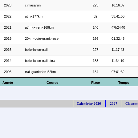
2023
cimasarun
223
10:16:37
2022
utmj-177km
32
35:41:50
2021
ut4m-xtrem-169km
140
47h24'40
2019
20km-cote-granit-rose
166
01:32:45
2016
belle-ile-en-trail
227
11:17:43
2014
belle-ile-en-trail-ultra
183
11:34:10
2006
trail-guerledan-52km
184
07:01:32
Année
Course
Place
Temps
Calendrier 2026
2027
Classem