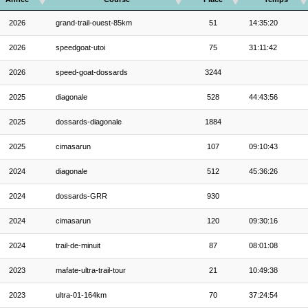
2026
grand-trail-ouest-85km
51
14:35:20
2026
speedgoat-utoi
75
31:11:42
2026
speed-goat-dossards
3244
2025
diagonale
528
44:43:56
2025
dossards-diagonale
1884
2025
cimasarun
107
09:10:43
2024
diagonale
512
45:36:26
2024
dossards-GRR
930
2024
cimasarun
120
09:30:16
2024
trail-de-minuit
87
08:01:08
2023
mafate-ultra-trail-tour
21
10:49:38
2023
ultra-01-164km
70
37:24:54