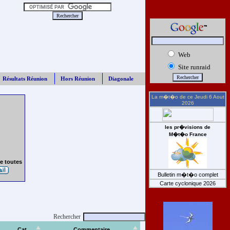
Web
Site runraid
Résultats Réunion
Hors Réunion
Diagonale
La m�t�o de ce
Jeudi 6 Aout
2026
les pr�visions de
M�t�o France
e toutes
Bulletin m�t�o complet
Carte cyclonique 2026
Rechercher
Cat
Commentaire