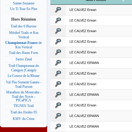
Sainte-Suzanne
Un Ti Tour En Plus
LE CALVEZ Erwan
Hors Réunion
LE CALVEZ Erwan
Trail des 6 Burons
LE CALVEZ Erwan
Méribel Trails et Km
Vertical
LE CALVEZ Erwan
Championnat France
de
Km Vertical
LE CALVEZ Erwan
Trail des Hauts Forts
Sierre Zinal
LE CALVEZ ERWAN
Trail Championnat du
Canigou (Canigó)
LE CALVEZ Erwan
La Course de la Rhune
Val Tho Summit Games -
LE CALVEZ Erwan
Trail Pursuit
Marathon du Montcalm -
LE CALVEZ ERWAN
Trail des Novis -
PICaPICA
LE CALVEZ Erwan
TIGNES Trail
Trail des Etoiles 05
LE CALVEZ ERWAN
KMV du Criou
LE CALVEZ ERWAN