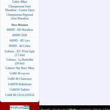
Galets 40km
Championnat Semi
Marathon - Course Open
Championnat Régional
Semi Marathon
Hors Réunion
6000D - 6D Marathon
6000D 2026
6000D - 6D Lacs
6000D - 6d Crêtes
Gabizos - KV l'Omi Agut
(3.5 km)
Gabizos - La Berbeillet
(20 km)
Gabizos Sky Race 30km
Ut4M 40 vercors
Ut4M 40 Chartreuse
Ut4M50 Belledonne
Ut4M50 Taillefer
Ut4M 80 CHALLENGE
Accueil
Vue du ciel
M�t�o
Cyclones
Volcan
Cirqu
|
|
|
|
|
|