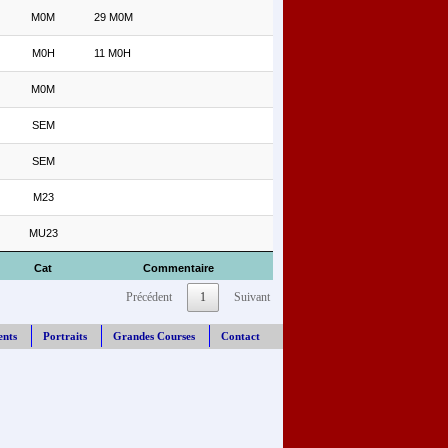
M0M
29 M0M
M0H
11 M0H
M0M
SEM
SEM
M23
MU23
Cat
Commentaire
Précédent
1
Suivant
ents
Portraits
Grandes Courses
Contact