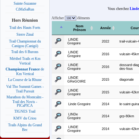
Sainte-Suzanne
Vous cherchez
Linde
CiMaSaRun
Afficher
éléments
Hors Réunion
Nom
Trail des Hauts Forts
Année
Cour
Prénom
Sierre Zinal
LINDE
Trail Championnat du
2022
trail-vulcain
Gregoire
Canigou (Canigó)
Trail des 6 Burons
LINDE
2016
vulcain-45k
Gregoire
Méribel Trails et Km
Vertical
LINDE
dossard-diag
2016
Gregoire
des-fous
Championnat France
de
Km Vertical
LINDE
2015
diagonale
La Course de la Rhune
GReGOIRE
Val Tho Summit Games -
LINDE
Trail Pursuit
2015
vulcain-42k
Gregoire
Marathon du Montcalm -
Trail des Novis -
Linde Gregoire
2014
le-saint-guira
PICaPICA
TIGNES Trail
LINDe
2014
grp-80km
Gregoire
KMV du Criou
Trails Alpins du Grand
LINDE
2014
vulcain-42k
Bec
Gregoire