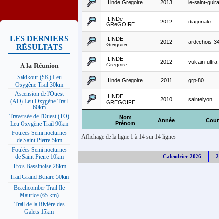
Linde Gregoire
2013
le-saint-guira
LINDe
2012
diagonale
GReGOIRE
LES DERNIERS
LINDE
2012
ardechois-3
Gregoire
RÉSULTATS
LINDE
2012
vulcain-ultra
A la Réunion
Gregoire
Sakikour (SK) Leu
Linde Gregoire
2011
grp-80
Oxygène Trail 30km
Ascension de l'Ouest
LINDE
2010
saintelyon
(AO) Leu Oxygène Trail
GREGOIRE
60km
Traversée de l'Ouest (TO)
Nom
Année
Cour
Prénom
Leu Oxygène Trail 90km
Foulées Semi nocturnes
Affichage de la ligne 1 à 14 sur 14 lignes
de Saint Pierre 5km
Foulées Semi nocturnes
Calendrier 2026
2
de Saint Pierre 10km
Trois Bassinoise 28km
Trail Grand Bénare 50km
Beachcomber Trail Ile
Maurice (65 km)
Trail de la Rivière des
Galets 15km