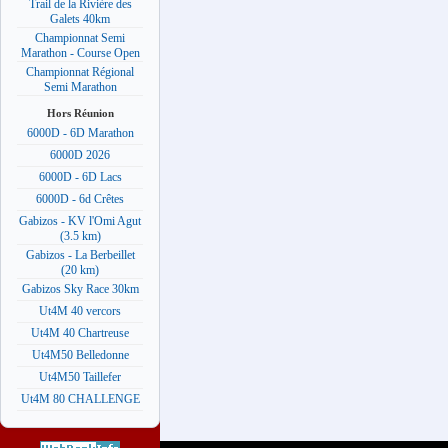
Trail de la Rivière des
Galets 40km
Championnat Semi
Marathon - Course Open
Championnat Régional
Semi Marathon
Hors Réunion
6000D - 6D Marathon
6000D 2026
6000D - 6D Lacs
6000D - 6d Crêtes
Gabizos - KV l'Omi Agut
(3.5 km)
Gabizos - La Berbeillet
(20 km)
Gabizos Sky Race 30km
Ut4M 40 vercors
Ut4M 40 Chartreuse
Ut4M50 Belledonne
Ut4M50 Taillefer
Ut4M 80 CHALLENGE