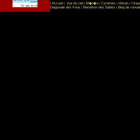
Accueil
Vue du ciel
M�t�o
Cyclones
Volcan
Cirqu
|
|
|
|
|
|
Sport
Sports extr�mes
Ce site est list� dans la cat�gorie
:
Diagonale des Fous
Marathon des Sables
Blog de runrai
|
|