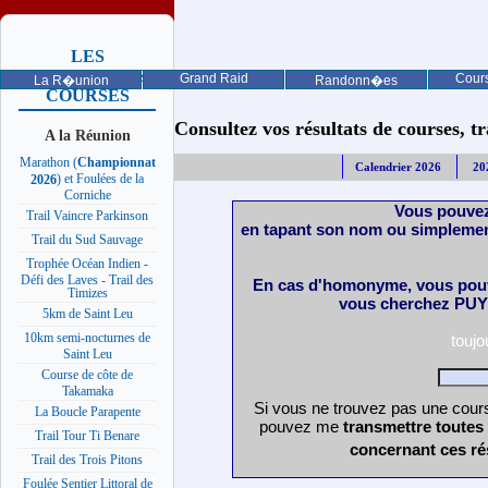
LES
PROCHAINES
Grand Raid
Cours
La R�union
Randonn�es
COURSES
Consultez vos résultats de courses, trai
A la Réunion
Marathon (
Championnat
Calendrier 2026
20
) et Foulées de la
2026
Corniche
Vous pouvez
Trail Vaincre Parkinson
en tapant son nom ou simplemen
Trail du Sud Sauvage
Trophée Océan Indien -
Défi des Laves - Trail des
En cas d'homonyme, vous pouv
Timizes
vous cherchez PUY 
5km de Saint Leu
10km semi-nocturnes de
touj
Saint Leu
Course de côte de
Takamaka
Si vous ne trouvez pas une cours
La Boucle Parapente
pouvez me
transmettre toutes
Trail Tour Ti Benare
concernant ces ré
Trail des Trois Pitons
Foulée Sentier Littoral de