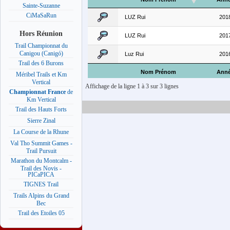
Sainte-Suzanne
CiMaSaRun
LUZ Rui
201
Hors Réunion
LUZ Rui
201
Trail Championnat du
Canigou (Canigó)
Luz Rui
201
Trail des 6 Burons
Nom Prénom
Ann
Méribel Trails et Km
Vertical
Affichage de la ligne 1 à 3 sur 3 lignes
Championnat France
de
Km Vertical
Trail des Hauts Forts
Sierre Zinal
La Course de la Rhune
Val Tho Summit Games -
Trail Pursuit
Marathon du Montcalm -
Trail des Novis -
PICaPICA
TIGNES Trail
Trails Alpins du Grand
Bec
Trail des Etoiles 05