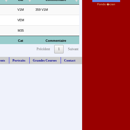
Fonds �cran
V1M
359 V1M
VEM
M35
Cat
Commentaire
Précédent
1
Suivant
ents
Portraits
Grandes Courses
Contact