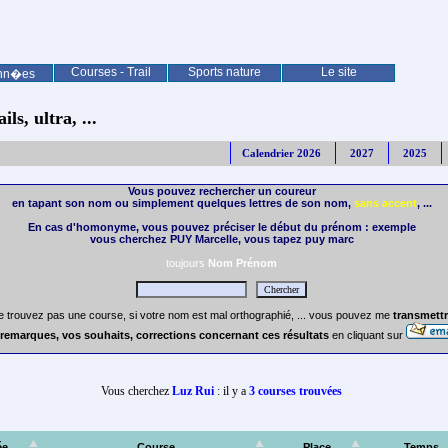
Courses - Trail
Sports nature
Le site
nn�es
ls, ultra, ...
Calendrier 2026
2027
2025
Vous pouvez rechercher un coureur
en tapant son nom ou simplement quelques lettres de son nom,
sans accent
, ...
En cas d'homonyme, vous pouvez préciser le début du prénom : exemple
vous cherchez PUY Marcelle, vous tapez puy marc
toujours
Nom Prénom
e trouvez pas une course, si votre nom est mal orthographié, ... vous pouvez me
transmettr
remarques, vos souhaits, corrections concernant ces résultats
en cliquant sur
Vous cherchez
Luz Rui
: il y a
3 courses trouvées
ée
Course
Place
Temps