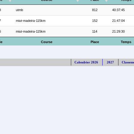
8
utmb
812
40:37:45
7
miut-madeira-115km
152
21:47:04
6
miut-madeira-115km
114
21:29:30
ée
Course
Place
Temps
Calendrier 2026
2027
Classem