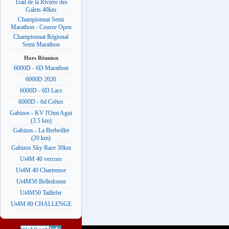
Trail de la Rivière des
Galets 40km
Championnat Semi
Marathon - Course Open
Championnat Régional
Semi Marathon
Hors Réunion
6000D - 6D Marathon
6000D 2026
6000D - 6D Lacs
6000D - 6d Crêtes
Gabizos - KV l'Omi Agut
(3.5 km)
Gabizos - La Berbeillet
(20 km)
Gabizos Sky Race 30km
Ut4M 40 vercors
Ut4M 40 Chartreuse
Ut4M50 Belledonne
Ut4M50 Taillefer
Ut4M 80 CHALLENGE