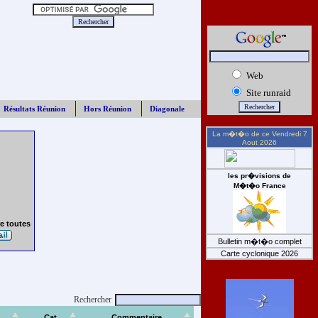
Web
Site runraid
Résultats Réunion
Hors Réunion
Diagonale
La m�t�o de ce
Vendredi 7
Aout 2026
les pr�visions de
M�t�o France
e toutes
Bulletin m�t�o complet
Carte cyclonique 2026
Rechercher
Cat
Commentaire