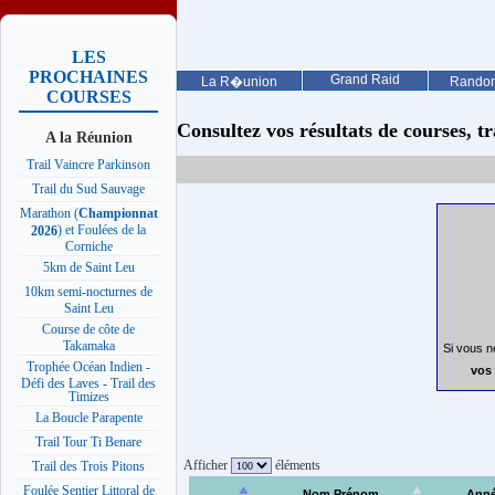
LES
PROCHAINES
Grand Raid
La R�union
Rando
COURSES
Consultez vos résultats de courses, trai
A la Réunion
Trail Vaincre Parkinson
Trail du Sud Sauvage
Marathon (
Championnat
) et Foulées de la
2026
Corniche
5km de Saint Leu
10km semi-nocturnes de
Saint Leu
Course de côte de
Takamaka
Si vous n
Trophée Océan Indien -
vos 
Défi des Laves - Trail des
Timizes
La Boucle Parapente
Trail Tour Ti Benare
Afficher
éléments
Trail des Trois Pitons
Foulée Sentier Littoral de
Nom Prénom
Ann