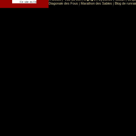
Sport
Sports extr�mes
Ce site est list� dans la cat�gorie
:
Diagonale des Fous
Marathon des Sables
Blog de runrai
|
|