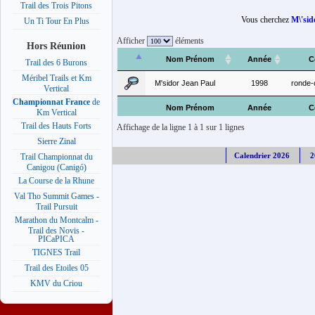
Trail des Trois Pitons
Vous cherchez
M\'sid
Un Ti Tour En Plus
Afficher
éléments
Hors Réunion
Nom Prénom
Année
C
Trail des 6 Burons
Méribel Trails et Km
M'sidor Jean Paul
1998
ronde
Vertical
Championnat France
de
Nom Prénom
Année
C
Km Vertical
Trail des Hauts Forts
Affichage de la ligne 1 à 1 sur 1 lignes
Sierre Zinal
Calendrier 2026
2
Trail Championnat du
Canigou (Canigó)
La Course de la Rhune
Val Tho Summit Games -
Trail Pursuit
Marathon du Montcalm -
Trail des Novis -
PICaPICA
TIGNES Trail
Trail des Etoiles 05
KMV du Criou