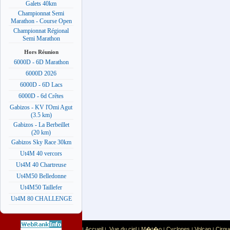
Galets 40km
Championnat Semi
Marathon - Course Open
Championnat Régional
Semi Marathon
Hors Réunion
6000D - 6D Marathon
6000D 2026
6000D - 6D Lacs
6000D - 6d Crêtes
Gabizos - KV l'Omi Agut
(3.5 km)
Gabizos - La Berbeillet
(20 km)
Gabizos Sky Race 30km
Ut4M 40 vercors
Ut4M 40 Chartreuse
Ut4M50 Belledonne
Ut4M50 Taillefer
Ut4M 80 CHALLENGE
Accueil
Vue du ciel
M�t�o
Cyclones
Volcan
Cirqu
|
|
|
|
|
|