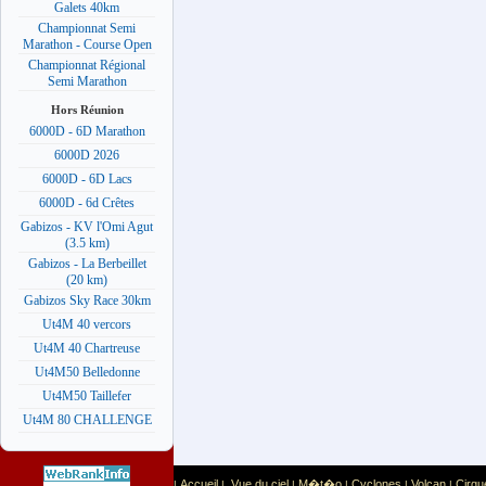
Galets 40km
Championnat Semi
Marathon - Course Open
Championnat Régional
Semi Marathon
Hors Réunion
6000D - 6D Marathon
6000D 2026
6000D - 6D Lacs
6000D - 6d Crêtes
Gabizos - KV l'Omi Agut
(3.5 km)
Gabizos - La Berbeillet
(20 km)
Gabizos Sky Race 30km
Ut4M 40 vercors
Ut4M 40 Chartreuse
Ut4M50 Belledonne
Ut4M50 Taillefer
Ut4M 80 CHALLENGE
Accueil
Vue du ciel
M�t�o
Cyclones
Volcan
Cirqu
|
|
|
|
|
|