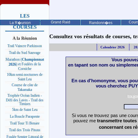
LES
PROCHAINES
Grand Raid
Cours
La R�union
Randonn�es
COURSES
Consultez vos résultats de courses, trai
A la Réunion
Trail Vaincre Parkinson
Calendrier 2026
20
Trail du Sud Sauvage
Vous pouvez
Marathon (
Championnat
) et Foulées de la
en tapant son nom ou simplemen
2026
Corniche
10km semi-nocturnes de
Saint Leu
En cas d'homonyme, vous pouv
Course de côte de
vous cherchez PUY 
Takamaka
Trophée Océan Indien -
touj
Défi des Laves - Trail des
Timizes
5km de Saint Leu
Si vous ne trouvez pas une cours
La Boucle Parapente
pouvez me
transmettre toutes
Trail Tour Ti Benare
concernant ces ré
Trail des Trois Pitons
Foulée Sentier Littoral de