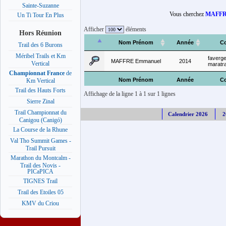
Sainte-Suzanne
Vous cherchez
MAFFR
Un Ti Tour En Plus
Afficher
éléments
Hors Réunion
Nom Prénom
Année
C
Trail des 6 Burons
Méribel Trails et Km
faverg
MAFFRE Emmanuel
2014
Vertical
maratra
Championnat France
de
Nom Prénom
Année
C
Km Vertical
Trail des Hauts Forts
Affichage de la ligne 1 à 1 sur 1 lignes
Sierre Zinal
Trail Championnat du
Calendrier 2026
2
Canigou (Canigó)
La Course de la Rhune
Val Tho Summit Games -
Trail Pursuit
Marathon du Montcalm -
Trail des Novis -
PICaPICA
TIGNES Trail
Trail des Etoiles 05
KMV du Criou