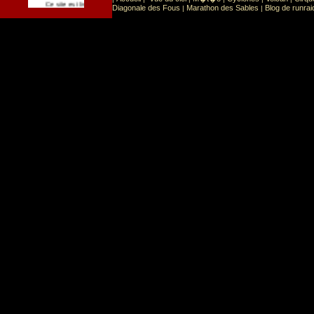
Sport
Sports extr�mes
Ce site est list� dans la cat�gorie
:
Diagonale des Fous
Marathon des Sables
Blog de runrai
|
|