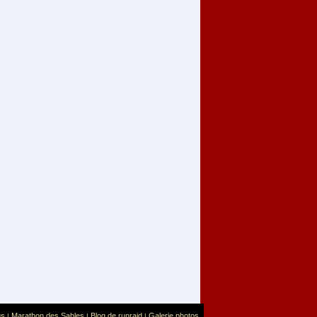
us
Marathon des Sables
Blog de runraid
Galerie photos
|
|
|