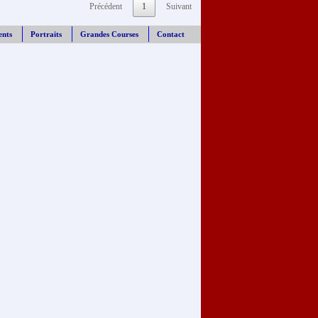
Précédent
1
Suivant
ents
Portraits
Grandes Courses
Contact