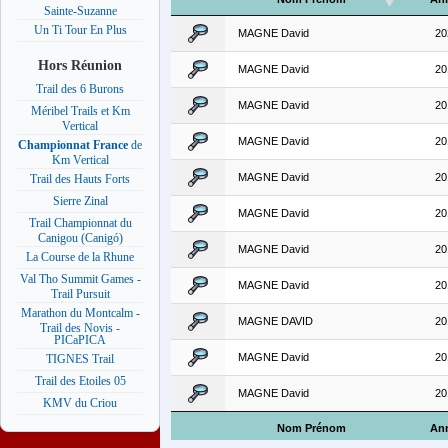
Sainte-Suzanne
Un Ti Tour En Plus
MAGNE David
20
Hors Réunion
MAGNE David
20
Trail des 6 Burons
MAGNE David
20
Méribel Trails et Km
Vertical
MAGNE David
20
Championnat France
de
Km Vertical
MAGNE David
20
Trail des Hauts Forts
Sierre Zinal
MAGNE David
20
Trail Championnat du
Canigou (Canigó)
MAGNE David
20
La Course de la Rhune
Val Tho Summit Games -
MAGNE David
20
Trail Pursuit
Marathon du Montcalm -
MAGNE DAVID
20
Trail des Novis -
PICaPICA
MAGNE David
20
TIGNES Trail
Trail des Etoiles 05
MAGNE David
20
KMV du Criou
Nom Prénom
An