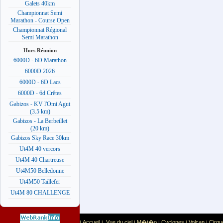
Galets 40km
Championnat Semi
Marathon - Course Open
Championnat Régional
Semi Marathon
Hors Réunion
6000D - 6D Marathon
6000D 2026
6000D - 6D Lacs
6000D - 6d Crêtes
Gabizos - KV l'Omi Agut
(3.5 km)
Gabizos - La Berbeillet
(20 km)
Gabizos Sky Race 30km
Ut4M 40 vercors
Ut4M 40 Chartreuse
Ut4M50 Belledonne
Ut4M50 Taillefer
Ut4M 80 CHALLENGE
Accueil
Vue du ciel
M�t�o
Cyclones
Volcan
Cirqu
|
|
|
|
|
|