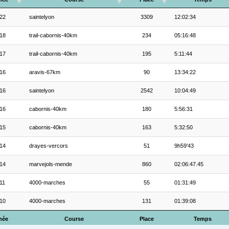
22
saintelyon
3309
12:02:34
18
trail-cabornis-40km
234
05:16:48
17
trail-cabornis-40km
195
5:11:44
16
aravis-67km
90
13:34:22
16
saintelyon
2542
10:04:49
16
cabornis-40km
180
5:56:31
15
cabornis-40km
163
5:32:50
14
drayes-vercors
51
9h59'43
14
marvejols-mende
860
02:06:47.45
11
4000-marches
55
01:31:49
10
4000-marches
131
01:39:08
née
Course
Place
Temps