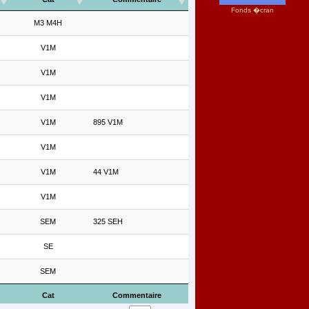
Fonds �cran
M3 M4H
V1M
V1M
V1M
V1M
895 V1M
V1M
V1M
44 V1M
V1M
SEM
325 SEH
SE
SEM
Cat
Commentaire