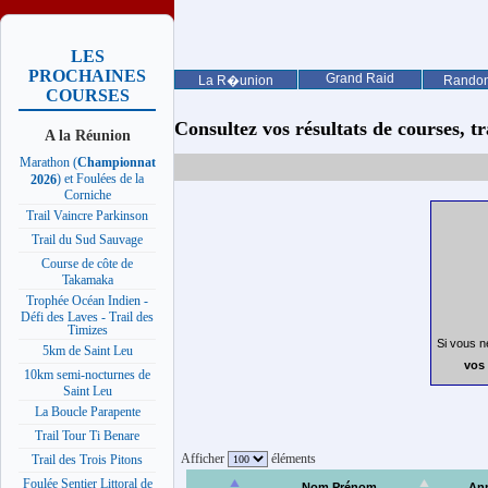
LES
PROCHAINES
Grand Raid
La R�union
Rando
COURSES
Consultez vos résultats de courses, trai
A la Réunion
Marathon (
Championnat
) et Foulées de la
2026
Corniche
Trail Vaincre Parkinson
Trail du Sud Sauvage
Course de côte de
Takamaka
Trophée Océan Indien -
Défi des Laves - Trail des
Timizes
Si vous n
5km de Saint Leu
vos 
10km semi-nocturnes de
Saint Leu
La Boucle Parapente
Trail Tour Ti Benare
Afficher
éléments
Trail des Trois Pitons
Foulée Sentier Littoral de
Nom Prénom
An