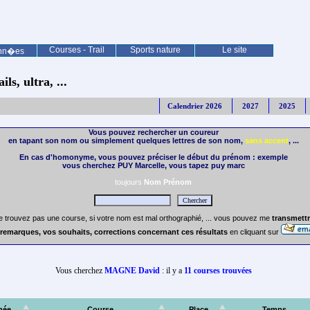
Courses - Trail
Sports nature
Le site
nn�es
ls, ultra, ...
Calendrier 2026
2027
2025
Vous pouvez rechercher un coureur
en tapant son nom ou simplement quelques lettres de son nom,
sans accent
, ...
En cas d'homonyme, vous pouvez préciser le début du prénom : exemple
vous cherchez PUY Marcelle, vous tapez puy marc
toujours
Nom Prénom
e trouvez pas une course, si votre nom est mal orthographié, ... vous pouvez me
transmettr
remarques, vos souhaits, corrections concernant ces résultats
en cliquant sur
Vous cherchez
MAGNE David
: il y a
11 courses trouvées
née
Course
Place
Temps