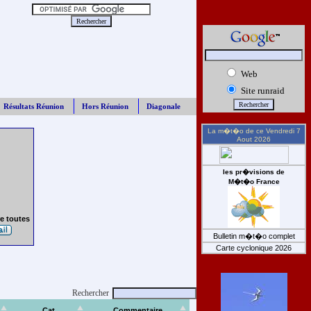
Web
Site runraid
Résultats Réunion
Hors Réunion
Diagonale
La m�t�o de ce
Vendredi 7
Aout 2026
les pr�visions de
M�t�o France
e toutes
Bulletin m�t�o complet
Carte cyclonique 2026
Rechercher
Cat
Commentaire