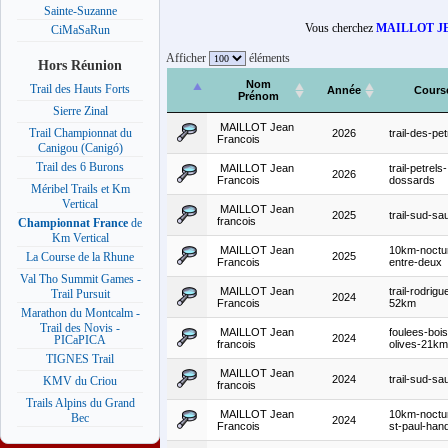
Sainte-Suzanne
Vous cherchez
MAILLOT J
CiMaSaRun
Afficher
éléments
Hors Réunion
Nom
Trail des Hauts Forts
Année
Cours
Prénom
Sierre Zinal
MAILLOT Jean
Trail Championnat du
2026
trail-des-pet
Francois
Canigou (Canigó)
Trail des 6 Burons
MAILLOT Jean
trail-petrels-
2026
Francois
dossards
Méribel Trails et Km
Vertical
MAILLOT Jean
2025
trail-sud-s
francois
Championnat France
de
Km Vertical
MAILLOT Jean
10km-noctu
2025
La Course de la Rhune
Francois
entre-deux
Val Tho Summit Games -
MAILLOT Jean
trail-rodrigu
Trail Pursuit
2024
Francois
52km
Marathon du Montcalm -
Trail des Novis -
MAILLOT Jean
foulees-bois
2024
PICaPICA
francois
olives-21km
TIGNES Trail
MAILLOT Jean
2024
trail-sud-s
KMV du Criou
francois
Trails Alpins du Grand
MAILLOT Jean
10km-noctu
Bec
2024
Francois
st-paul-hand