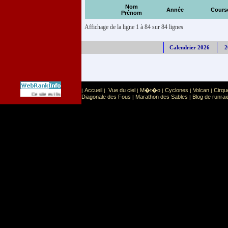
Nom
Année
Cours
Prénom
Affichage de la ligne 1 à 84 sur 84 lignes
Calendrier 2026
2
Accueil
Vue du ciel
M�t�o
Cyclones
Volcan
Cirqu
|
|
|
|
|
|
Sport
Sports extr�mes
Ce site est list� dans la cat�gorie
:
Diagonale des Fous
Marathon des Sables
Blog de runrai
|
|