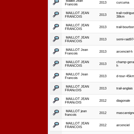
Maillot Jean
2013
curcuma
Francois
MAILLOT JEAN
trail-rodrigu
2013
FRANCOIS
38km
MAILLOT JEAN
2013
trail-bourbo
FRANCOIS
MAILLOT JEAN
2013
semi-raid97
FRANCOIS
MAILLOT Jean
2013
arcenciel-h
Francois
MAILLOT JEAN
champ-gera
2013
FRANCOIS
h
MAILLOT Jean
2013
d-tour-45k
Francois
MAILLOT JEAN
2013
trail-anglais
FRANcOIS
MAILLOT JEAN
2012
diagonale
FRANcOIS
MAILLOT jean
2012
mascareign
francois
MAILLOT JEAN
2012
arcenciel
FRANCOIS