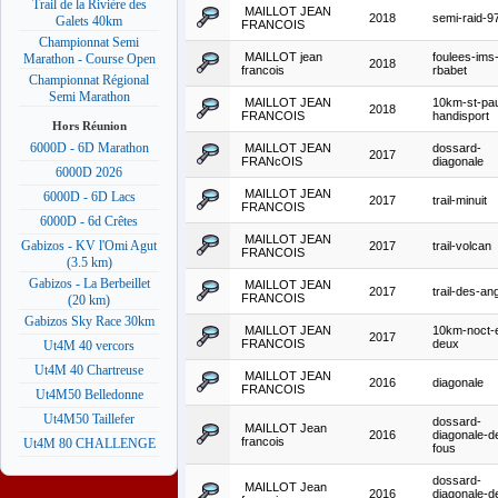
Trail de la Rivière des
MAILLOT JEAN
2018
semi-raid-9
Galets 40km
FRANCOIS
Championnat Semi
MAILLOT jean
foulees-ims
Marathon - Course Open
2018
francois
rbabet
Championnat Régional
Semi Marathon
MAILLOT JEAN
10km-st-pau
2018
FRANCOIS
handisport
Hors Réunion
6000D - 6D Marathon
MAILLOT JEAN
dossard-
2017
FRANcOIS
diagonale
6000D 2026
MAILLOT JEAN
6000D - 6D Lacs
2017
trail-minuit
FRANCOIS
6000D - 6d Crêtes
MAILLOT JEAN
Gabizos - KV l'Omi Agut
2017
trail-volcan
FRANCOIS
(3.5 km)
Gabizos - La Berbeillet
MAILLOT JEAN
2017
trail-des-ang
FRANCOIS
(20 km)
Gabizos Sky Race 30km
MAILLOT JEAN
10km-noct-e
2017
FRANCOIS
deux
Ut4M 40 vercors
Ut4M 40 Chartreuse
MAILLOT JEAN
2016
diagonale
FRANCOIS
Ut4M50 Belledonne
Ut4M50 Taillefer
dossard-
MAILLOT Jean
2016
diagonale-d
francois
Ut4M 80 CHALLENGE
fous
dossard-
MAILLOT Jean
2016
diagonale-d