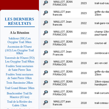
MAILLOT JEAN
2023
trail-sud-s
FRANCOIS
MAILLOT jean
griffe-du-dia
2023
francois
15km
LES DERNIERS
MAILLOT Jean
RÉSULTATS
2022
trail-gare-ro
francois
MAILLOT JEAN
champ-10km
A la Réunion
2022
FRANCOIS
paul-handi
Sakikour (SK) Leu
MAILLOT JEAN
Oxygène Trail 30km
2019
course-ail
FRANcOIS
Ascension de l'Ouest
(AO) Leu Oxygène Trail
MAILLOT Jean
2019
zembrocal-r
60km
Francois
Traversée de l'Ouest (TO)
Leu Oxygène Trail 90km
MAILLOT JEAN
2019
arc-en-ciel
FRANcOIS
Foulées Semi nocturnes
de Saint Pierre 5km
MAILLOT JEAN
griffe-du-dia
2019
Foulées Semi nocturnes
FRANcOIS
15km
de Saint Pierre 10km
MAILLOT JEAN
10km-stpaul
Trois Bassinoise 28km
2019
FRANCOIS
handisport
Trail Grand Bénare 50km
MAILLOT JEAN
2018
trail-curcu
Beachcomber Trail Ile
FRANcOIS
Maurice (65 km)
MAILLOT jean
Trail de la Rivière des
2018
trail-coteau
francois
Galets 15km