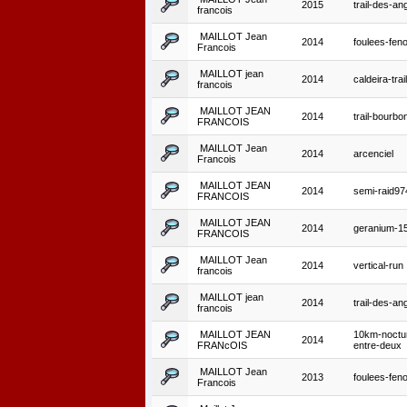
2015
trail-des-ang
francois
MAILLOT Jean
2014
foulees-feno
Francois
MAILLOT jean
2014
caldeira-trail
francois
MAILLOT JEAN
2014
trail-bourbo
FRANCOIS
MAILLOT Jean
2014
arcenciel
Francois
MAILLOT JEAN
2014
semi-raid97
FRANCOIS
MAILLOT JEAN
2014
geranium-1
FRANCOIS
MAILLOT Jean
2014
vertical-run
francois
MAILLOT jean
2014
trail-des-ang
francois
MAILLOT JEAN
10km-noctu
2014
FRANcOIS
entre-deux
MAILLOT Jean
2013
foulees-feno
Francois