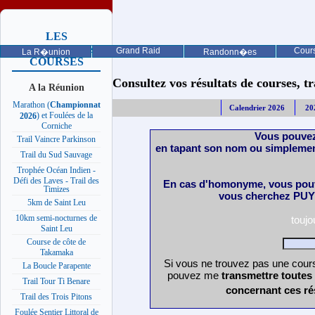
LES
PROCHAINES
Grand Raid
Cours
La R�union
Randonn�es
COURSES
Consultez vos résultats de courses, trai
A la Réunion
Marathon (
Championnat
Calendrier 2026
20
) et Foulées de la
2026
Corniche
Vous pouvez
Trail Vaincre Parkinson
en tapant son nom ou simplemen
Trail du Sud Sauvage
Trophée Océan Indien -
Défi des Laves - Trail des
En cas d'homonyme, vous pouv
Timizes
vous cherchez PUY 
5km de Saint Leu
10km semi-nocturnes de
touj
Saint Leu
Course de côte de
Takamaka
Si vous ne trouvez pas une cours
La Boucle Parapente
pouvez me
transmettre toutes
Trail Tour Ti Benare
concernant ces ré
Trail des Trois Pitons
Foulée Sentier Littoral de