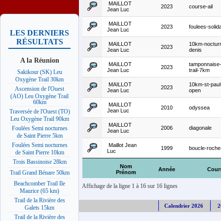
MAILLOT
2023
course-ail
Jean Luc
MAILLOT
2023
foulees-solid
Jean Luc
LES DERNIERS
RÉSULTATS
MAILLOT
10km-nocturn
2023
Jean Luc
denis
A la Réunion
MAILLOT
tamponnaise
2023
Jean Luc
trail-7km
Sakikour (SK) Leu
Oxygène Trail 30km
MAILLOT
10km-st-paul
2023
Ascension de l'Ouest
Jean Luc
open
(AO) Leu Oxygène Trail
60km
MAILLOT
2010
odyssea
Jean Luc
Traversée de l'Ouest (TO)
Leu Oxygène Trail 90km
MAILLOT
2006
diagonale
Foulées Semi nocturnes
Jean Luc
de Saint Pierre 5km
Foulées Semi nocturnes
Maillot Jean
1999
boucle-roche-
Luc
de Saint Pierre 10km
Trois Bassinoise 28km
Nom
Année
Cour
Prénom
Trail Grand Bénare 50km
Beachcomber Trail Ile
Affichage de la ligne 1 à 16 sur 16 lignes
Maurice (65 km)
Trail de la Rivière des
Calendrier 2026
2
Galets 15km
Trail de la Rivière des