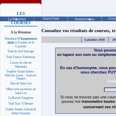
LES
PROCHAINES
Grand Raid
Cours
La R�union
Randonn�es
COURSES
Consultez vos résultats de courses, trai
A la Réunion
Marathon (
Championnat
Calendrier 2026
20
) et Foulées de la
2026
Corniche
Vous pouvez
Trail du Sud Sauvage
en tapant son nom ou simplemen
Trail Vaincre Parkinson
Course de côte de
Takamaka
En cas d'homonyme, vous pouv
Trophée Océan Indien -
vous cherchez PUY 
Défi des Laves - Trail des
Timizes
touj
5km de Saint Leu
10km semi-nocturnes de
Saint Leu
Si vous ne trouvez pas une cours
La Boucle Parapente
pouvez me
transmettre toutes
Trail Tour Ti Benare
concernant ces ré
Foulée Sentier Littoral de
Sainte-Suzanne