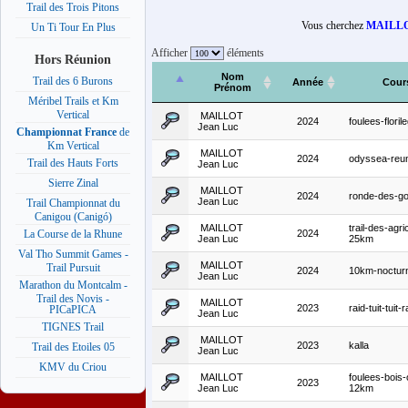
Trail des Trois Pitons
Vous cherchez
MAILLO
Un Ti Tour En Plus
Afficher
éléments
Hors Réunion
Nom
Trail des 6 Burons
Année
Cour
Prénom
Méribel Trails et Km
Vertical
MAILLOT
2024
foulees-floril
Jean Luc
Championnat France
de
Km Vertical
MAILLOT
2024
odyssea-reu
Trail des Hauts Forts
Jean Luc
Sierre Zinal
MAILLOT
2024
ronde-des-go
Jean Luc
Trail Championnat du
Canigou (Canigó)
MAILLOT
trail-des-agri
2024
La Course de la Rhune
Jean Luc
25km
Val Tho Summit Games -
MAILLOT
Trail Pursuit
2024
10km-nocturn
Jean Luc
Marathon du Montcalm -
Trail des Novis -
MAILLOT
2023
raid-tuit-tuit-
PICaPICA
Jean Luc
TIGNES Trail
MAILLOT
2023
kalla
Trail des Etoiles 05
Jean Luc
KMV du Criou
MAILLOT
foulees-bois-
2023
Jean Luc
12km