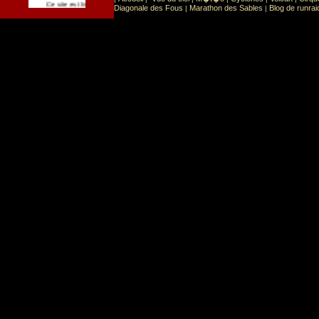
Sport
Sports extr�mes
Ce site est list� dans la cat�gorie
:
Diagonale des Fous
Marathon des Sables
Blog de runrai
|
|