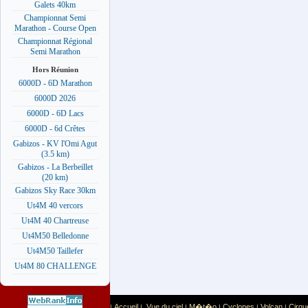
Galets 40km
Championnat Semi
Marathon - Course Open
Championnat Régional
Semi Marathon
Hors Réunion
6000D - 6D Marathon
6000D 2026
6000D - 6D Lacs
6000D - 6d Crêtes
Gabizos - KV l'Omi Agut
(3.5 km)
Gabizos - La Berbeillet
(20 km)
Gabizos Sky Race 30km
Ut4M 40 vercors
Ut4M 40 Chartreuse
Ut4M50 Belledonne
Ut4M50 Taillefer
Ut4M 80 CHALLENGE
Accueil
Vue du ciel
M�t�o
Cyclones
Volcan
Cirqu
|
|
|
|
|
|