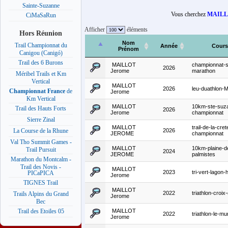
Sainte-Suzanne
Vous cherchez
MAILL
CiMaSaRun
Afficher
éléments
Hors Réunion
Nom
Trail Championnat du
Année
Cours
Prénom
Canigou (Canigó)
Trail des 6 Burons
MAILLOT
championnat-
2026
Jerome
marathon
Méribel Trails et Km
Vertical
MAILLOT
2026
leu-duathlon-
Championnat France
de
Jerome
Km Vertical
MAILLOT
10km-ste-suz
Trail des Hauts Forts
2026
Jerome
championnat
Sierre Zinal
MAILLOT
trail-de-la-cret
2026
La Course de la Rhune
JEROME
championnat
Val Tho Summit Games -
MAILLOT
10km-plaine-d
Trail Pursuit
2024
JEROME
palmistes
Marathon du Montcalm -
Trail des Novis -
MAILLOT
2023
tri-vert-lagon-
PICaPICA
Jerome
TIGNES Trail
MAILLOT
2022
triathlon-croix
Trails Alpins du Grand
Jerome
Bec
MAILLOT
Trail des Etoiles 05
2022
triathlon-le-mu
Jerome