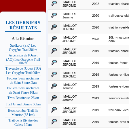
MAILLOT
2022
triathlon-phare
JEROME
MAILLOT
2020
trail-des-angla
Jerome
LES DERNIERS
MAILLOT
RÉSULTATS
2020
triathlon-vert-
JEROME
MAILLOT
10km-nocturne
A la Réunion
2020
JEROME
deux
Sakikour (SK) Leu
MAILLOT
Oxygène Trail 30km
2019
triathlon-phare
JEROME
Ascension de l'Ouest
(AO) Leu Oxygène Trail
MAILLOT
2019
foulees-fenoir
60km
JEROME
Traversée de l'Ouest (TO)
Leu Oxygène Trail 90km
MAILLOT
2019
foulees-en-libe
JEROME
Foulées Semi nocturnes
de Saint Pierre 5km
MAILLOT
2019
foulees-st-ben
Foulées Semi nocturnes
Jerome
de Saint Pierre 10km
MAILLOT
Trois Bassinoise 28km
2019
zembrocal-rel
Jerome
Trail Grand Bénare 50km
MAILLOT
2019
trail-eaux-vive
Beachcomber Trail Ile
JEROME
Maurice (65 km)
MAILLOT
Trail de la Rivière des
2019
foulees-bras-fu
JEROME
Galets 15km