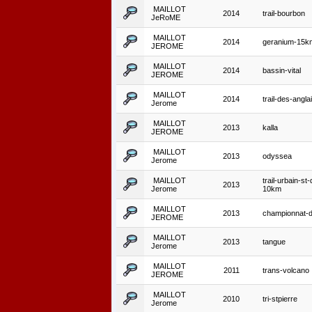
MAILLOT
2014
trail-bourbon
JeRoME
MAILLOT
2014
geranium-15k
JEROME
MAILLOT
2014
bassin-vital
JEROME
MAILLOT
2014
trail-des-angla
Jerome
MAILLOT
2013
kalla
JEROME
MAILLOT
2013
odyssea
Jerome
MAILLOT
trail-urbain-st
2013
Jerome
10km
MAILLOT
2013
championnat-d
JEROME
MAILLOT
2013
tangue
Jerome
MAILLOT
2011
trans-volcano
JEROME
MAILLOT
2010
tri-stpierre
Jerome