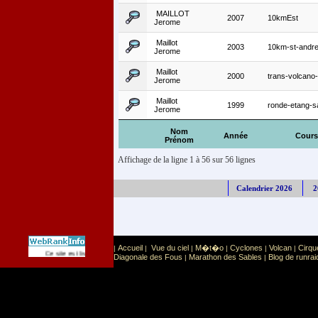
MAILLOT
2007
10kmEst
Jerome
Maillot
2003
10km-st-andr
Jerome
Maillot
2000
trans-volcano
Jerome
Maillot
1999
ronde-etang-s
Jerome
Nom
Année
Cours
Prénom
Affichage de la ligne 1 à 56 sur 56 lignes
Calendrier 2026
2
Accueil
Vue du ciel
M�t�o
Cyclones
Volcan
Cirqu
|
|
|
|
|
|
Sport
Sports extr�mes
Ce site est list� dans la cat�gorie
:
Diagonale des Fous
Marathon des Sables
Blog de runrai
|
|