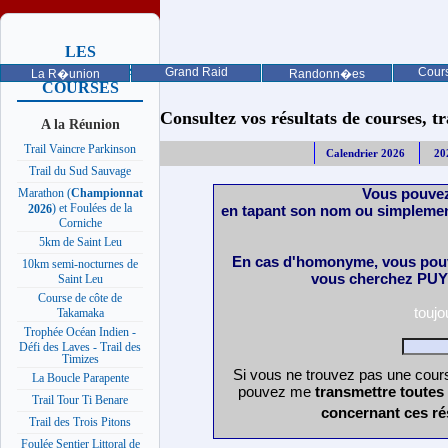
LES
PROCHAINES
Grand Raid
Cours
La R�union
Randonn�es
COURSES
Consultez vos résultats de courses, trai
A la Réunion
Trail Vaincre Parkinson
Calendrier 2026
20
Trail du Sud Sauvage
Vous pouvez
Marathon (
Championnat
) et Foulées de la
en tapant son nom ou simplemen
2026
Corniche
5km de Saint Leu
En cas d'homonyme, vous pouv
10km semi-nocturnes de
vous cherchez PUY 
Saint Leu
Course de côte de
touj
Takamaka
Trophée Océan Indien -
Défi des Laves - Trail des
Timizes
Si vous ne trouvez pas une cours
La Boucle Parapente
pouvez me
transmettre toutes
Trail Tour Ti Benare
concernant ces ré
Trail des Trois Pitons
Foulée Sentier Littoral de