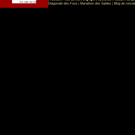
Sport
Sports extr�mes
Ce site est list� dans la cat�gorie
:
Diagonale des Fous
Marathon des Sables
Blog de runrai
|
|