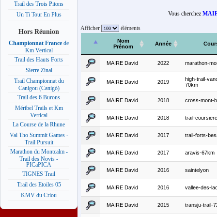
Trail des Trois Pitons
Vous cherchez
MAIR
Un Ti Tour En Plus
Afficher
éléments
Hors Réunion
Nom
Championnat France
de
Année
Cour
Prénom
Km Vertical
Trail des Hauts Forts
MAIRE David
2022
marathon-mon
Sierre Zinal
high-trail-van
Trail Championnat du
MAIRE David
2019
70km
Canigou (Canigó)
Trail des 6 Burons
MAIRE David
2018
cross-mont-b
Méribel Trails et Km
Vertical
MAIRE David
2018
trail-coursie
La Course de la Rhune
Val Tho Summit Games -
MAIRE David
2017
trail-forts-b
Trail Pursuit
Marathon du Montcalm -
MAIRE David
2017
aravis-67km
Trail des Novis -
PICaPICA
MAIRE David
2016
saintelyon
TIGNES Trail
Trail des Etoiles 05
MAIRE David
2016
vallee-des-l
KMV du Criou
MAIRE David
2015
transju-trail