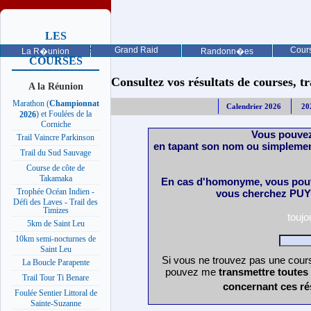
LES
PROCHAINES
Grand Raid
Cours
La R�union
Randonn�es
COURSES
Consultez vos résultats de courses, trai
A la Réunion
Marathon (
Championnat
Calendrier 2026
20
) et Foulées de la
2026
Corniche
Vous pouvez
Trail Vaincre Parkinson
en tapant son nom ou simplemen
Trail du Sud Sauvage
Course de côte de
Takamaka
En cas d'homonyme, vous pouv
Trophée Océan Indien -
vous cherchez PUY 
Défi des Laves - Trail des
Timizes
touj
5km de Saint Leu
10km semi-nocturnes de
Saint Leu
Si vous ne trouvez pas une cours
La Boucle Parapente
pouvez me
transmettre toutes
Trail Tour Ti Benare
concernant ces ré
Foulée Sentier Littoral de
Sainte-Suzanne