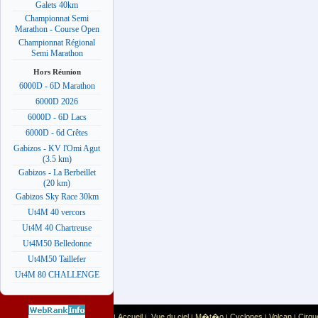
Galets 40km
Championnat Semi
Marathon - Course Open
Championnat Régional
Semi Marathon
Hors Réunion
6000D - 6D Marathon
6000D 2026
6000D - 6D Lacs
6000D - 6d Crêtes
Gabizos - KV l'Omi Agut
(3.5 km)
Gabizos - La Berbeillet
(20 km)
Gabizos Sky Race 30km
Ut4M 40 vercors
Ut4M 40 Chartreuse
Ut4M50 Belledonne
Ut4M50 Taillefer
Ut4M 80 CHALLENGE
Accueil
Vue du ciel
M�t�o
Cyclones
Volcan
Cirqu
|
|
|
|
|
|