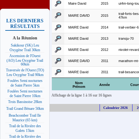
Maire David
2015
ut4m-long-to
trail-forts-be
MAIRE DAVID
2015
47km
LES DERNIERS
RÉSULTATS
MAIRE David
2014
trail-verbier
A la Réunion
MAIRE David
2013
transju-70
Sakikour (SK) Leu
MAIRE David
2012
nivolet-reva
Oxygène Trail 30km
Ascension de l'Ouest
(AO) Leu Oxygène Trail
MAIRE DAVID
2011
marathon-mt-
60km
Traversée de l'Ouest (TO)
MAIRE David
2011
trail-besanco
Leu Oxygène Trail 90km
Foulées Semi nocturnes
Nom
Année
Cour
de Saint Pierre 5km
Prénom
Foulées Semi nocturnes
Affichage de la ligne 1 à 16 sur 16 lignes
de Saint Pierre 10km
Trois Bassinoise 28km
Calendrier 2026
2
Trail Grand Bénare 50km
Beachcomber Trail Ile
Maurice (65 km)
Trail de la Rivière des
Galets 15km
Trail de la Rivière des