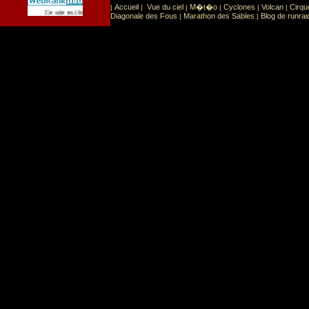
Accueil
Vue du ciel
M�t�o
Cyclones
Volcan
Cirqu
|
|
|
|
|
|
Sport
Sports extr�mes
Ce site est list� dans la cat�gorie
:
Diagonale des Fous
Marathon des Sables
Blog de runrai
|
|