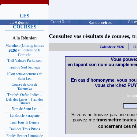
LES
PROCHAINES
Grand Raid
Cours
La R�union
Randonn�es
COURSES
Consultez vos résultats de courses, trai
A la Réunion
Marathon (
Championnat
Calendrier 2026
20
) et Foulées de la
2026
Corniche
Vous pouvez
Trail Vaincre Parkinson
en tapant son nom ou simplemen
Trail du Sud Sauvage
10km semi-nocturnes de
Saint Leu
En cas d'homonyme, vous pouv
Course de côte de
vous cherchez PUY 
Takamaka
Trophée Océan Indien -
touj
Défi des Laves - Trail des
Timizes
5km de Saint Leu
Si vous ne trouvez pas une cours
La Boucle Parapente
pouvez me
transmettre toutes
Trail Tour Ti Benare
concernant ces ré
Trail des Trois Pitons
Foulée Sentier Littoral de