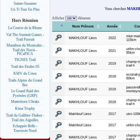
Sainte-Suzanne
Vous cherchez
MAKHL
Un Ti Tour En Plus
Afficher
éléments
Hors Réunion
Nom Prénom
Année
Co
La Course de la Rhune
Val Tho Summit Games -
miut-mad
MAKHLOUF Liess
2022
Trail Pursuit
115km
Marathon du Montcalm -
ut4m-cha
Trail des Novis -
MAKHLOUF Liess
2021
85km
PICaPICA
TIGNES Trail
champ-m
MAKHLOUF Liess
2019
trail-h
Trail des Etoiles 05
KMV du Criou
ecotrail-
MAKHLOUF Liess
2018
80km
Trails Alpins du Grand
Bec
passerel
MAKHLOUF Liess
2018
Le Grand Raid des
monteyn
Pyrénées (GRP)
champ-m
Matterhorn Ultraks
MAKHLOUF Liess
2018
trail-h
Kima Trophy
Makhlouf Liess
2017
utct-100
Trail du Galibier-Thabor -
Trail des Aiguilles
Makhlouf Liess
2017
ut4m-cha
Echappée Belle -
Traversée Nord
champ-m
MAKHLOUF Liess
2017
trail-h