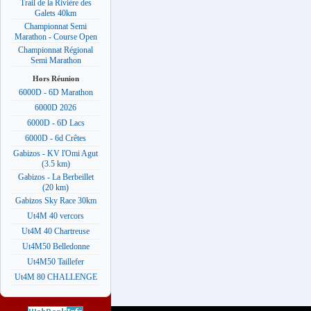
Trail de la Rivière des
Galets 40km
Championnat Semi
Marathon - Course Open
Championnat Régional
Semi Marathon
Hors Réunion
6000D - 6D Marathon
6000D 2026
6000D - 6D Lacs
6000D - 6d Crêtes
Gabizos - KV l'Omi Agut
(3.5 km)
Gabizos - La Berbeillet
(20 km)
Gabizos Sky Race 30km
Ut4M 40 vercors
Ut4M 40 Chartreuse
Ut4M50 Belledonne
Ut4M50 Taillefer
Ut4M 80 CHALLENGE