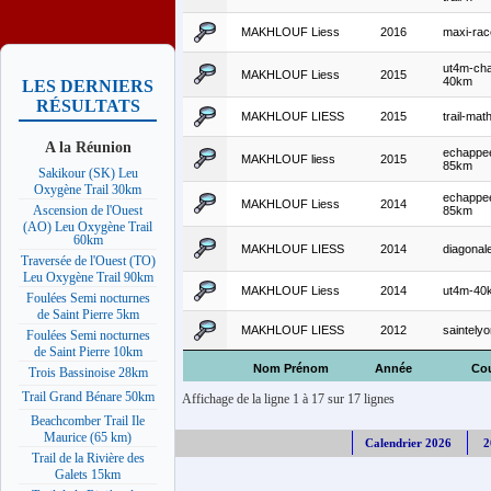
MAKHLOUF Liess
2016
maxi-ra
ut4m-cha
MAKHLOUF Liess
2015
40km
LES DERNIERS
RÉSULTATS
MAKHLOUF LIESS
2015
trail-mat
A la Réunion
echappee
MAKHLOUF liess
2015
85km
Sakikour (SK) Leu
Oxygène Trail 30km
echappee
MAKHLOUF Liess
2014
Ascension de l'Ouest
85km
(AO) Leu Oxygène Trail
60km
MAKHLOUF LIESS
2014
diagonal
Traversée de l'Ouest (TO)
Leu Oxygène Trail 90km
MAKHLOUF Liess
2014
ut4m-40
Foulées Semi nocturnes
de Saint Pierre 5km
MAKHLOUF LIESS
2012
saintely
Foulées Semi nocturnes
de Saint Pierre 10km
Nom Prénom
Année
Co
Trois Bassinoise 28km
Trail Grand Bénare 50km
Affichage de la ligne 1 à 17 sur 17 lignes
Beachcomber Trail Ile
Maurice (65 km)
Calendrier 2026
2
Trail de la Rivière des
Galets 15km