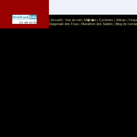
Accueil
Vue du ciel
M�t�o
Cyclones
Volcan
Cirqu
|
|
|
|
|
|
Sport
Sports extr�mes
Ce site est list� dans la cat�gorie
:
Diagonale des Fous
Marathon des Sables
Blog de runrai
|
|