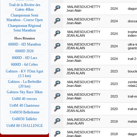
Trail de la Rivière des
MALINESOUCHETTY
2024
diago
Galets 40km
Jean Alain
Championnat Semi
MALINESOUCHETTY
Marathon - Course Open
2024
doss
Jean Alain
Championnat Régional
Semi Marathon
MALINESOUCHETTY
troph
2024
JEAN ALAIN
indie
Hors Réunion
6000D - 6D Marathon
MALINESOUCHETTY
ultra-t
2024
JEAN ALAIN
geant
6000D 2026
MALINESOUCHETTY
6000D - 6D Lacs
2024
trail-2
Jean Alain
6000D - 6d Crêtes
MALINESOUCHETTY
Gabizos - KV l'Omi Agut
2023
boucl
JEAN ALAIN
(3.5 km)
Gabizos - La Berbeillet
MALINESOUCHETTY
zembr
2023
Jean Alain
relais
(20 km)
Gabizos Sky Race 30km
MALINESOUCHETTY
2023
trail-
Jean Alain
Ut4M 40 vercors
Ut4M 40 Chartreuse
MALINESOUCHETTY
2020
trail-
JEAN ALAIN
Ut4M50 Belledonne
Ut4M50 Taillefer
MALINESOUCHETTY
2019
mafate
Jean ALAIN
Ut4M 80 CHALLENGE
MALINESOUCHETTY
2018
diago
Jean Alain