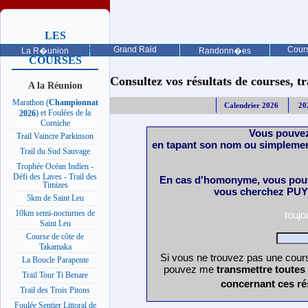
LES
PROCHAINES
Grand Raid
Cours
La R�union
Randonn�es
COURSES
Consultez vos résultats de courses, trai
A la Réunion
Marathon (
Championnat
Calendrier 2026
20
) et Foulées de la
2026
Corniche
Vous pouvez
Trail Vaincre Parkinson
en tapant son nom ou simplemen
Trail du Sud Sauvage
Trophée Océan Indien -
Défi des Laves - Trail des
En cas d'homonyme, vous pouv
Timizes
vous cherchez PUY 
5km de Saint Leu
10km semi-nocturnes de
touj
Saint Leu
Course de côte de
Takamaka
Si vous ne trouvez pas une cours
La Boucle Parapente
pouvez me
transmettre toutes
Trail Tour Ti Benare
concernant ces ré
Trail des Trois Pitons
Foulée Sentier Littoral de