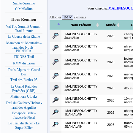
Sainte-Suzanne
Vous cherchez
MALINESOUCH
CiMaSaRun
Afficher
éléments
Hors Réunion
Nom Prénom
Année
C
Val Tho Summit Games -
Trail Pursuit
MALINESOUCHETTY
champ
2026
La Course de la Rhune
Jean Alain
semi-
Marathon du Montcalm -
MALINESOUCHETTY
ultra-
Trail des Novis -
2026
Jean Alain
cirqu
PICaPICA
TIGNES Trail
foulee
MALINESOUCHETTY
2026
noctu
KMV du Criou
Jean alain
suzan
Trails Alpins du Grand
Bec
MALINESOUCHETTY
megas
2026
Jean Alain
champ-
Trail des Etoiles 05
Le Grand Raid des
MALINESOUCHETTY
2026
dtour
Jean Alain
Pyrénées (GRP)
Matterhorn Ultraks
MALINESOUCHETTY
10km-
2026
Jean alain
andre
Trail du Galibier-Thabor -
Trail des Aiguilles
MALINESOUCHETTY
champ
2026
Echappée Belle -
JEAN ALAIN
monta
Traversée Nord
MALINESOUCHETTY
trans
Le Trail du Bélier - Le
2026
JEAN ALAIN
65km
Super Bélier