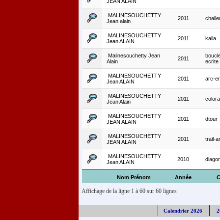
JEAN ALAIN
MALINESOUCHETTY
2011
challe
Jean alain
MALINESOUCHETTY
2011
kalla
Jean ALAIN
Malinesouchetty Jean
boucl
2011
Alain
ecrite
MALINESOUCHETTY
2011
arc-en
Jean ALAIN
MALINESOUCHETTY
2011
color
Jean Alain
MALINESOUCHETTY
2011
dtour
JEAN ALAIN
MALINESOUCHETTY
2011
trail-a
JEAN ALAIN
MALINESOUCHETTY
2010
diago
Jean ALAIN
Nom Prénom
Année
C
Affichage de la ligne 1 à 60 sur 60 lignes
Calendrier 2026
2