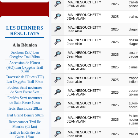
MALINESOUCHETTY
trail-
2025
JEAN ALAIN
palss
MALINESOUCHETTY
2025
trail-
JEAN ALAIN
LES DERNIERS
MALINESOUCHETTY
2025
diago
Jean Alain
RÉSULTATS
MALINESOUCHETTY
dossa
2025
Jean Alain
diago
A la Réunion
Sakikour (SK) Leu
MALINESOUCHETTY
ultra-
2025
Jean Alain
cirqu
Oxygène Trail 30km
Ascension de l'Ouest
MALINESOUCHETTY
2025
cimas
(AO) Leu Oxygène Trail
JEAN ALAIN
60km
Traversée de l'Ouest (TO)
MALINESOUCHETTY
troph
2025
Leu Oxygène Trail 90km
Jean alain
indie
Foulées Semi nocturnes
MALINESOUCHETTY
cours
de Saint Pierre 5km
2025
JEAN ALAIN
taka
Foulées Semi nocturnes
de Saint Pierre 10km
MALINESOUCHETTY
10km-
2025
JEAN ALAIN
andre
Trois Bassinoise 28km
Trail Grand Bénare 50km
foulee
MALINESOUCHETTY
2025
noctu
JEAN ALAIN
Beachcomber Trail Ile
suzan
Maurice (65 km)
MALINESOUCHETTY
Trail de la Rivière des
2025
trail-
Jean Alain
Galets 15km