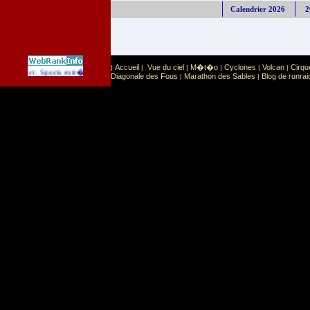
Calendrier 2026
2
Accueil
Vue du ciel
M�t�o
Cyclones
Volcan
Cirqu
|
|
|
|
|
|
Sport
Sports extr�mes
gorie
:
Diagonale des Fous
Marathon des Sables
Blog de runrai
|
|