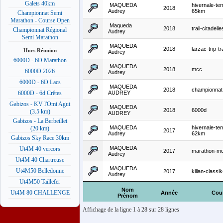
Galets 40km
MAQUEDA
hivernale-tem
2018
Audrey
65km
Championnat Semi
Marathon - Course Open
Maqueda
2018
trail-citadel
Championnat Régional
Audrey
Semi Marathon
MAQUEDA
2018
larzac-trip-t
Hors Réunion
Audrey
6000D - 6D Marathon
MAQUEDA
2018
mcc
6000D 2026
Audrey
6000D - 6D Lacs
MAQUEDA
2018
championnat
AUDREY
6000D - 6d Crêtes
Gabizos - KV l'Omi Agut
MAQUEDA
2018
6000d
(3.5 km)
AUDREY
Gabizos - La Berbeillet
MAQUEDA
hivernale-tem
(20 km)
2017
Audrey
62km
Gabizos Sky Race 30km
MAQUEDA
Ut4M 40 vercors
2017
marathon-mo
Audrey
Ut4M 40 Chartreuse
MAQUEDA
Ut4M50 Belledonne
2017
kilian-class
Audrey
Ut4M50 Taillefer
Nom
Ut4M 80 CHALLENGE
Année
Cou
Prénom
Affichage de la ligne 1 à 28 sur 28 lignes