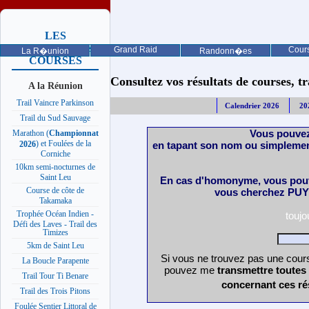
LES
PROCHAINES
Grand Raid
Cours
La R�union
Randonn�es
COURSES
Consultez vos résultats de courses, trai
A la Réunion
Trail Vaincre Parkinson
Calendrier 2026
20
Trail du Sud Sauvage
Vous pouvez
Marathon (
Championnat
) et Foulées de la
en tapant son nom ou simplemen
2026
Corniche
10km semi-nocturnes de
Saint Leu
En cas d'homonyme, vous pouv
Course de côte de
vous cherchez PUY 
Takamaka
Trophée Océan Indien -
touj
Défi des Laves - Trail des
Timizes
5km de Saint Leu
Si vous ne trouvez pas une cours
La Boucle Parapente
pouvez me
transmettre toutes
Trail Tour Ti Benare
concernant ces ré
Trail des Trois Pitons
Foulée Sentier Littoral de