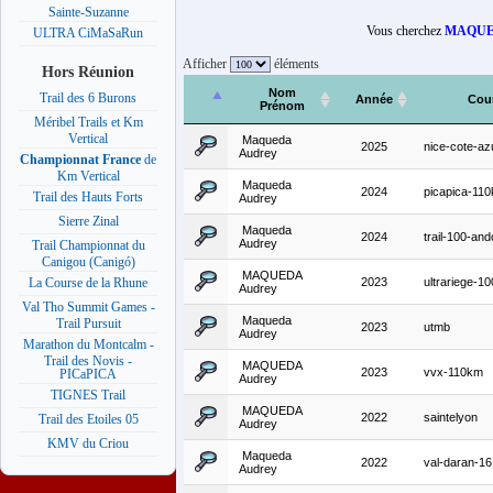
Sainte-Suzanne
Vous cherchez
MAQUE
ULTRA CiMaSaRun
Afficher
éléments
Hors Réunion
Nom
Trail des 6 Burons
Année
Cou
Prénom
Méribel Trails et Km
Vertical
Maqueda
2025
nice-cote-a
Audrey
Championnat France
de
Km Vertical
Maqueda
2024
picapica-11
Trail des Hauts Forts
Audrey
Sierre Zinal
Maqueda
2024
trail-100-an
Audrey
Trail Championnat du
Canigou (Canigó)
MAQUEDA
2023
ultrariege-1
La Course de la Rhune
Audrey
Val Tho Summit Games -
Maqueda
Trail Pursuit
2023
utmb
Audrey
Marathon du Montcalm -
Trail des Novis -
MAQUEDA
2023
vvx-110km
PICaPICA
Audrey
TIGNES Trail
MAQUEDA
2022
saintelyon
Trail des Etoiles 05
Audrey
KMV du Criou
Maqueda
2022
val-daran-1
Audrey