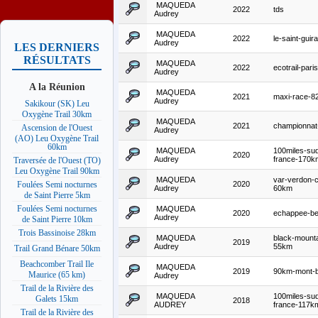
MAQUEDA
2022
tds
Audrey
MAQUEDA
2022
le-saint-guira
Audrey
LES DERNIERS
RÉSULTATS
MAQUEDA
2022
ecotrail-par
Audrey
A la Réunion
MAQUEDA
2021
maxi-race-8
Audrey
Sakikour (SK) Leu
Oxygène Trail 30km
MAQUEDA
2021
championnat
Ascension de l'Ouest
Audrey
(AO) Leu Oxygène Trail
60km
MAQUEDA
100miles-su
2020
Audrey
france-170k
Traversée de l'Ouest (TO)
Leu Oxygène Trail 90km
MAQUEDA
var-verdon-
2020
Foulées Semi nocturnes
Audrey
60km
de Saint Pierre 5km
Foulées Semi nocturnes
MAQUEDA
2020
echappee-be
Audrey
de Saint Pierre 10km
Trois Bassinoise 28km
MAQUEDA
black-mountai
2019
Audrey
55km
Trail Grand Bénare 50km
Beachcomber Trail Ile
MAQUEDA
2019
90km-mont-b
Maurice (65 km)
Audrey
Trail de la Rivière des
MAQUEDA
100miles-su
Galets 15km
2018
AUDREY
france-117k
Trail de la Rivière des