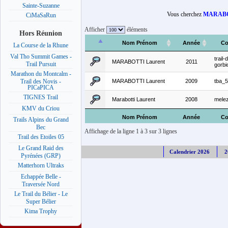
Sainte-Suzanne
Vous cherchez
MARABO
CiMaSaRun
Afficher
éléments
Hors Réunion
Nom Prénom
Année
Co
La Course de la Rhune
Val Tho Summit Games -
trail-
MARABOTTI Laurent
2011
Trail Pursuit
gorbi
Marathon du Montcalm -
MARABOTTI Laurent
2009
tba_
Trail des Novis -
PICaPICA
TIGNES Trail
Marabotti Laurent
2008
mele
KMV du Criou
Nom Prénom
Année
Co
Trails Alpins du Grand
Bec
Affichage de la ligne 1 à 3 sur 3 lignes
Trail des Etoiles 05
Le Grand Raid des
Calendrier 2026
2
Pyrénées (GRP)
Matterhorn Ultraks
Echappée Belle -
Traversée Nord
Le Trail du Bélier - Le
Super Bélier
Kima Trophy