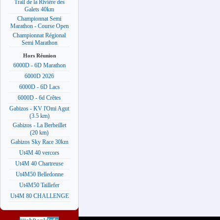
Trail de la Rivière des
Galets 40km
Championnat Semi
Marathon - Course Open
Championnat Régional
Semi Marathon
Hors Réunion
6000D - 6D Marathon
6000D 2026
6000D - 6D Lacs
6000D - 6d Crêtes
Gabizos - KV l'Omi Agut
(3.5 km)
Gabizos - La Berbeillet
(20 km)
Gabizos Sky Race 30km
Ut4M 40 vercors
Ut4M 40 Chartreuse
Ut4M50 Belledonne
Ut4M50 Taillefer
Ut4M 80 CHALLENGE