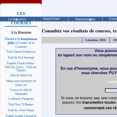
LES
PROCHAINES
Grand Raid
Cours
La R�union
Randonn�es
COURSES
Consultez vos résultats de courses, trai
A la Réunion
Marathon (
Championnat
Calendrier 2026
20
) et Foulées de la
2026
Corniche
Vous pouvez
Trail Vaincre Parkinson
en tapant son nom ou simplemen
Trail du Sud Sauvage
Trophée Océan Indien -
Défi des Laves - Trail des
En cas d'homonyme, vous pouv
Timizes
vous cherchez PUY 
5km de Saint Leu
10km semi-nocturnes de
touj
Saint Leu
Course de côte de
Takamaka
Si vous ne trouvez pas une cours
La Boucle Parapente
pouvez me
transmettre toutes
Trail Tour Ti Benare
concernant ces ré
Trail des Trois Pitons
Foulée Sentier Littoral de