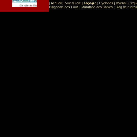
Accueil
Vue du ciel
M�t�o
Cyclones
Volcan
Cirqu
|
|
|
|
|
|
Sport
Sports extr�mes
Ce site est list� dans la cat�gorie
:
Diagonale des Fous
Marathon des Sables
Blog de runrai
|
|