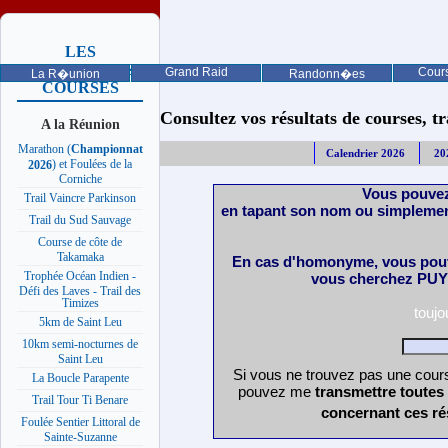
LES
PROCHAINES
Grand Raid
Cours
La R�union
Randonn�es
COURSES
Consultez vos résultats de courses, trai
A la Réunion
Marathon (
Championnat
Calendrier 2026
20
) et Foulées de la
2026
Corniche
Vous pouvez
Trail Vaincre Parkinson
en tapant son nom ou simplemen
Trail du Sud Sauvage
Course de côte de
Takamaka
En cas d'homonyme, vous pouv
Trophée Océan Indien -
vous cherchez PUY 
Défi des Laves - Trail des
Timizes
touj
5km de Saint Leu
10km semi-nocturnes de
Saint Leu
Si vous ne trouvez pas une cours
La Boucle Parapente
pouvez me
transmettre toutes
Trail Tour Ti Benare
concernant ces ré
Foulée Sentier Littoral de
Sainte-Suzanne