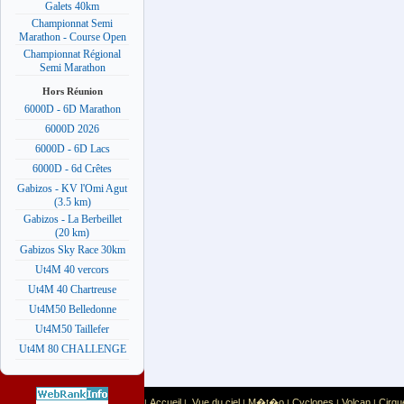
Galets 40km
Championnat Semi
Marathon - Course Open
Championnat Régional
Semi Marathon
Hors Réunion
6000D - 6D Marathon
6000D 2026
6000D - 6D Lacs
6000D - 6d Crêtes
Gabizos - KV l'Omi Agut
(3.5 km)
Gabizos - La Berbeillet
(20 km)
Gabizos Sky Race 30km
Ut4M 40 vercors
Ut4M 40 Chartreuse
Ut4M50 Belledonne
Ut4M50 Taillefer
Ut4M 80 CHALLENGE
Accueil
Vue du ciel
M�t�o
Cyclones
Volcan
Cirqu
|
|
|
|
|
|