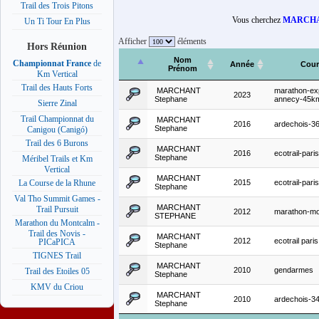
Trail des Trois Pitons
Vous cherchez
MARCHA
Un Ti Tour En Plus
Afficher
éléments
Hors Réunion
Nom
Championnat France
de
Année
Cour
Prénom
Km Vertical
Trail des Hauts Forts
MARCHANT
marathon-ex
2023
Stephane
annecy-45k
Sierre Zinal
Trail Championnat du
MARCHANT
2016
ardechois-3
Stephane
Canigou (Canigó)
Trail des 6 Burons
MARCHANT
2016
ecotrail-par
Stephane
Méribel Trails et Km
Vertical
MARCHANT
2015
ecotrail-par
La Course de la Rhune
Stephane
Val Tho Summit Games -
MARCHANT
Trail Pursuit
2012
marathon-mo
STEPHANE
Marathon du Montcalm -
Trail des Novis -
MARCHANT
2012
ecotrail pari
PICaPICA
Stephane
TIGNES Trail
MARCHANT
2010
gendarmes
Trail des Etoiles 05
Stephane
KMV du Criou
MARCHANT
2010
ardechois-3
Stephane