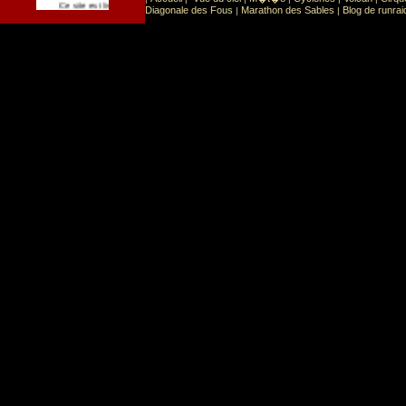
Sport
Sports extr�mes
Ce site est list� dans la cat�gorie
:
Diagonale des Fous
Marathon des Sables
Blog de runrai
|
|