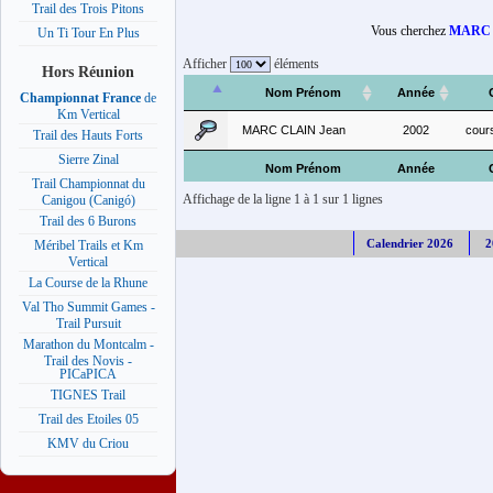
Trail des Trois Pitons
Vous cherchez
MARC 
Un Ti Tour En Plus
Afficher
éléments
Hors Réunion
Nom Prénom
Année
Championnat France
de
Km Vertical
MARC CLAIN Jean
2002
cour
Trail des Hauts Forts
Sierre Zinal
Nom Prénom
Année
Trail Championnat du
Affichage de la ligne 1 à 1 sur 1 lignes
Canigou (Canigó)
Trail des 6 Burons
Calendrier 2026
2
Méribel Trails et Km
Vertical
La Course de la Rhune
Val Tho Summit Games -
Trail Pursuit
Marathon du Montcalm -
Trail des Novis -
PICaPICA
TIGNES Trail
Trail des Etoiles 05
KMV du Criou