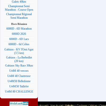
Galets 40km
Championnat Semi
Marathon - Course Open
Championnat Régional
Semi Marathon
Hors Réunion
6000D - 6D Marathon
6000D 2026
6000D - 6D Lacs
6000D - 6d Crêtes
Gabizos - KV l'Omi Agut
(3.5 km)
Gabizos - La Berbeillet
(20 km)
Gabizos Sky Race 30km
Ut4M 40 vercors
Ut4M 40 Chartreuse
Ut4M50 Belledonne
Ut4M50 Taillefer
Ut4M 80 CHALLENGE
Accueil
Vue du ciel
M�t�o
Cyclones
Volcan
Cirqu
|
|
|
|
|
|