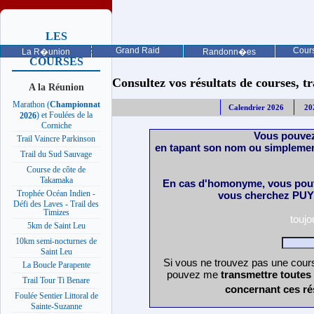
LES
PROCHAINES
Grand Raid
Cours
La R�union
Randonn�es
COURSES
Consultez vos résultats de courses, trai
A la Réunion
Marathon (
Championnat
Calendrier 2026
20
) et Foulées de la
2026
Corniche
Vous pouvez
Trail Vaincre Parkinson
en tapant son nom ou simplemen
Trail du Sud Sauvage
Course de côte de
Takamaka
En cas d'homonyme, vous pouv
Trophée Océan Indien -
vous cherchez PUY 
Défi des Laves - Trail des
Timizes
touj
5km de Saint Leu
10km semi-nocturnes de
Saint Leu
Si vous ne trouvez pas une cours
La Boucle Parapente
pouvez me
transmettre toutes
Trail Tour Ti Benare
concernant ces ré
Foulée Sentier Littoral de
Sainte-Suzanne