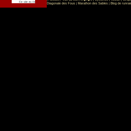
Sport
Sports extr�mes
Ce site est list� dans la cat�gorie
:
Diagonale des Fous
Marathon des Sables
Blog de runrai
|
|