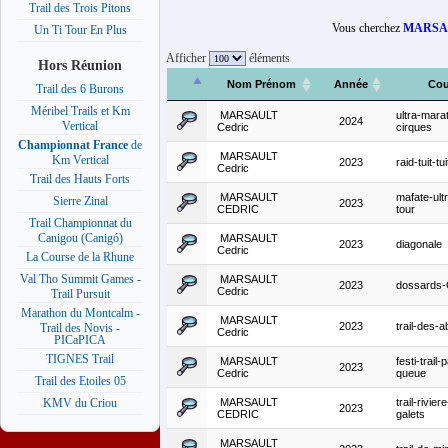
Trail des Trois Pitons
Vous cherchez
MARSAU
Un Ti Tour En Plus
Afficher
éléments
Hors Réunion
Nom Prénom
Année
Cou
Trail des 6 Burons
Méribel Trails et Km
MARSAULT
ultra-mara
2024
Vertical
Cedric
cirques
Championnat France
de
MARSAULT
Km Vertical
2023
raid-tuit-tu
Cedric
Trail des Hauts Forts
MARSAULT
mafate-ultr
Sierre Zinal
2023
CEDRIC
tour
Trail Championnat du
Canigou (Canigó)
MARSAULT
2023
diagonale
Cedric
La Course de la Rhune
Val Tho Summit Games -
MARSAULT
2023
dossards
Cedric
Trail Pursuit
Marathon du Montcalm -
MARSAULT
2023
trail-des-a
Trail des Novis -
Cedric
PICaPICA
TIGNES Trail
MARSAULT
festi-trail-
2023
Cedric
queue
Trail des Etoiles 05
MARSAULT
trail-rivier
KMV du Criou
2023
CEDRIC
galets
MARSAULT