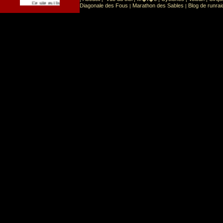
Sport
Sports extr�mes
Ce site est list� dans la cat�gorie
:
Diagonale des Fous
Marathon des Sables
Blog de runrai
|
|