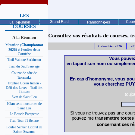
LES
PROCHAINES
Grand Raid
Cours
La R�union
Randonn�es
COURSES
Consultez vos résultats de courses, trai
A la Réunion
Marathon (
Championnat
Calendrier 2026
20
) et Foulées de la
2026
Corniche
Vous pouvez
Trail Vaincre Parkinson
en tapant son nom ou simplemen
Trail du Sud Sauvage
Course de côte de
Takamaka
En cas d'homonyme, vous pouv
Trophée Océan Indien -
vous cherchez PUY 
Défi des Laves - Trail des
Timizes
touj
5km de Saint Leu
10km semi-nocturnes de
Saint Leu
Si vous ne trouvez pas une cours
La Boucle Parapente
pouvez me
transmettre toutes
Trail Tour Ti Benare
concernant ces ré
Foulée Sentier Littoral de
Sainte-Suzanne