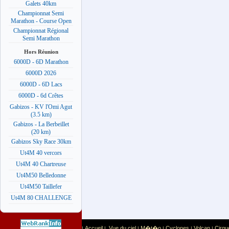
Galets 40km
Championnat Semi
Marathon - Course Open
Championnat Régional
Semi Marathon
Hors Réunion
6000D - 6D Marathon
6000D 2026
6000D - 6D Lacs
6000D - 6d Crêtes
Gabizos - KV l'Omi Agut
(3.5 km)
Gabizos - La Berbeillet
(20 km)
Gabizos Sky Race 30km
Ut4M 40 vercors
Ut4M 40 Chartreuse
Ut4M50 Belledonne
Ut4M50 Taillefer
Ut4M 80 CHALLENGE
Accueil
Vue du ciel
M�t�o
Cyclones
Volcan
Cirqu
|
|
|
|
|
|