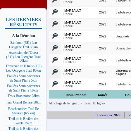
2023
trail-de-min
Cedric
MARSAULT
2023
trail-des-c
Cedric
LES DERNIERS
MARSAULT
RÉSULTATS
2023
trail-des-a
Cedric
MARSAULT
A la Réunion
2022
diagonale
Cedric
Sakikour (SK) Leu
MARSAULT
Oxygène Trail 30km
2022
dossards
Cedric
Ascension de l'Ouest
(AO) Leu Oxygène Trail
MARSAULT
2022
trail-belle
60km
CEDRIC
Traversée de l'Ouest (TO)
Leu Oxygène Trail 90km
MARSAULT
ultra-mara
2022
Cedric
cirques
Foulées Semi nocturnes
de Saint Pierre 5km
MARSAULT
2021
trail-de-min
Foulées Semi nocturnes
Cedric
de Saint Pierre 10km
Nom Prénom
Année
Cou
Trois Bassinoise 28km
Trail Grand Bénare 50km
Affichage de la ligne 1 à 16 sur 16 lignes
Beachcomber Trail Ile
Maurice (65 km)
Calendrier 2026
2
Trail de la Rivière des
Galets 15km
Trail de la Rivière des