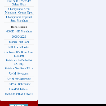
Trail de la Rivière des
Galets 40km
Championnat Semi
Marathon - Course Open
Championnat Régional
Semi Marathon
Hors Réunion
6000D - 6D Marathon
6000D 2026
6000D - 6D Lacs
6000D - 6d Crêtes
Gabizos - KV l'Omi Agut
(3.5 km)
Gabizos - La Berbeillet
(20 km)
Gabizos Sky Race 30km
Ut4M 40 vercors
Ut4M 40 Chartreuse
Ut4M50 Belledonne
Ut4M50 Taillefer
Ut4M 80 CHALLENGE