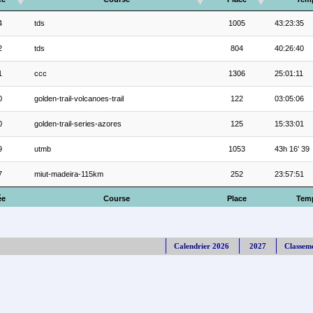
4
tds
1005
43:23:35
2
tds
804
40:26:40
1
ccc
1306
25:01:11
0
golden-trail-volcanoes-trail
122
03:05:06
0
golden-trail-series-azores
125
15:33:01
9
utmb
1053
43h 16' 39
7
miut-madeira-115km
252
23:57:51
ée
Course
Place
Tem
Calendrier 2026
2027
Classem