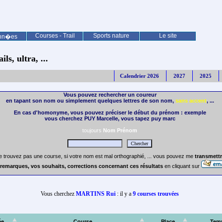
Courses - Trail
Sports nature
Le site
nn�es
ls, ultra, ...
Calendrier 2026
2027
2025
Vous pouvez rechercher un coureur
en tapant son nom ou simplement quelques lettres de son nom,
sans accent
, ...
En cas d'homonyme, vous pouvez préciser le début du prénom : exemple
vous cherchez PUY Marcelle, vous tapez puy marc
toujours
Nom Prénom
e trouvez pas une course, si votre nom est mal orthographié, ... vous pouvez me
transmettr
remarques, vos souhaits, corrections concernant ces résultats
en cliquant sur
Vous cherchez
MARTINS Rui
: il y a
9 courses trouvées
ée
Course
Place
Tem