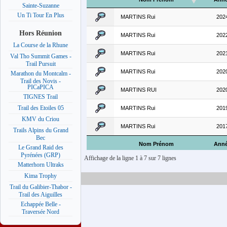
Sainte-Suzanne
Un Ti Tour En Plus
MARTINS Rui
202
Hors Réunion
MARTINS Rui
202
La Course de la Rhune
MARTINS Rui
202
Val Tho Summit Games -
Trail Pursuit
MARTINS Rui
202
Marathon du Montcalm -
Trail des Novis -
PICaPICA
MARTINS RUI
202
TIGNES Trail
Trail des Etoiles 05
MARTINS Rui
201
KMV du Criou
MARTINS Rui
201
Trails Alpins du Grand
Bec
Nom Prénom
Ann
Le Grand Raid des
Pyrénées (GRP)
Affichage de la ligne 1 à 7 sur 7 lignes
Matterhorn Ultraks
Kima Trophy
Trail du Galibier-Thabor -
Trail des Aiguilles
Echappée Belle -
Traversée Nord