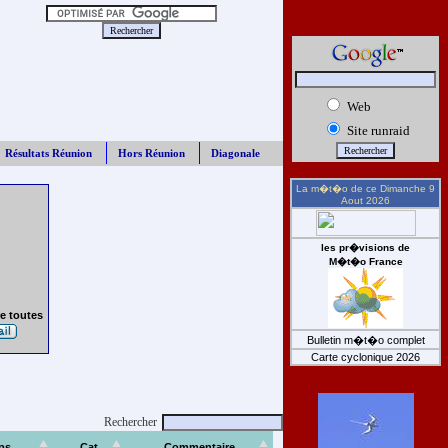
Web
Site runraid
Résultats Réunion
Hors Réunion
Diagonale
La m�t�o de ce
Dimanche 9
Aout 2026
les pr�visions de
M�t�o France
e toutes
Bulletin m�t�o complet
Carte cyclonique 2026
Rechercher
ps
Cat
Commentaire