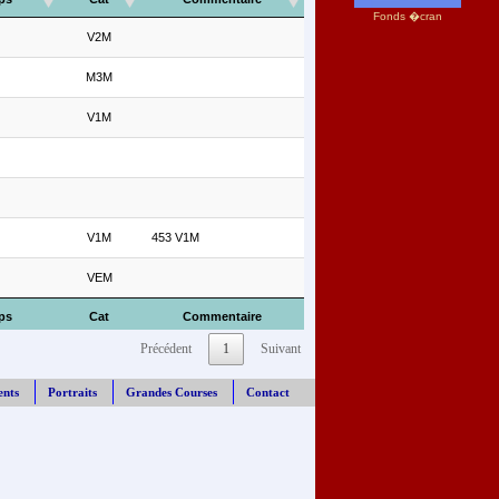
Fonds �cran
V2M
M3M
V1M
V1M
453 V1M
VEM
ps
Cat
Commentaire
Précédent
1
Suivant
ents
Portraits
Grandes Courses
Contact