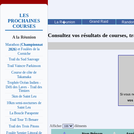
LES
PROCHAINES
Grand Raid
La R�union
Rando
COURSES
Consultez vos résultats de courses, trai
A la Réunion
Marathon (
Championnat
) et Foulées de la
2026
Corniche
Trail du Sud Sauvage
Trail Vaincre Parkinson
Course de côte de
Takamaka
Trophée Océan Indien -
Défi des Laves - Trail des
Timizes
Si vous n
5km de Saint Leu
vos 
10km semi-nocturnes de
Saint Leu
La Boucle Parapente
Trail Tour Ti Benare
Afficher
éléments
Trail des Trois Pitons
Foulée Sentier Littoral de
Nom Prénom
Ann