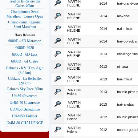
Trail de la Rivière des
MARTIN
2014
trail-grand-o
HELENE
Galets 40km
Championnat Semi
MARTIN
2014
makoise
Marathon - Course Open
HELENE
Championnat Régional
Semi Marathon
MARTIN
2014
trail-minuit
HELENE
Hors Réunion
MARTIN
6000D - 6D Marathon
2014
trail-du-volca
HELENE
6000D 2026
MARTIN
2013
challenge-final
6000D - 6D Lacs
HELENE
6000D - 6d Crêtes
MARTIN
2013
cimasa
Gabizos - KV l'Omi Agut
HELENE
(3.5 km)
MARTIN
Gabizos - La Berbeillet
2013
trail-minuit
HELENE
(20 km)
Gabizos Sky Race 30km
MARTIN
2013
boucle-piton-
Helene
Ut4M 40 vercors
Ut4M 40 Chartreuse
MARTIN
2013
trail-anglais
HELENE
Ut4M50 Belledonne
MARTIN
Ut4M50 Taillefer
2012
boucle-plaine
Helene
Ut4M 80 CHALLENGE
MARTIN
2012
course-gera
Helene