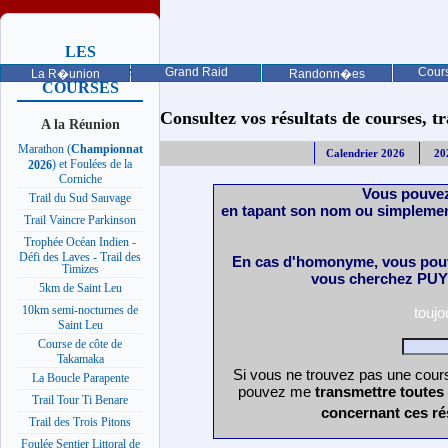
LES
PROCHAINES
Grand Raid
Cours
La R�union
Randonn�es
COURSES
Consultez vos résultats de courses, trai
A la Réunion
Marathon (
Championnat
Calendrier 2026
20
) et Foulées de la
2026
Corniche
Vous pouvez
Trail du Sud Sauvage
en tapant son nom ou simplemen
Trail Vaincre Parkinson
Trophée Océan Indien -
Défi des Laves - Trail des
En cas d'homonyme, vous pouv
Timizes
vous cherchez PUY 
5km de Saint Leu
10km semi-nocturnes de
touj
Saint Leu
Course de côte de
Takamaka
Si vous ne trouvez pas une cours
La Boucle Parapente
pouvez me
transmettre toutes
Trail Tour Ti Benare
concernant ces ré
Trail des Trois Pitons
Foulée Sentier Littoral de