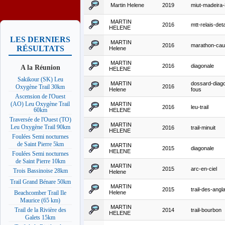
Martin Helene
2019
miut-madeira
MARTIN
2016
mtt-relais-deta
HELENE
LES DERNIERS
MARTIN
2016
marathon-ca
RÉSULTATS
Helene
MARTIN
2016
diagonale
A la Réunion
HELENE
Sakikour (SK) Leu
MARTIN
dossard-diag
2016
Oxygène Trail 30km
Helene
fous
Ascension de l'Ouest
(AO) Leu Oxygène Trail
MARTIN
2016
leu-trail
60km
HELENE
Traversée de l'Ouest (TO)
MARTIN
Leu Oxygène Trail 90km
2016
trail-minuit
HELENE
Foulées Semi nocturnes
de Saint Pierre 5km
MARTIN
2015
diagonale
HELENE
Foulées Semi nocturnes
de Saint Pierre 10km
MARTIN
2015
arc-en-ciel
Trois Bassinoise 28km
Helene
Trail Grand Bénare 50km
MARTIN
2015
trail-des-angla
Helene
Beachcomber Trail Ile
Maurice (65 km)
MARTIN
Trail de la Rivière des
2014
trail-bourbon
HELENE
Galets 15km