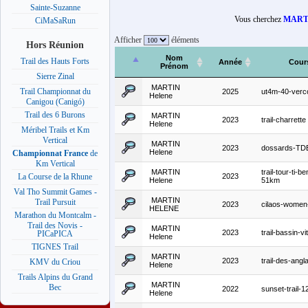
Sainte-Suzanne
Vous cherchez
MARTI
CiMaSaRun
Afficher
éléments
Hors Réunion
Nom
Trail des Hauts Forts
Année
Cour
Prénom
Sierre Zinal
MARTIN
Trail Championnat du
2025
ut4m-40-verc
Helene
Canigou (Canigó)
Trail des 6 Burons
MARTIN
2023
trail-charrette
Helene
Méribel Trails et Km
Vertical
MARTIN
2023
dossards-TD
Helene
Championnat France
de
Km Vertical
MARTIN
trail-tour-ti-b
2023
La Course de la Rhune
Helene
51km
Val Tho Summit Games -
MARTIN
Trail Pursuit
2023
cilaos-women-
HELENE
Marathon du Montcalm -
Trail des Novis -
MARTIN
2023
trail-bassin-vit
PICaPICA
Helene
TIGNES Trail
MARTIN
2023
trail-des-angla
KMV du Criou
Helene
Trails Alpins du Grand
MARTIN
Bec
2022
sunset-trail-
Helene