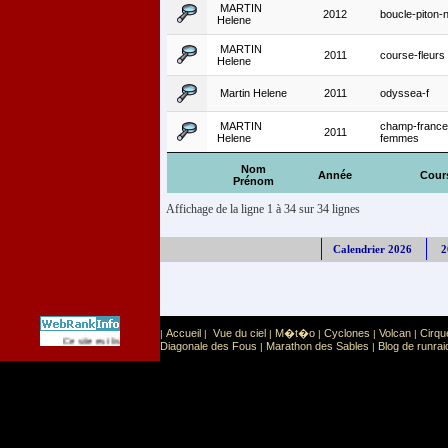
MARTIN
2012
boucle-piton-
Helene
MARTIN
2011
course-fleurs
Helene
Martin Helene
2011
odyssea-f
MARTIN
champ-france
2011
Helene
femmes
Nom
Année
Cour
Prénom
Affichage de la ligne 1 à 34 sur 34 lignes
Calendrier 2026
2
Accueil
Vue du ciel
M�t�o
Cyclones
Volcan
Cirqu
|
|
|
|
|
|
Sport
Sports extr�mes
Ce site est list� dans la cat�gorie
:
Diagonale des Fous
Marathon des Sables
Blog de runrai
|
|