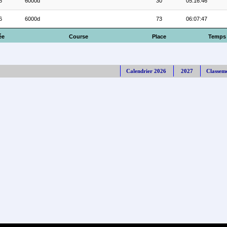
8
6000d
30
05:16:46
6
6000d
73
06:07:47
ée
Course
Place
Temps
Calendrier 2026
2027
Classem