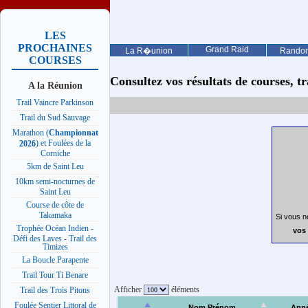
LES
PROCHAINES
Grand Raid
La R�union
Rando
COURSES
Consultez vos résultats de courses, trai
A la Réunion
Trail Vaincre Parkinson
Trail du Sud Sauvage
Marathon (
Championnat
) et Foulées de la
2026
Corniche
5km de Saint Leu
10km semi-nocturnes de
Saint Leu
Course de côte de
Takamaka
Si vous n
Trophée Océan Indien -
vos 
Défi des Laves - Trail des
Timizes
La Boucle Parapente
Trail Tour Ti Benare
Afficher
éléments
Trail des Trois Pitons
Foulée Sentier Littoral de
Nom Prénom
Ann