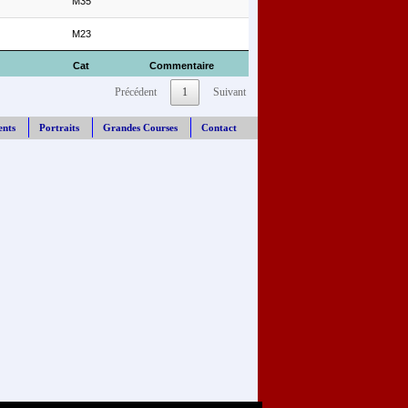
M35
M23
Cat
Commentaire
Précédent
1
Suivant
ents
Portraits
Grandes Courses
Contact