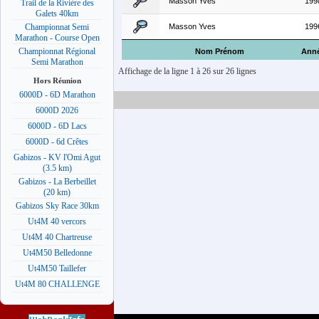
Masson Yves
199
Trail de la Rivière des
Galets 40km
Masson Yves
199
Championnat Semi
Marathon - Course Open
Championnat Régional
Nom Prénom
Ann
Semi Marathon
Affichage de la ligne 1 à 26 sur 26 lignes
Hors Réunion
6000D - 6D Marathon
6000D 2026
6000D - 6D Lacs
6000D - 6d Crêtes
Gabizos - KV l'Omi Agut
(3.5 km)
Gabizos - La Berbeillet
(20 km)
Gabizos Sky Race 30km
Ut4M 40 vercors
Ut4M 40 Chartreuse
Ut4M50 Belledonne
Ut4M50 Taillefer
Ut4M 80 CHALLENGE