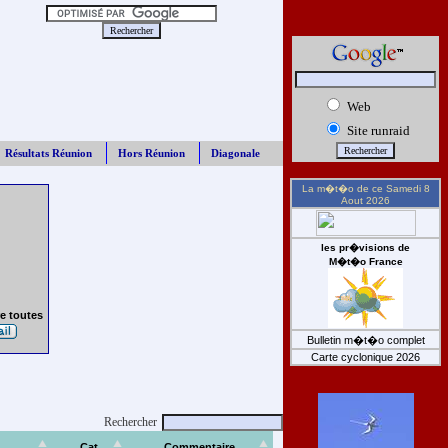
Web
Site runraid
Résultats Réunion
Hors Réunion
Diagonale
La m�t�o de ce
Samedi 8
Aout 2026
les pr�visions de
M�t�o France
e toutes
Bulletin m�t�o complet
Carte cyclonique 2026
Rechercher
Cat
Commentaire