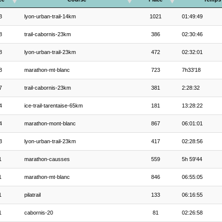
3
lyon-urban-trail-14km
1021
01:49:49
8
trail-cabornis-23km
386
02:30:46
8
lyon-urban-trail-23km
472
02:32:01
8
marathon-mt-blanc
723
7h33'18
7
trail-cabornis-23km
381
2:28:32
4
ice-trail-tarentaise-65km
181
13:28:22
4
marathon-mont-blanc
867
06:01:01
3
lyon-urban-trail-23km
417
02:28:56
1
marathon-causses
559
5h 59'44
1
marathon-mt-blanc
846
06:55:05
1
pilatrail
133
06:16:55
1
cabornis-20
81
02:26:58