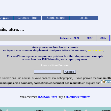
Courses - Trail
Sports nature
Le site
nn�es
ls, ultra, ...
Calendrier 2026
2027
2025
Vous pouvez rechercher un coureur
en tapant son nom ou simplement quelques lettres de son nom,
sans accent
, ...
En cas d'homonyme, vous pouvez préciser le début du prénom : exemple
vous cherchez PUY Marcelle, vous tapez puy marc
toujours
Nom Prénom
e trouvez pas une course, si votre nom est mal orthographié, ... vous pouvez me
transmettr
remarques, vos souhaits, corrections concernant ces résultats
en cliquant sur
Vous cherchez
MASSON Yves
: il y a
26 courses trouvées
ée
Course
Place
Temps