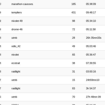
0
marathon-causses
185
05:38:09
9
templiers
431
09:48:17
9
nivolet-49
98
05:34:10
9
drome-46
72
05:11:58
8
utmb
28
26h 35mn33s
8
odlo_42
49
05:03:46
8
nivolet
65
05:36:47
8
ecotrail
38
07:39:55
8
raidlight
31
03:00:16
7
utmb
15
24h59mn10
7
raidlight
83
3h 54:37
6
utmb
70
27h 48mn 09