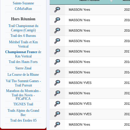
Sainte-Suzanne
CiMaSaRun
MASSON Yves
202
Hors Réunion
MASSON Yves
201
Trail Championnat du
Canigou (Canigó)
MASSON Yves
201
Trail des 6 Burons
MASSON Yves
201
Méribel Trails et Km
Vertical
MASSON Yves
201
Championnat France
de
Km Vertical
Trail des Hauts Forts
MASSON Yves
201
Sierre Zinal
MASSON Yves
201
La Course de la Rhune
Val Tho Summit Games -
MASSON YVES
201
Trail Pursuit
Marathon du Montcalm -
MASSON Yves
201
Trail des Novis -
PICaPICA
MASSON YVES
201
TIGNES Trail
Trails Alpins du Grand
MASSON YVES
201
Bec
Trail des Etoiles 05
MASSON Yves
201