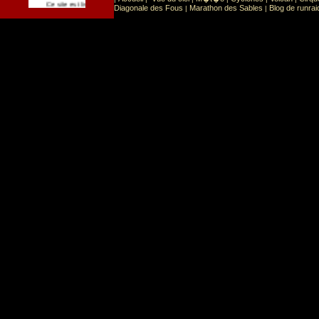
Sport
Sports extr�mes
Ce site est list� dans la cat�gorie
:
Diagonale des Fous
Marathon des Sables
Blog de runrai
|
|