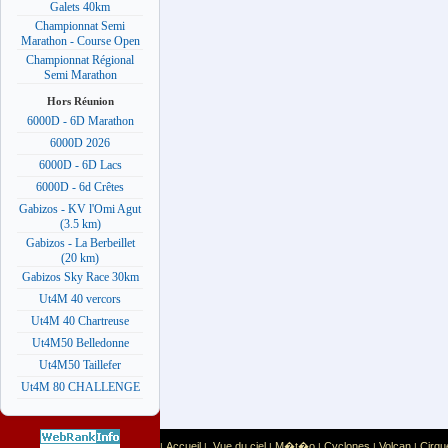
Galets 40km
Championnat Semi
Marathon - Course Open
Championnat Régional
Semi Marathon
Hors Réunion
6000D - 6D Marathon
6000D 2026
6000D - 6D Lacs
6000D - 6d Crêtes
Gabizos - KV l'Omi Agut
(3.5 km)
Gabizos - La Berbeillet
(20 km)
Gabizos Sky Race 30km
Ut4M 40 vercors
Ut4M 40 Chartreuse
Ut4M50 Belledonne
Ut4M50 Taillefer
Ut4M 80 CHALLENGE
Accueil
Vue du ciel
M�t�o
Cyclones
Volcan
Cirqu
|
|
|
|
|
|