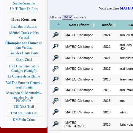
Sainte-Suzanne
Vous cherchez
MATEO 
Un Ti Tour En Plus
Afficher
éléments
Hors Réunion
Nom Prénom
Année
Co
Trail des 6 Burons
Méribel Trails et Km
MATEO Christophe
2024
trail-du-
Vertical
Championnat France
de
trail-de
MATEO Christophe
2022
Km Vertical
42km
Trail des Hauts Forts
MATEO Christophe
2021
templier
Sierre Zinal
Trail Championnat du
MATEO Christophe
2017
trail-bo
Canigou (Canigó)
La Course de la Rhune
MATEO Christophe
2016
trail-ma
Val Tho Summit Games -
Trail Pursuit
MATEO Christophe
2015
trail-ma
Marathon du Montcalm -
Trail des Novis -
MATEO Christophe
2015
ccc
PICaPICA
TIGNES Trail
MATEO Christophe
2013
utmb
Trail des Etoiles 05
KMV du Criou
MATEO
2013
kilian-c
CHRISTOPHE