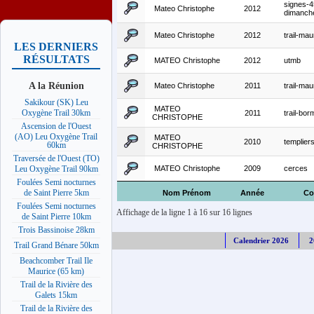
signes-4
Mateo Christophe
2012
dimanch
Mateo Christophe
2012
trail-ma
LES DERNIERS
RÉSULTATS
MATEO Christophe
2012
utmb
A la Réunion
Mateo Christophe
2011
trail-ma
Sakikour (SK) Leu
MATEO
Oxygène Trail 30km
2011
trail-bo
CHRISTOPHE
Ascension de l'Ouest
(AO) Leu Oxygène Trail
MATEO
2010
templier
60km
CHRISTOPHE
Traversée de l'Ouest (TO)
MATEO Christophe
2009
cerces
Leu Oxygène Trail 90km
Foulées Semi nocturnes
de Saint Pierre 5km
Nom Prénom
Année
Co
Foulées Semi nocturnes
Affichage de la ligne 1 à 16 sur 16 lignes
de Saint Pierre 10km
Trois Bassinoise 28km
Calendrier 2026
2
Trail Grand Bénare 50km
Beachcomber Trail Ile
Maurice (65 km)
Trail de la Rivière des
Galets 15km
Trail de la Rivière des