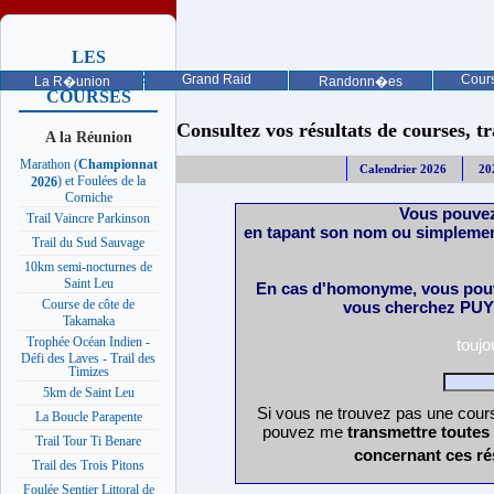
LES
PROCHAINES
Grand Raid
Cours
La R�union
Randonn�es
COURSES
Consultez vos résultats de courses, trai
A la Réunion
Marathon (
Championnat
Calendrier 2026
20
) et Foulées de la
2026
Corniche
Vous pouvez
Trail Vaincre Parkinson
en tapant son nom ou simplemen
Trail du Sud Sauvage
10km semi-nocturnes de
Saint Leu
En cas d'homonyme, vous pouv
Course de côte de
vous cherchez PUY 
Takamaka
Trophée Océan Indien -
touj
Défi des Laves - Trail des
Timizes
5km de Saint Leu
Si vous ne trouvez pas une cours
La Boucle Parapente
pouvez me
transmettre toutes
Trail Tour Ti Benare
concernant ces ré
Trail des Trois Pitons
Foulée Sentier Littoral de