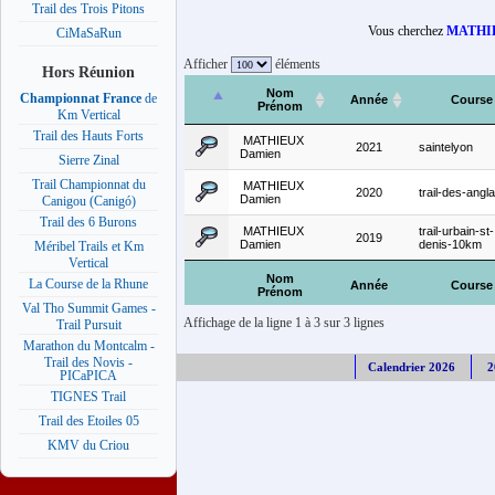
Trail des Trois Pitons
Vous cherchez
MATHIE
CiMaSaRun
Afficher
éléments
Hors Réunion
Nom
Championnat France
de
Année
Course
Prénom
Km Vertical
Trail des Hauts Forts
MATHIEUX
2021
saintelyon
Damien
Sierre Zinal
Trail Championnat du
MATHIEUX
2020
trail-des-angla
Damien
Canigou (Canigó)
Trail des 6 Burons
MATHIEUX
trail-urbain-st-
2019
Damien
denis-10km
Méribel Trails et Km
Vertical
Nom
La Course de la Rhune
Année
Course
Prénom
Val Tho Summit Games -
Affichage de la ligne 1 à 3 sur 3 lignes
Trail Pursuit
Marathon du Montcalm -
Trail des Novis -
Calendrier 2026
2
PICaPICA
TIGNES Trail
Trail des Etoiles 05
KMV du Criou