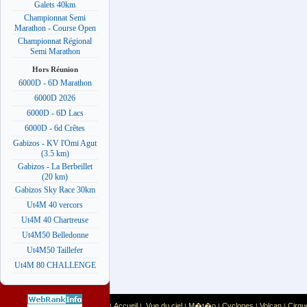
Galets 40km
Championnat Semi
Marathon - Course Open
Championnat Régional
Semi Marathon
Hors Réunion
6000D - 6D Marathon
6000D 2026
6000D - 6D Lacs
6000D - 6d Crêtes
Gabizos - KV l'Omi Agut
(3.5 km)
Gabizos - La Berbeillet
(20 km)
Gabizos Sky Race 30km
Ut4M 40 vercors
Ut4M 40 Chartreuse
Ut4M50 Belledonne
Ut4M50 Taillefer
Ut4M 80 CHALLENGE
Accueil
Vue du ciel
M�t�o
Cyclones
Volcan
Cirqu
|
|
|
|
|
|