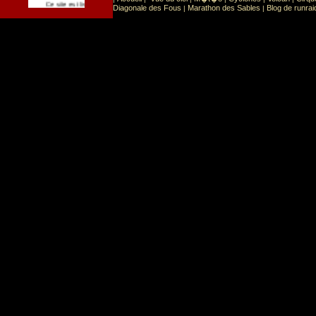
Sport
Sports extr�mes
Ce site est list� dans la cat�gorie
:
Diagonale des Fous
Marathon des Sables
Blog de runrai
|
|