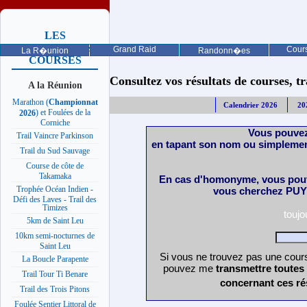
LES
PROCHAINES
Grand Raid
Cours
La R�union
Randonn�es
COURSES
Consultez vos résultats de courses, trai
A la Réunion
Marathon (
Championnat
Calendrier 2026
20
) et Foulées de la
2026
Corniche
Vous pouvez
Trail Vaincre Parkinson
en tapant son nom ou simplemen
Trail du Sud Sauvage
Course de côte de
Takamaka
En cas d'homonyme, vous pouv
Trophée Océan Indien -
vous cherchez PUY 
Défi des Laves - Trail des
Timizes
touj
5km de Saint Leu
10km semi-nocturnes de
Saint Leu
Si vous ne trouvez pas une cours
La Boucle Parapente
pouvez me
transmettre toutes
Trail Tour Ti Benare
concernant ces ré
Trail des Trois Pitons
Foulée Sentier Littoral de