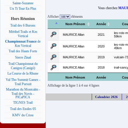
Sainte-Suzanne
Vous cherchez
MAUR
Un Ti Tour En Plus
Afficher
éléments
Hors Réunion
Nom Prénom
Année
Cou
Trail des 6 Burons
Méribel Trails et Km
les-rois-m
MAURICE Allan
2021
Vertical
59km
Championnat France
de
les-rois-m
Km Vertical
MAURICE Allan
2020
49km
Trail des Hauts Forts
MAURICE Allan
2019
vulcain-7
Sierre Zinal
Trail Championnat du
MAURICE Allan
2018
trail-san
Canigou (Canigó)
La Course de la Rhune
Nom Prénom
Année
Cou
Val Tho Summit Games -
Trail Pursuit
Affichage de la ligne 1 à 4 sur 4 lignes
Marathon du Montcalm -
Trail des Novis -
Calendrier 2026
2
PICaPICA
TIGNES Trail
Trail des Etoiles 05
KMV du Criou