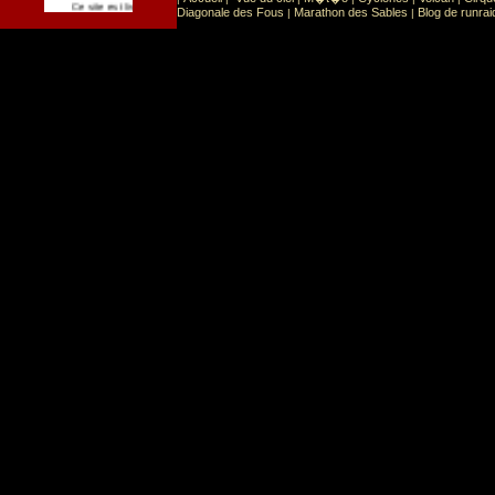
Sport
Sports extr�mes
Ce site est list� dans la cat�gorie
:
Diagonale des Fous
Marathon des Sables
Blog de runrai
|
|