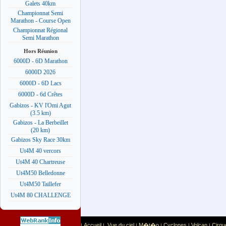
Galets 40km
Championnat Semi
Marathon - Course Open
Championnat Régional
Semi Marathon
Hors Réunion
6000D - 6D Marathon
6000D 2026
6000D - 6D Lacs
6000D - 6d Crêtes
Gabizos - KV l'Omi Agut
(3.5 km)
Gabizos - La Berbeillet
(20 km)
Gabizos Sky Race 30km
Ut4M 40 vercors
Ut4M 40 Chartreuse
Ut4M50 Belledonne
Ut4M50 Taillefer
Ut4M 80 CHALLENGE
Accueil
Vue du ciel
M�t�o
Cyclones
Volcan
Cirqu
|
|
|
|
|
|