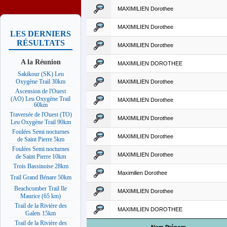
MAXIMILIEN Dorothee
MAXIMILIEN Dorothee
LES DERNIERS
RÉSULTATS
MAXIMILIEN Dorothee
A la Réunion
MAXIMILIEN DOROTHEE
Sakikour (SK) Leu
Oxygène Trail 30km
MAXIMILIEN Dorothee
Ascension de l'Ouest
(AO) Leu Oxygène Trail
MAXIMILIEN Dorothee
60km
Traversée de l'Ouest (TO)
MAXIMILIEN Dorothee
Leu Oxygène Trail 90km
Foulées Semi nocturnes
MAXIMILIEN Dorothee
de Saint Pierre 5km
Foulées Semi nocturnes
MAXIMILIEN Dorothee
de Saint Pierre 10km
Trois Bassinoise 28km
Maximilien Dorothee
Trail Grand Bénare 50km
Beachcomber Trail Ile
MAXIMILIEN Dorothee
Maurice (65 km)
Trail de la Rivière des
MAXIMILIEN DOROTHEE
Galets 15km
Trail de la Rivière des