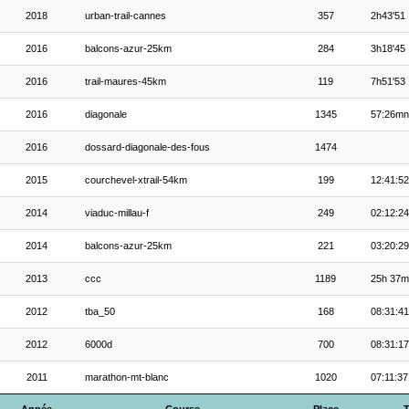
2018
urban-trail-cannes
357
2h43'51
2016
balcons-azur-25km
284
3h18'45
2016
trail-maures-45km
119
7h51'53
2016
diagonale
1345
57:26mn
2016
dossard-diagonale-des-fous
1474
2015
courchevel-xtrail-54km
199
12:41:52
2014
viaduc-millau-f
249
02:12:24
2014
balcons-azur-25km
221
03:20:29
2013
ccc
1189
25h 37m
2012
tba_50
168
08:31:41
2012
6000d
700
08:31:17
2011
marathon-mt-blanc
1020
07:11:37