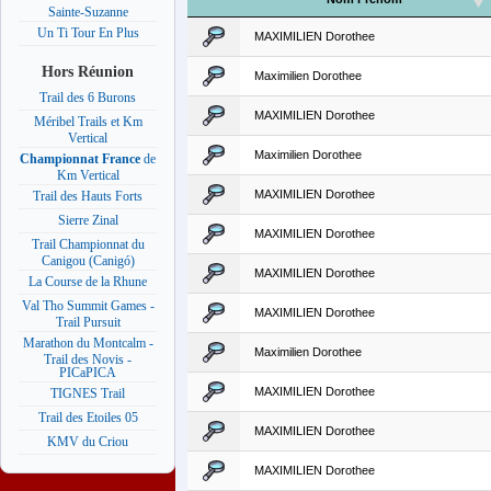
Sainte-Suzanne
Un Ti Tour En Plus
MAXIMILIEN Dorothee
Hors Réunion
Maximilien Dorothee
Trail des 6 Burons
MAXIMILIEN Dorothee
Méribel Trails et Km
Vertical
Maximilien Dorothee
Championnat France
de
Km Vertical
MAXIMILIEN Dorothee
Trail des Hauts Forts
Sierre Zinal
MAXIMILIEN Dorothee
Trail Championnat du
Canigou (Canigó)
MAXIMILIEN Dorothee
La Course de la Rhune
Val Tho Summit Games -
MAXIMILIEN Dorothee
Trail Pursuit
Marathon du Montcalm -
Maximilien Dorothee
Trail des Novis -
PICaPICA
MAXIMILIEN Dorothee
TIGNES Trail
Trail des Etoiles 05
MAXIMILIEN Dorothee
KMV du Criou
MAXIMILIEN Dorothee