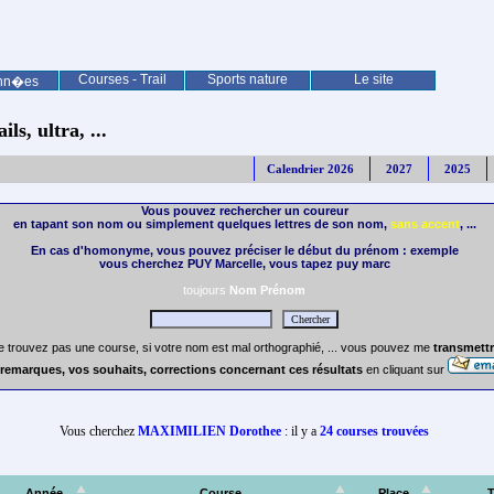
Courses - Trail
Sports nature
Le site
nn�es
ls, ultra, ...
Calendrier 2026
2027
2025
Vous pouvez rechercher un coureur
en tapant son nom ou simplement quelques lettres de son nom,
sans accent
, ...
En cas d'homonyme, vous pouvez préciser le début du prénom : exemple
vous cherchez PUY Marcelle, vous tapez puy marc
toujours
Nom Prénom
e trouvez pas une course, si votre nom est mal orthographié, ... vous pouvez me
transmettr
remarques, vos souhaits, corrections concernant ces résultats
en cliquant sur
Vous cherchez
MAXIMILIEN Dorothee
: il y a
24 courses trouvées
Année
Course
Place