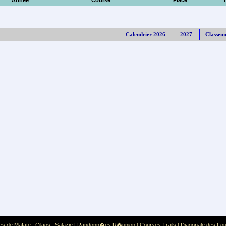
Année
Course
Place
Calendrier 2026
2027
Classem
es de Mafate
Cilaos
Salazie
Randonn�es R�union
Courses Trails
Diagonale des Fo
,
,
|
|
|