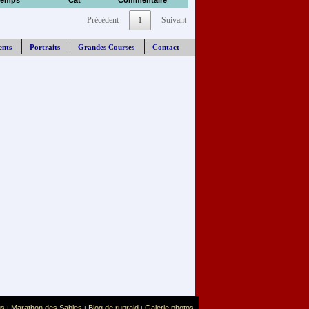
Temps
Cat
Commentaire
Précédent
1
Suivant
ents
Portraits
Grandes Courses
Contact
us
Marathon des Sables
Blog de runraid
Galerie photos
|
|
|