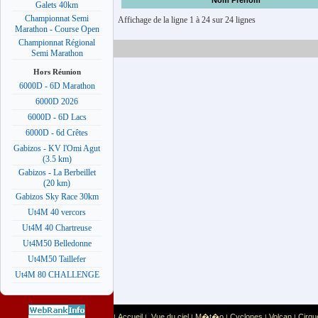
Nom Prénom
Galets 40km
Championnat Semi
Affichage de la ligne 1 à 24 sur 24 lignes
Marathon - Course Open
Championnat Régional
Semi Marathon
Hors Réunion
6000D - 6D Marathon
6000D 2026
6000D - 6D Lacs
6000D - 6d Crêtes
Gabizos - KV l'Omi Agut
(3.5 km)
Gabizos - La Berbeillet
(20 km)
Gabizos Sky Race 30km
Ut4M 40 vercors
Ut4M 40 Chartreuse
Ut4M50 Belledonne
Ut4M50 Taillefer
Ut4M 80 CHALLENGE
Accueil
Vue du ciel
M�t�o
Cyclones
Volcan
Cirqu
|
|
|
|
|
|