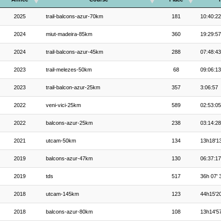
2025
trail-balcons-azur-70km
181
10:40:22
2024
miut-madeira-85km
360
19:29:57
2024
trail-balcons-azur-45km
288
07:48:43
2023
trail-melezes-50km
68
09:06:13
2023
trail-balcon-azur-25km
357
3:06:57
2022
veni-vici-25km
589
02:53:05
2022
balcons-azur-25km
238
03:14:28
2021
utcam-50km
134
13h18'1
2019
balcons-azur-47km
130
06:37:17
2019
tds
517
36h 07' 
2018
utcam-145km
123
44h15'2
2018
balcons-azur-80km
108
13h14'5