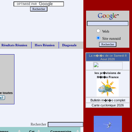
Web
Site runraid
Résultats Réunion
Hors Réunion
Diagonale
La m�t�o de ce
Samedi 8
Aout 2026
les pr�visions de
M�t�o France
e toutes
Bulletin m�t�o complet
Carte cyclonique 2026
Rechercher
Temps
Cat
Commentaire