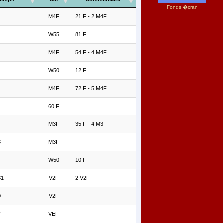
Fonds �cran
M4F
21 F - 2 M4F
W55
81 F
M4F
54 F - 4 M4F
W50
12 F
M4F
72 F - 5 M4F
60 F
M3F
35 F - 4 M3
3
M3F
W50
10 F
31
V2F
2 V2F
0
V2F
7
VEF