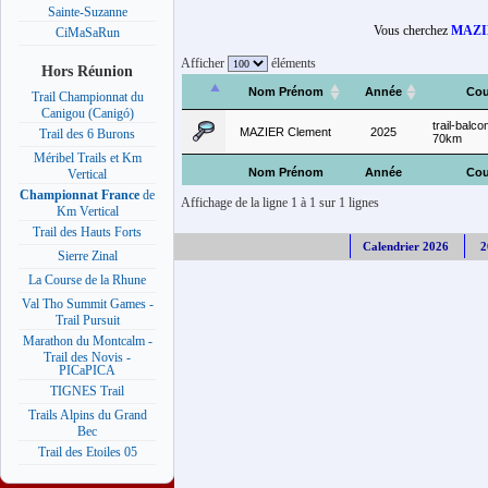
Sainte-Suzanne
Vous cherchez
MAZIE
CiMaSaRun
Afficher
éléments
Hors Réunion
Nom Prénom
Année
Cou
Trail Championnat du
Canigou (Canigó)
trail-balc
MAZIER Clement
2025
Trail des 6 Burons
70km
Méribel Trails et Km
Nom Prénom
Année
Cou
Vertical
Championnat France
de
Affichage de la ligne 1 à 1 sur 1 lignes
Km Vertical
Trail des Hauts Forts
Calendrier 2026
2
Sierre Zinal
La Course de la Rhune
Val Tho Summit Games -
Trail Pursuit
Marathon du Montcalm -
Trail des Novis -
PICaPICA
TIGNES Trail
Trails Alpins du Grand
Bec
Trail des Etoiles 05