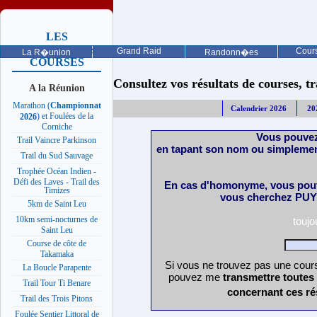
LES
PROCHAINES
Grand Raid
Cours
La R�union
Randonn�es
COURSES
Consultez vos résultats de courses, trai
A la Réunion
Marathon (
Championnat
Calendrier 2026
20
) et Foulées de la
2026
Corniche
Vous pouvez
Trail Vaincre Parkinson
en tapant son nom ou simplemen
Trail du Sud Sauvage
Trophée Océan Indien -
Défi des Laves - Trail des
En cas d'homonyme, vous pouv
Timizes
vous cherchez PUY 
5km de Saint Leu
10km semi-nocturnes de
touj
Saint Leu
Course de côte de
Takamaka
Si vous ne trouvez pas une cours
La Boucle Parapente
pouvez me
transmettre toutes
Trail Tour Ti Benare
concernant ces ré
Trail des Trois Pitons
Foulée Sentier Littoral de