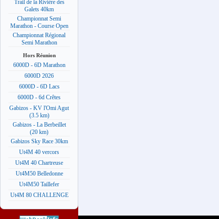
Trail de la Rivière des
Galets 40km
Championnat Semi
Marathon - Course Open
Championnat Régional
Semi Marathon
Hors Réunion
6000D - 6D Marathon
6000D 2026
6000D - 6D Lacs
6000D - 6d Crêtes
Gabizos - KV l'Omi Agut
(3.5 km)
Gabizos - La Berbeillet
(20 km)
Gabizos Sky Race 30km
Ut4M 40 vercors
Ut4M 40 Chartreuse
Ut4M50 Belledonne
Ut4M50 Taillefer
Ut4M 80 CHALLENGE