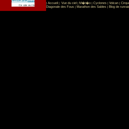
Accueil
Vue du ciel
M�t�o
Cyclones
Volcan
Cirqu
|
|
|
|
|
|
Sport
Sports extr�mes
Ce site est list� dans la cat�gorie
:
Diagonale des Fous
Marathon des Sables
Blog de runrai
|
|