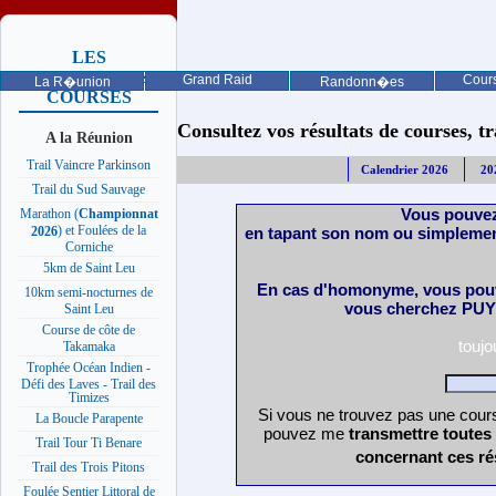
LES
PROCHAINES
Grand Raid
Cours
La R�union
Randonn�es
COURSES
Consultez vos résultats de courses, trai
A la Réunion
Trail Vaincre Parkinson
Calendrier 2026
20
Trail du Sud Sauvage
Vous pouvez
Marathon (
Championnat
) et Foulées de la
en tapant son nom ou simplemen
2026
Corniche
5km de Saint Leu
En cas d'homonyme, vous pouv
10km semi-nocturnes de
vous cherchez PUY 
Saint Leu
Course de côte de
touj
Takamaka
Trophée Océan Indien -
Défi des Laves - Trail des
Timizes
Si vous ne trouvez pas une cours
La Boucle Parapente
pouvez me
transmettre toutes
Trail Tour Ti Benare
concernant ces ré
Trail des Trois Pitons
Foulée Sentier Littoral de