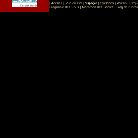
Accueil
Vue du ciel
M�t�o
Cyclones
Volcan
Cirqu
|
|
|
|
|
|
Sport
Sports extr�mes
Ce site est list� dans la cat�gorie
:
Diagonale des Fous
Marathon des Sables
Blog de runrai
|
|