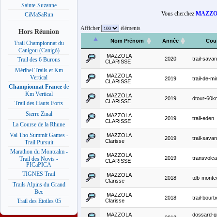
Sainte-Suzanne
Vous cherchez
MAZZOL
CiMaSaRun
Afficher
éléments
Hors Réunion
Nom Prénom
Année
Cou
Trail Championnat du
Canigou (Canigó)
MAZZOLA
2020
trail-sav
Trail des 6 Burons
CLARISSE
Méribel Trails et Km
MAZZOLA
Vertical
2019
trail-de-mi
CLARISSE
Championnat France
de
Km Vertical
MAZZOLA
2019
dtour-60k
CLARISSE
Trail des Hauts Forts
Sierre Zinal
MAZZOLA
2019
trail-eden
CLARISSE
La Course de la Rhune
Val Tho Summit Games -
MAZZOLA
2019
trail-sav
Clarisse
Trail Pursuit
Marathon du Montcalm -
MAZZOLA
2019
transvolc
Trail des Novis -
CLARISSE
PICaPICA
TIGNES Trail
MAZZOLA
2018
tdb-monte
Clarisse
Trails Alpins du Grand
Bec
MAZZOLA
2018
trail-bour
Clarisse
Trail des Etoiles 05
MAZZOLA
dossard-g