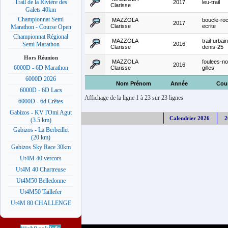
Trail de la Rivière des
2017
leu-trail
Clarisse
Galets 40km
Championnat Semi
MAZZOLA
boucle-ro
2017
Clarisse
ecrite
Marathon - Course Open
Championnat Régional
MAZZOLA
trail-urbain
2016
Semi Marathon
Clarisse
denis-25
Hors Réunion
MAZZOLA
foulees-no
2016
6000D - 6D Marathon
Clarisse
gilles
6000D 2026
Nom Prénom
Année
Cou
6000D - 6D Lacs
Affichage de la ligne 1 à 23 sur 23 lignes
6000D - 6d Crêtes
Gabizos - KV l'Omi Agut
Calendrier 2026
2
(3.5 km)
Gabizos - La Berbeillet
(20 km)
Gabizos Sky Race 30km
Ut4M 40 vercors
Ut4M 40 Chartreuse
Ut4M50 Belledonne
Ut4M50 Taillefer
Ut4M 80 CHALLENGE