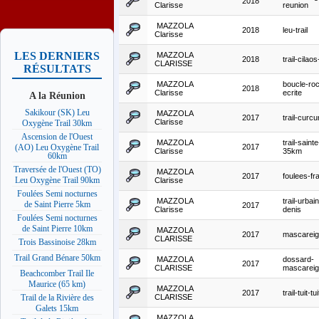
2018
Clarisse
reunion
MAZZOLA
2018
leu-trail
Clarisse
LES DERNIERS
MAZZOLA
2018
trail-cila
CLARISSE
RÉSULTATS
MAZZOLA
boucle-ro
2018
Clarisse
ecrite
A la Réunion
Sakikour (SK) Leu
MAZZOLA
2017
trail-curc
Clarisse
Oxygène Trail 30km
Ascension de l'Ouest
MAZZOLA
trail-saint
2017
(AO) Leu Oxygène Trail
Clarisse
35km
60km
Traversée de l'Ouest (TO)
MAZZOLA
2017
foulees-fr
Leu Oxygène Trail 90km
Clarisse
Foulées Semi nocturnes
MAZZOLA
trail-urbain
de Saint Pierre 5km
2017
Clarisse
denis
Foulées Semi nocturnes
de Saint Pierre 10km
MAZZOLA
2017
mascarei
CLARISSE
Trois Bassinoise 28km
Trail Grand Bénare 50km
MAZZOLA
dossard-
2017
CLARISSE
mascarei
Beachcomber Trail Ile
Maurice (65 km)
MAZZOLA
2017
trail-tuit-tui
CLARISSE
Trail de la Rivière des
Galets 15km
MAZZOLA