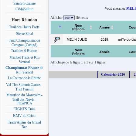
Sainte-Suzanne
Vous cherchez
MELI
CiMaSaRun
Afficher
éléments
Hors Réunion
Nom
Trail des Hauts Forts
Année
Cou
Prénom
Sierre Zinal
MELIN JULIE
2019
griffe-du-di
Trail Championnat du
Canigou (Canigó)
Nom
Trail des 6 Burons
Année
Cou
Prénom
Méribel Trails et Km
Vertical
Affichage de la ligne 1 à 1 sur 1 lignes
Championnat France
de
Km Vertical
Calendrier 2026
2
La Course de la Rhune
Val Tho Summit Games -
Trail Pursuit
Marathon du Montcalm -
Trail des Novis -
PICaPICA
TIGNES Trail
KMV du Criou
Trails Alpins du Grand
Bec