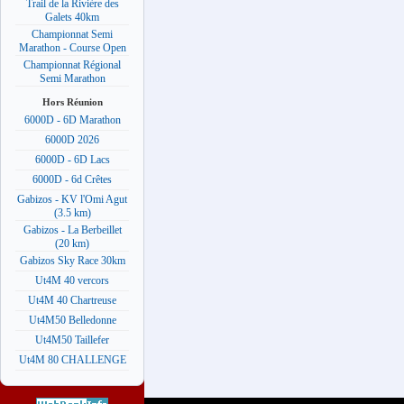
Trail de la Rivière des
Galets 40km
Championnat Semi
Marathon - Course Open
Championnat Régional
Semi Marathon
Hors Réunion
6000D - 6D Marathon
6000D 2026
6000D - 6D Lacs
6000D - 6d Crêtes
Gabizos - KV l'Omi Agut
(3.5 km)
Gabizos - La Berbeillet
(20 km)
Gabizos Sky Race 30km
Ut4M 40 vercors
Ut4M 40 Chartreuse
Ut4M50 Belledonne
Ut4M50 Taillefer
Ut4M 80 CHALLENGE