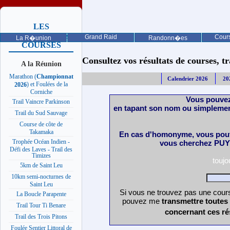
LES
PROCHAINES
Grand Raid
Cours
La R�union
Randonn�es
COURSES
Consultez vos résultats de courses, trai
A la Réunion
Marathon (
Championnat
Calendrier 2026
20
) et Foulées de la
2026
Corniche
Vous pouvez
Trail Vaincre Parkinson
en tapant son nom ou simplemen
Trail du Sud Sauvage
Course de côte de
Takamaka
En cas d'homonyme, vous pouv
Trophée Océan Indien -
vous cherchez PUY 
Défi des Laves - Trail des
Timizes
touj
5km de Saint Leu
10km semi-nocturnes de
Saint Leu
Si vous ne trouvez pas une cours
La Boucle Parapente
pouvez me
transmettre toutes
Trail Tour Ti Benare
concernant ces ré
Trail des Trois Pitons
Foulée Sentier Littoral de