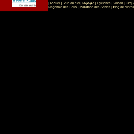
Accueil
Vue du ciel
M�t�o
Cyclones
Volcan
Cirqu
|
|
|
|
|
|
Sport
Sports extr�mes
Ce site est list� dans la cat�gorie
:
Diagonale des Fous
Marathon des Sables
Blog de runrai
|
|