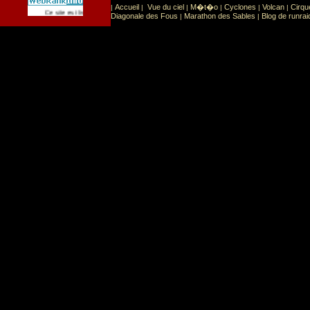
Accueil
Vue du ciel
M�t�o
Cyclones
Volcan
Cirqu
|
|
|
|
|
|
Sport
Sports extr�mes
Ce site est list� dans la cat�gorie
:
Diagonale des Fous
Marathon des Sables
Blog de runrai
|
|