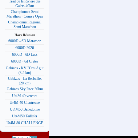
Trail de la Rivière des
Galets 40km
Championnat Semi
Marathon - Course Open
Championnat Régional
Semi Marathon
Hors Réunion
6000D - 6D Marathon
6000D 2026
6000D - 6D Lacs
6000D - 6d Crêtes
Gabizos - KV l'Omi Agut
(3.5 km)
Gabizos - La Berbeillet
(20 km)
Gabizos Sky Race 30km
Ut4M 40 vercors
Ut4M 40 Chartreuse
Ut4M50 Belledonne
Ut4M50 Taillefer
Ut4M 80 CHALLENGE