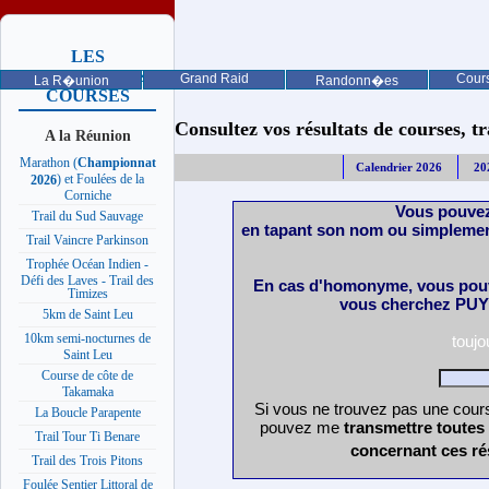
LES
PROCHAINES
Grand Raid
Cours
La R�union
Randonn�es
COURSES
Consultez vos résultats de courses, trai
A la Réunion
Marathon (
Championnat
Calendrier 2026
20
) et Foulées de la
2026
Corniche
Vous pouvez
Trail du Sud Sauvage
en tapant son nom ou simplemen
Trail Vaincre Parkinson
Trophée Océan Indien -
Défi des Laves - Trail des
En cas d'homonyme, vous pouv
Timizes
vous cherchez PUY 
5km de Saint Leu
10km semi-nocturnes de
touj
Saint Leu
Course de côte de
Takamaka
Si vous ne trouvez pas une cours
La Boucle Parapente
pouvez me
transmettre toutes
Trail Tour Ti Benare
concernant ces ré
Trail des Trois Pitons
Foulée Sentier Littoral de