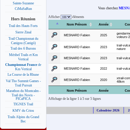
Sainte-Suzanne
Vous cherchez
MESNA
CiMaSaRun
Afficher
éléments
Hors Réunion
Nom Prénom
Année
Co
Trail des Hauts Forts
Sierre Zinal
gendarm
MESNARD Fabien
2025
voleurs-
Trail Championnat du
Canigou (Canigó)
trail-vulc
MESNARD Fabien
2023
Trail des 6 Burons
nature
Méribel Trails et Km
MESNARD Fabien
2023
trail-vul
Vertical
Championnat France
de
MESNARD Fabien
2022
trail-vul
Km Vertical
La Course de la Rhune
xtrail-cor
MESNARD Fabien
2020
Val Tho Summit Games -
48km
Trail Pursuit
Nom Prénom
Année
Co
Marathon du Montcalm -
Trail des Novis -
Affichage de la ligne 1 à 5 sur 5 lignes
PICaPICA
TIGNES Trail
Calendrier 2026
2
KMV du Criou
Trails Alpins du Grand
Bec