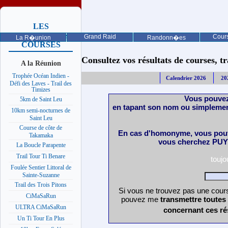
LES
PROCHAINES
Grand Raid
Cours
La R�union
Randonn�es
COURSES
Consultez vos résultats de courses, trai
A la Réunion
Trophée Océan Indien -
Calendrier 2026
20
Défi des Laves - Trail des
Timizes
Vous pouvez
5km de Saint Leu
en tapant son nom ou simplemen
10km semi-nocturnes de
Saint Leu
Course de côte de
En cas d'homonyme, vous pouv
Takamaka
vous cherchez PUY 
La Boucle Parapente
Trail Tour Ti Benare
touj
Foulée Sentier Littoral de
Sainte-Suzanne
Trail des Trois Pitons
Si vous ne trouvez pas une cours
CiMaSaRun
pouvez me
transmettre toutes
ULTRA CiMaSaRun
concernant ces ré
Un Ti Tour En Plus