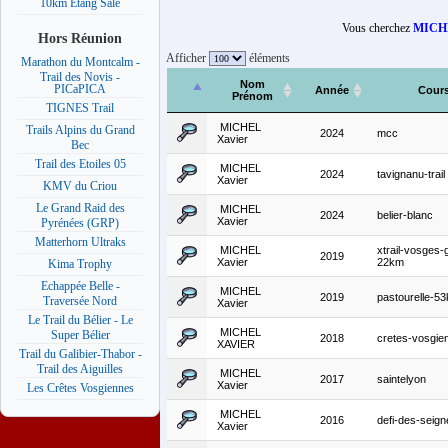
10km Etang Salé
Vous cherchez
MICHE
Hors Réunion
Afficher
éléments
Marathon du Montcalm -
Trail des Novis -
Nom
PICaPICA
Année
Cour
Prénom
TIGNES Trail
MICHEL
Trails Alpins du Grand
2024
mcc
Xavier
Bec
Trail des Etoiles 05
MICHEL
2024
tavignanu-trail
Xavier
KMV du Criou
Le Grand Raid des
MICHEL
2024
belier-blanc
Xavier
Pyrénées (GRP)
Matterhorn Ultraks
MICHEL
xtrail-vosges-
2019
Xavier
22km
Kima Trophy
Echappée Belle -
MICHEL
2019
pastourelle-5
Traversée Nord
Xavier
Le Trail du Bélier - Le
MICHEL
Super Bélier
2018
cretes-vosgie
XAVIER
Trail du Galibier-Thabor -
Trail des Aiguilles
MICHEL
2017
saintelyon
Xavier
Les Crêtes Vosgiennes
MICHEL
2016
defi-des-seign
Xavier