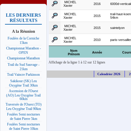
MICHEL
2016
6000d-vertical
Xavier
MICHEL
trail-haut-koe
LES DERNIERS
2015
Xavier
54km
RÉSULTATS
MICHEL
2015
saintelyon
Xavier
A la Réunion
MICHEL
Foulées de la Corniche
2010
paris-versaille
Xavier
15km
Championnat Marathon -
Nom
Année
Cour
OPEN
Prénom
Championnat Marathon
Affichage de la ligne 1 à 12 sur 12 lignes
Trail du Sud Sauvage -
21km
Calendrier 2026
2
Trail Vaincre Parkinson
Sakikour (SK) Leu
Oxygène Trail 30km
Ascension de l'Ouest
(AO) Leu Oxygène Trail
60km
Traversée de l'Ouest (TO)
Leu Oxygène Trail 90km
Foulées Semi nocturnes
de Saint Pierre 5km
Foulées Semi nocturnes
de Saint Pierre 10km