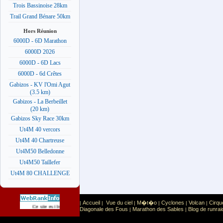
Trois Bassinoise 28km
Trail Grand Bénare 50km
Hors Réunion
6000D - 6D Marathon
6000D 2026
6000D - 6D Lacs
6000D - 6d Crêtes
Gabizos - KV l'Omi Agut
(3.5 km)
Gabizos - La Berbeillet
(20 km)
Gabizos Sky Race 30km
Ut4M 40 vercors
Ut4M 40 Chartreuse
Ut4M50 Belledonne
Ut4M50 Taillefer
Ut4M 80 CHALLENGE
Accueil
Vue du ciel
M�t�o
Cyclones
Volcan
Cirqu
|
|
|
|
|
|
Sport
Sports extr�mes
Ce site est list� dans la cat�gorie
:
Diagonale des Fous
Marathon des Sables
Blog de runrai
|
|