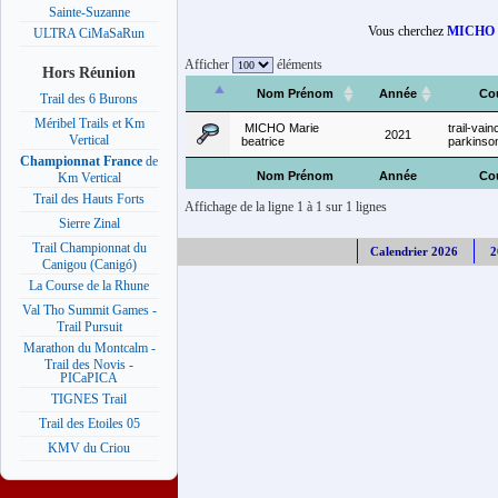
Sainte-Suzanne
Vous cherchez
MICHO M
ULTRA CiMaSaRun
Afficher
éléments
Hors Réunion
Nom Prénom
Année
Co
Trail des 6 Burons
Méribel Trails et Km
MICHO Marie
trail-vain
2021
Vertical
beatrice
parkinso
Championnat France
de
Nom Prénom
Année
Co
Km Vertical
Trail des Hauts Forts
Affichage de la ligne 1 à 1 sur 1 lignes
Sierre Zinal
Trail Championnat du
Calendrier 2026
2
Canigou (Canigó)
La Course de la Rhune
Val Tho Summit Games -
Trail Pursuit
Marathon du Montcalm -
Trail des Novis -
PICaPICA
TIGNES Trail
Trail des Etoiles 05
KMV du Criou