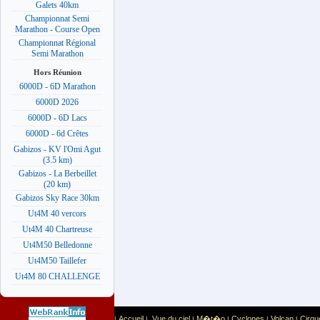
Galets 40km
Championnat Semi
Marathon - Course Open
Championnat Régional
Semi Marathon
Hors Réunion
6000D - 6D Marathon
6000D 2026
6000D - 6D Lacs
6000D - 6d Crêtes
Gabizos - KV l'Omi Agut
(3.5 km)
Gabizos - La Berbeillet
(20 km)
Gabizos Sky Race 30km
Ut4M 40 vercors
Ut4M 40 Chartreuse
Ut4M50 Belledonne
Ut4M50 Taillefer
Ut4M 80 CHALLENGE
Accueil
Vue du ciel
M�t�o
Cyclones
Volcan
Cirqu
|
|
|
|
|
|