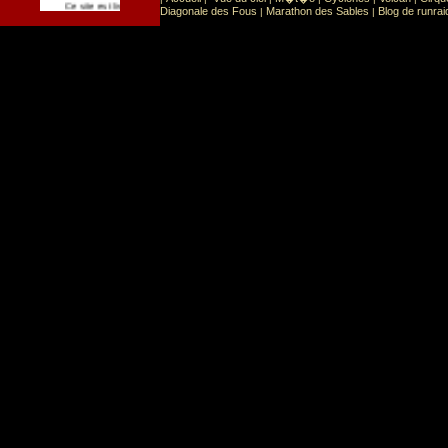
Sport
Sports extr�mes
Ce site est list� dans la cat�gorie
:
Diagonale des Fous
Marathon des Sables
Blog de runrai
|
|