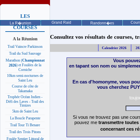
LES
PROCHAINES
Grand Raid
Cours
La R�union
Randonn�es
COURSES
Consultez vos résultats de courses, trai
A la Réunion
Trail Vaincre Parkinson
Calendrier 2026
20
Trail du Sud Sauvage
Vous pouvez
Marathon (
Championnat
) et Foulées de la
en tapant son nom ou simplemen
2026
Corniche
10km semi-nocturnes de
Saint Leu
En cas d'homonyme, vous pouv
Course de côte de
vous cherchez PUY 
Takamaka
Trophée Océan Indien -
touj
Défi des Laves - Trail des
Timizes
5km de Saint Leu
Si vous ne trouvez pas une cours
La Boucle Parapente
pouvez me
transmettre toutes
Trail Tour Ti Benare
concernant ces ré
Trail des Trois Pitons
Foulée Sentier Littoral de