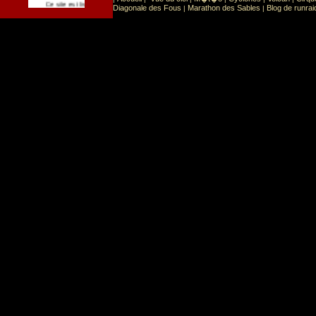
Sport
Sports extr�mes
Ce site est list� dans la cat�gorie
:
Diagonale des Fous
Marathon des Sables
Blog de runrai
|
|