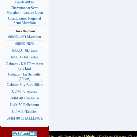
Galets 40km
Championnat Semi
Marathon - Course Open
Championnat Régional
Semi Marathon
Hors Réunion
6000D - 6D Marathon
6000D 2026
6000D - 6D Lacs
6000D - 6d Crêtes
Gabizos - KV l'Omi Agut
(3.5 km)
Gabizos - La Berbeillet
(20 km)
Gabizos Sky Race 30km
Ut4M 40 vercors
Ut4M 40 Chartreuse
Ut4M50 Belledonne
Ut4M50 Taillefer
Ut4M 80 CHALLENGE
Accueil
Vue du ciel
M�t�o
Cyclones
Volcan
Cirqu
|
|
|
|
|
|