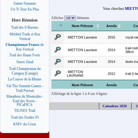
Sainte-Suzanne
Vous cherchez
MIETTO
Un Ti Tour En Plus
Afficher
éléments
Hors Réunion
Nom Prénom
Année
Co
Trail des 6 Burons
Méribel Trails et Km
MIETTON Lauriane
2015
royal-ra
Vertical
Championnat France
de
trail-rod
Km Vertical
MIETTON Lauriane
2014
38km
Trail des Hauts Forts
MIETTON Lauriane
2014
dodo-tra
Sierre Zinal
Trail Championnat du
MIETTON
Canigou (Canigó)
2012
trail-2-l
LAURIANE
La Course de la Rhune
Nom Prénom
Année
Co
Val Tho Summit Games -
Trail Pursuit
Affichage de la ligne 1 à 4 sur 4 lignes
Marathon du Montcalm -
Trail des Novis -
PICaPICA
Calendrier 2026
2
TIGNES Trail
Trail des Etoiles 05
KMV du Criou