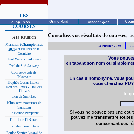
LES
PROCHAINES
Grand Raid
Cours
La R�union
Randonn�es
COURSES
Consultez vos résultats de courses, trai
A la Réunion
Marathon (
Championnat
Calendrier 2026
20
) et Foulées de la
2026
Corniche
Vous pouvez
Trail Vaincre Parkinson
en tapant son nom ou simplemen
Trail du Sud Sauvage
Course de côte de
Takamaka
En cas d'homonyme, vous pouv
Trophée Océan Indien -
vous cherchez PUY 
Défi des Laves - Trail des
Timizes
touj
5km de Saint Leu
10km semi-nocturnes de
Saint Leu
Si vous ne trouvez pas une cours
La Boucle Parapente
pouvez me
transmettre toutes
Trail Tour Ti Benare
concernant ces ré
Trail des Trois Pitons
Foulée Sentier Littoral de