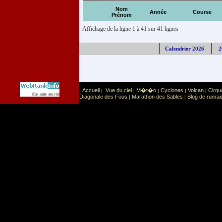
Nom
Année
Course
Prénom
Affichage de la ligne 1 à 41 sur 41 lignes
Calendrier 2026
2
Accueil
Vue du ciel
M�t�o
Cyclones
Volcan
Cirqu
|
|
|
|
|
|
Sport
Sports extr�mes
Ce site est list� dans la cat�gorie
:
Diagonale des Fous
Marathon des Sables
Blog de runrai
|
|