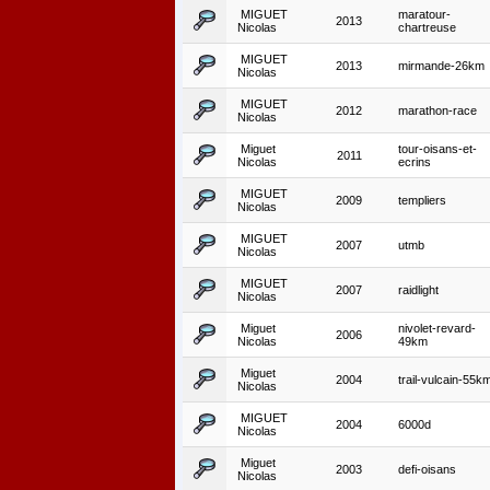
MIGUET
maratour-
2013
Nicolas
chartreuse
MIGUET
2013
mirmande-26km
Nicolas
MIGUET
2012
marathon-race
Nicolas
Miguet
tour-oisans-et-
2011
Nicolas
ecrins
MIGUET
2009
templiers
Nicolas
MIGUET
2007
utmb
Nicolas
MIGUET
2007
raidlight
Nicolas
Miguet
nivolet-revard-
2006
Nicolas
49km
Miguet
2004
trail-vulcain-55k
Nicolas
MIGUET
2004
6000d
Nicolas
Miguet
2003
defi-oisans
Nicolas