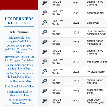
MIGUET
champ-france-
2023
Nicolas
trail-long
MIGUET
2022
endurance-trail
Nicolas
LES DERNIERS
MIGUET
RÉSULTATS
2021
saintelyon
Nicolas
MIGUET
ultra-tour-motte-
A la Réunion
2019
Nicolas
chalancon-42km
Sakikour (SK) Leu
MIGUET
champ-france-
Oxygène Trail 30km
2019
Nicolas
montagne-h
Ascension de l'Ouest
(AO) Leu Oxygène Trail
MIGUET
champ-france-
2019
60km
Nicolas
trail-long
Traversée de l'Ouest (TO)
Leu Oxygène Trail 90km
MIGUET
2019
trail-drome-23km
Nicolas
Foulées Semi nocturnes
de Saint Pierre 5km
MIGUET
2018
kv-grand-serre
Foulées Semi nocturnes
Nicolas
de Saint Pierre 10km
MIGUET
champ-france-
Trois Bassinoise 28km
2018
Nicolas
trail-long
Trail Grand Bénare 50km
MIGUET
ardechois-trail-
2017
Beachcomber Trail Ile
Nicolas
36km
Maurice (65 km)
MIGUET
chartreuse-
Trail de la Rivière des
2017
Nicolas
festival-skytrail
Galets 15km