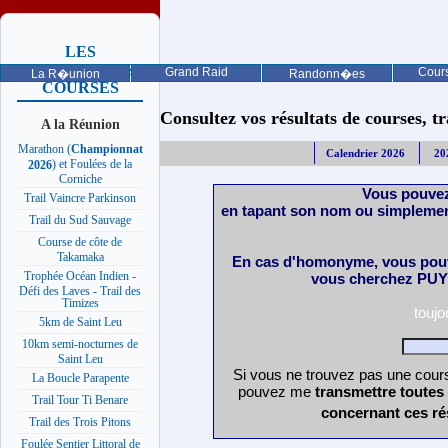
LES
PROCHAINES
Grand Raid
Cours
La R�union
Randonn�es
COURSES
Consultez vos résultats de courses, trai
A la Réunion
Marathon (
Championnat
Calendrier 2026
20
) et Foulées de la
2026
Corniche
Vous pouvez
Trail Vaincre Parkinson
en tapant son nom ou simplemen
Trail du Sud Sauvage
Course de côte de
Takamaka
En cas d'homonyme, vous pouv
Trophée Océan Indien -
vous cherchez PUY 
Défi des Laves - Trail des
Timizes
touj
5km de Saint Leu
10km semi-nocturnes de
Saint Leu
Si vous ne trouvez pas une cours
La Boucle Parapente
pouvez me
transmettre toutes
Trail Tour Ti Benare
concernant ces ré
Trail des Trois Pitons
Foulée Sentier Littoral de