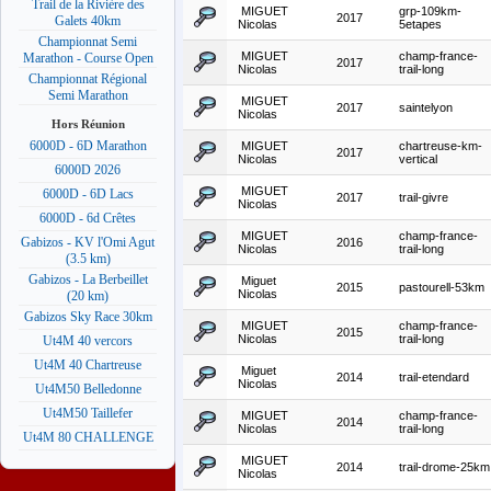
Trail de la Rivière des
MIGUET
grp-109km-
2017
Galets 40km
Nicolas
5etapes
Championnat Semi
MIGUET
champ-france-
Marathon - Course Open
2017
Nicolas
trail-long
Championnat Régional
Semi Marathon
MIGUET
2017
saintelyon
Nicolas
Hors Réunion
6000D - 6D Marathon
MIGUET
chartreuse-km-
2017
Nicolas
vertical
6000D 2026
MIGUET
6000D - 6D Lacs
2017
trail-givre
Nicolas
6000D - 6d Crêtes
MIGUET
champ-france-
Gabizos - KV l'Omi Agut
2016
Nicolas
trail-long
(3.5 km)
Gabizos - La Berbeillet
Miguet
2015
pastourell-53km
Nicolas
(20 km)
Gabizos Sky Race 30km
MIGUET
champ-france-
2015
Nicolas
trail-long
Ut4M 40 vercors
Ut4M 40 Chartreuse
Miguet
2014
trail-etendard
Nicolas
Ut4M50 Belledonne
Ut4M50 Taillefer
MIGUET
champ-france-
2014
Nicolas
trail-long
Ut4M 80 CHALLENGE
MIGUET
2014
trail-drome-25km
Nicolas