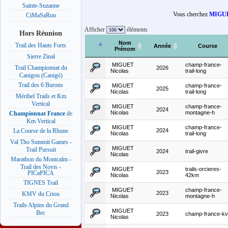
Sainte-Suzanne
Vous cherchez
MIGUE
CiMaSaRun
Afficher
éléments
Hors Réunion
Nom
Trail des Hauts Forts
Année
Course
Prénom
Sierre Zinal
MIGUET
champ-france-
Trail Championnat du
2026
Nicolas
trail-long
Canigou (Canigó)
Trail des 6 Burons
MIGUET
champ-france-
2025
Nicolas
trail-long
Méribel Trails et Km
Vertical
MIGUET
champ-france-
2024
Nicolas
montagne-h
Championnat France
de
Km Vertical
MIGUET
champ-france-
2024
La Course de la Rhune
Nicolas
trail-long
Val Tho Summit Games -
MIGUET
Trail Pursuit
2024
trail-givre
Nicolas
Marathon du Montcalm -
Trail des Novis -
MIGUET
trails-orcieres-
2023
PICaPICA
Nicolas
42km
TIGNES Trail
MIGUET
champ-france-
2023
KMV du Criou
Nicolas
montagne-h
Trails Alpins du Grand
MIGUET
Bec
2023
champ-france-kv
Nicolas