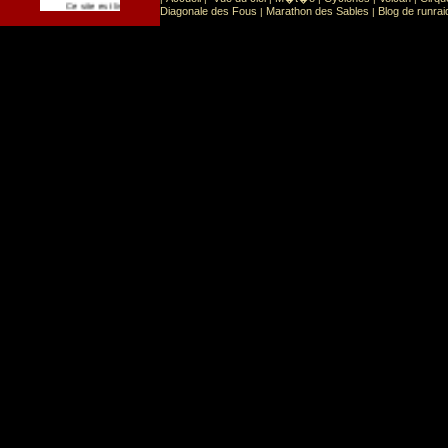
Sport
Sports extr�mes
Ce site est list� dans la cat�gorie
:
Diagonale des Fous
Marathon des Sables
Blog de runrai
|
|