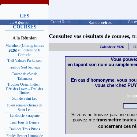
LES
PROCHAINES
Grand Raid
Cours
La R�union
Randonn�es
COURSES
Consultez vos résultats de courses, trai
A la Réunion
Marathon (
Championnat
Calendrier 2026
20
) et Foulées de la
2026
Corniche
Vous pouvez
Trail Vaincre Parkinson
en tapant son nom ou simplemen
Trail du Sud Sauvage
Course de côte de
Takamaka
En cas d'homonyme, vous pouv
Trophée Océan Indien -
vous cherchez PUY 
Défi des Laves - Trail des
Timizes
touj
5km de Saint Leu
10km semi-nocturnes de
Saint Leu
Si vous ne trouvez pas une cours
La Boucle Parapente
pouvez me
transmettre toutes
Trail Tour Ti Benare
concernant ces ré
Trail des Trois Pitons
Foulée Sentier Littoral de