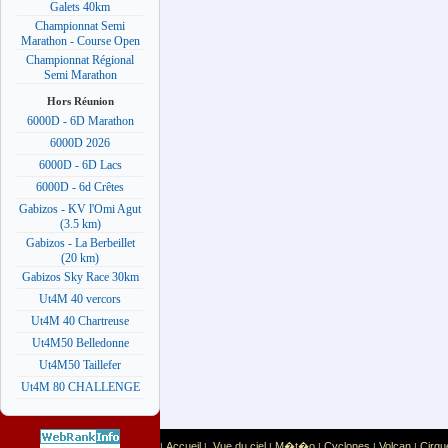
Galets 40km
Championnat Semi
Marathon - Course Open
Championnat Régional
Semi Marathon
Hors Réunion
6000D - 6D Marathon
6000D 2026
6000D - 6D Lacs
6000D - 6d Crêtes
Gabizos - KV l'Omi Agut
(3.5 km)
Gabizos - La Berbeillet
(20 km)
Gabizos Sky Race 30km
Ut4M 40 vercors
Ut4M 40 Chartreuse
Ut4M50 Belledonne
Ut4M50 Taillefer
Ut4M 80 CHALLENGE
Accueil
Vue du ciel
M�t�o
Cyclones
Volcan
Cirqu
|
|
|
|
|
|