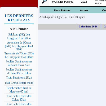
ascension
MONNET Paulette
2012
vence
Nom Prénom
Année
Co
LES DERNIERS
Affichage de la ligne 1 à 10 sur 10 lignes
RÉSULTATS
Calendrier 2026
2
A la Réunion
Sakikour (SK) Leu
Oxygène Trail 30km
Ascension de l'Ouest
(AO) Leu Oxygène Trail
60km
Traversée de l'Ouest (TO)
Leu Oxygène Trail 90km
Foulées Semi nocturnes
de Saint Pierre 5km
Foulées Semi nocturnes
de Saint Pierre 10km
Trois Bassinoise 28km
Trail Grand Bénare 50km
Beachcomber Trail Ile
Maurice (65 km)
Trail de la Rivière des
Galets 15km
Trail de la Rivière des