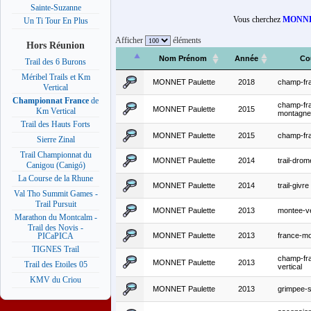
Sainte-Suzanne
Vous cherchez
MONNET
Un Ti Tour En Plus
Afficher
éléments
Hors Réunion
Nom Prénom
Année
Co
Trail des 6 Burons
Méribel Trails et Km
MONNET Paulette
2018
champ-fr
Vertical
Championnat France
de
champ-fr
MONNET Paulette
2015
Km Vertical
montagne
Trail des Hauts Forts
MONNET Paulette
2015
champ-fr
Sierre Zinal
Trail Championnat du
MONNET Paulette
2014
trail-dro
Canigou (Canigó)
La Course de la Rhune
MONNET Paulette
2014
trail-givre
Val Tho Summit Games -
Trail Pursuit
MONNET Paulette
2013
montee-v
Marathon du Montcalm -
Trail des Novis -
MONNET Paulette
2013
france-mo
PICaPICA
TIGNES Trail
champ-fr
MONNET Paulette
2013
Trail des Etoiles 05
vertical
KMV du Criou
MONNET Paulette
2013
grimpee-