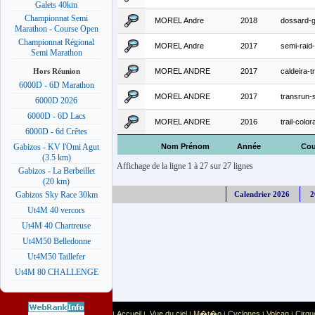
Galets 40km
Championnat Semi
MOREL Andre
2018
dossard-g
Marathon - Course Open
Championnat Régional
MOREL Andre
2017
semi-raid
Semi Marathon
MOREL ANDRE
2017
caldeira-tr
Hors Réunion
6000D - 6D Marathon
MOREL ANDRE
2017
transrun-
6000D 2026
6000D - 6D Lacs
MOREL ANDRE
2016
trail-colo
6000D - 6d Crêtes
Nom Prénom
Année
Cou
Gabizos - KV l'Omi Agut
(3.5 km)
Affichage de la ligne 1 à 27 sur 27 lignes
Gabizos - La Berbeillet
(20 km)
Calendrier 2026
2
Gabizos Sky Race 30km
Ut4M 40 vercors
Ut4M 40 Chartreuse
Ut4M50 Belledonne
Ut4M50 Taillefer
Ut4M 80 CHALLENGE
Accueil
Vue du ciel
M�t�o
Cyclones
Volcan
Cirqu
|
|
|
|
|
|