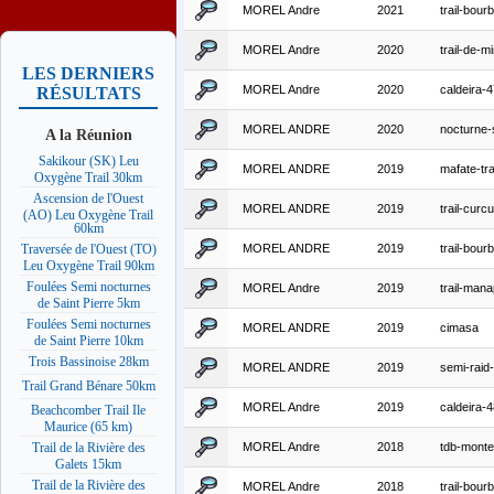
MOREL Andre
2021
trail-bour
MOREL Andre
2020
trail-de-mi
LES DERNIERS
MOREL Andre
2020
caldeira-
RÉSULTATS
MOREL ANDRE
2020
nocturne-
A la Réunion
Sakikour (SK) Leu
MOREL ANDRE
2019
mafate-tra
Oxygène Trail 30km
Ascension de l'Ouest
MOREL ANDRE
2019
trail-cur
(AO) Leu Oxygène Trail
60km
MOREL ANDRE
2019
trail-bour
Traversée de l'Ouest (TO)
Leu Oxygène Trail 90km
Foulées Semi nocturnes
MOREL Andre
2019
trail-man
de Saint Pierre 5km
Foulées Semi nocturnes
MOREL ANDRE
2019
cimasa
de Saint Pierre 10km
Trois Bassinoise 28km
MOREL ANDRE
2019
semi-raid
Trail Grand Bénare 50km
MOREL Andre
2019
caldeira-
Beachcomber Trail Ile
Maurice (65 km)
MOREL Andre
2018
tdb-mont
Trail de la Rivière des
Galets 15km
Trail de la Rivière des
MOREL Andre
2018
trail-bour