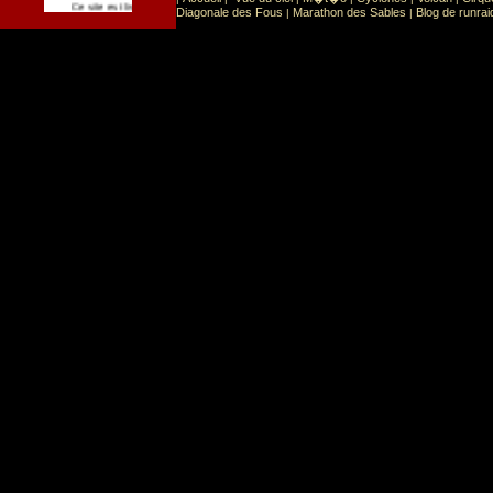
Sport
Sports extr�mes
Ce site est list� dans la cat�gorie
:
Diagonale des Fous
Marathon des Sables
Blog de runrai
|
|