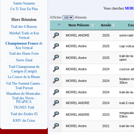
Sainte-Suzanne
Vous cherchez
MORE
Un Ti Tour En Plus
Afficher
éléments
Hors Réunion
Nom Prénom
Année
Cou
Trail des 6 Burons
Méribel Trails et Km
MOREL ANDRE
2025
semi-raid
Vertical
Championnat France
de
MOREL Andre
2025
cap-volca
Km Vertical
Trail des Hauts Forts
trail-de-la
MOREL Andre
2025
open
Sierre Zinal
Trail Championnat du
MOREL Andre
2024
course-ail
Canigou (Canigó)
La Course de la Rhune
foulees-m
MOREL Andre
2024
30km
Val Tho Summit Games -
Trail Pursuit
MOREL Andre
2024
trail-de-la
Marathon du Montcalm -
Trail des Novis -
PICaPICA
MOREL ANDRE
2024
trail-2-riv
TIGNES Trail
megasala
Trail des Etoiles 05
MOREL ANDRE
2023
53km
KMV du Criou
MOREL Andre
2021
trail-de-mi