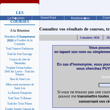
LES
PROCHAINES
Grand Raid
Cours
La R�union
Randonn�es
COURSES
Consultez vos résultats de courses, trai
A la Réunion
Marathon (
Championnat
Calendrier 2026
20
) et Foulées de la
2026
Corniche
Vous pouvez
Trail Vaincre Parkinson
en tapant son nom ou simplemen
Trail du Sud Sauvage
Course de côte de
Takamaka
En cas d'homonyme, vous pouv
Trophée Océan Indien -
vous cherchez PUY 
Défi des Laves - Trail des
Timizes
touj
5km de Saint Leu
10km semi-nocturnes de
Saint Leu
Si vous ne trouvez pas une cours
La Boucle Parapente
pouvez me
transmettre toutes
Trail Tour Ti Benare
concernant ces ré
Trail des Trois Pitons
Foulée Sentier Littoral de