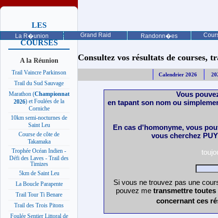
LES
PROCHAINES
Grand Raid
Cours
La R�union
Randonn�es
COURSES
Consultez vos résultats de courses, trai
A la Réunion
Trail Vaincre Parkinson
Calendrier 2026
20
Trail du Sud Sauvage
Vous pouvez
Marathon (
Championnat
) et Foulées de la
en tapant son nom ou simplemen
2026
Corniche
10km semi-nocturnes de
Saint Leu
En cas d'homonyme, vous pouv
Course de côte de
vous cherchez PUY 
Takamaka
Trophée Océan Indien -
touj
Défi des Laves - Trail des
Timizes
5km de Saint Leu
Si vous ne trouvez pas une cours
La Boucle Parapente
pouvez me
transmettre toutes
Trail Tour Ti Benare
concernant ces ré
Trail des Trois Pitons
Foulée Sentier Littoral de