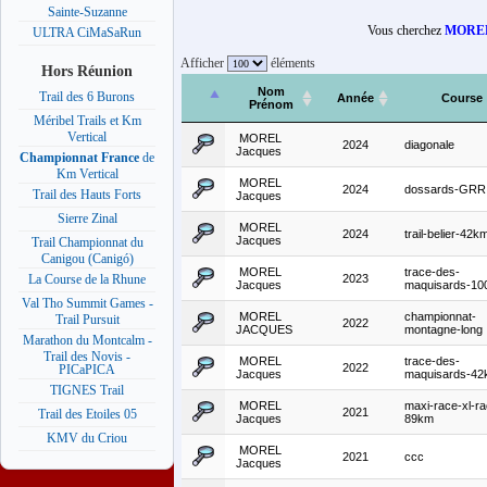
Sainte-Suzanne
Vous cherchez
MOREL
ULTRA CiMaSaRun
Afficher
éléments
Hors Réunion
Nom
Trail des 6 Burons
Année
Course
Prénom
Méribel Trails et Km
Vertical
MOREL
2024
diagonale
Jacques
Championnat France
de
Km Vertical
MOREL
2024
dossards-GRR
Trail des Hauts Forts
Jacques
Sierre Zinal
MOREL
2024
trail-belier-42k
Jacques
Trail Championnat du
Canigou (Canigó)
MOREL
trace-des-
2023
La Course de la Rhune
Jacques
maquisards-1
Val Tho Summit Games -
MOREL
championnat-
Trail Pursuit
2022
JACQUES
montagne-long
Marathon du Montcalm -
Trail des Novis -
MOREL
trace-des-
2022
PICaPICA
Jacques
maquisards-4
TIGNES Trail
MOREL
maxi-race-xl-ra
2021
Trail des Etoiles 05
Jacques
89km
KMV du Criou
MOREL
2021
ccc
Jacques