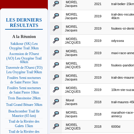
MOREL
2021
trail-belier-15k
Jacques
MOREL
trail-des-recule
2019
Jacques
46km
LES DERNIERS
RÉSULTATS
MOREL
2019
foulees-st-deni
Jacques
A la Réunion
MOREL
2019
odyssea
JACQUES
Sakikour (SK) Leu
Oxygène Trail 30km
MOREL
2019
maxi-race-ann
Ascension de l'Ouest
Jacques
(AO) Leu Oxygène Trail
60km
MOREL
2019
foulees-pandio
JACQUES
Traversée de l'Ouest (TO)
Leu Oxygène Trail 90km
MOREL
2019
trail-des-maure
Foulées Semi nocturnes
Jacques
de Saint Pierre 5km
Foulées Semi nocturnes
MOREL
2019
10km-ste-suza
JACQUES
de Saint Pierre 10km
Trois Bassinoise 28km
Morel
2018
trail-maures-4
Jacques
Trail Grand Bénare 50km
Beachcomber Trail Ile
MOREL
marathon-race-
2018
Maurice (65 km)
Jacques
annecy
Trail de la Rivière des
MOREL
Galets 15km
2018
6000d
JACQUES
Trail de la Rivière des