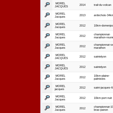
MOREL
2014
trail-du-volcan
JACQUES
MOREL
2013
ardechois-34k
Jacques
MOREL
2012
10km-domenjo
Jacques
MOREL
championnat-
2012
Jacques
marathon-reuni
MOREL
championnat-s
2012
Jacques
marathon
MOREL
2012
saintelyon
JACQUES
MOREL
2012
saintelyon
JACQUES
MOREL
10km-plaine-
2012
Jacques
palmistes
MOREL
2012
saint-jacques-
jacques
MOREL
2012
10km-port-nuit
Jacques
MOREL
championnat-1
2012
Jacques
bras-panon