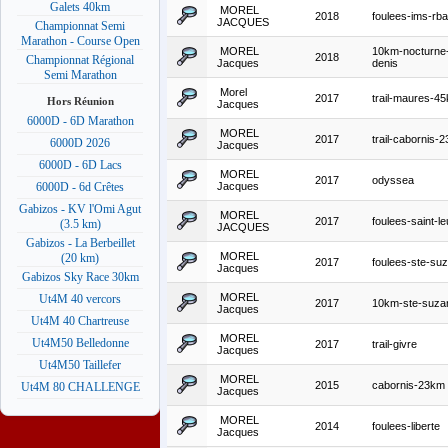
Galets 40km
MOREL
2018
foulees-ims-rba
JACQUES
Championnat Semi
Marathon - Course Open
MOREL
10km-nocturne-
2018
Championnat Régional
Jacques
denis
Semi Marathon
Morel
2017
trail-maures-4
Hors Réunion
Jacques
6000D - 6D Marathon
MOREL
2017
trail-cabornis-
6000D 2026
Jacques
6000D - 6D Lacs
MOREL
2017
odyssea
Jacques
6000D - 6d Crêtes
Gabizos - KV l'Omi Agut
MOREL
2017
foulees-saint-le
(3.5 km)
JACQUES
Gabizos - La Berbeillet
MOREL
(20 km)
2017
foulees-ste-su
Jacques
Gabizos Sky Race 30km
MOREL
Ut4M 40 vercors
2017
10km-ste-suza
Jacques
Ut4M 40 Chartreuse
MOREL
Ut4M50 Belledonne
2017
trail-givre
Jacques
Ut4M50 Taillefer
MOREL
2015
cabornis-23km
Ut4M 80 CHALLENGE
Jacques
MOREL
2014
foulees-liberte
Jacques