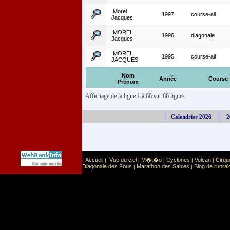
Morel
1997
course-ail
Jacques
MOREL
1996
diagonale
Jacques
MOREL
1995
course-ail
JACQUES
Nom
Année
Course
Prénom
Affichage de la ligne 1 à 66 sur 66 lignes
Calendrier 2026
2
Accueil
Vue du ciel
M�t�o
Cyclones
Volcan
Cirqu
|
|
|
|
|
|
Sport
Sports extr�mes
Ce site est list� dans la cat�gorie
:
Diagonale des Fous
Marathon des Sables
Blog de runrai
|
|