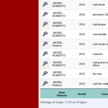
MOREL
2016
trail-minuit
ROBERTO
MOREL
2016
geranium-1
ROBERTO
MOREL
2016
trail-tangue
ROBERTO
MOREL
2015
transdimitile
ROBERTO
MOREL
2015
trail-urbain-s
Roberto
MOREL
2015
makoise
ROBERTO
MOREL
trail-grand-o
2015
ROBERTO
60km
MOREL
2015
leu-trail
ROBERTO
MOREL
2015
trail-des-ang
Roberto
Nom
Année
Cour
Prénom
Affichage de la ligne 1 à 39 sur 39 lignes