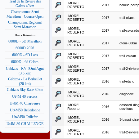
Trail de la Rivière des
MOREL
2017
boucle-para
Galets 40km
ROBERTO
Championnat Semi
MOREL
Marathon - Course Open
2017
trail-cilaos
ROBERTO
Championnat Régional
Semi Marathon
MOREL
2017
trail-colorado
ROBERTO
Hors Réunion
6000D - 6D Marathon
MOREL
2017
dtour-60km
ROBERTO
6000D 2026
MOREL
6000D - 6D Lacs
2017
trail-volcan
ROBERTO
6000D - 6d Crêtes
MOREL
Gabizos - KV l'Omi Agut
2017
trail-2-riviere
ROBERTO
(3.5 km)
Gabizos - La Berbeillet
MOREL
2016
trail-etang
ROBERTO
(20 km)
Gabizos Sky Race 30km
MOREL
2016
diagonale
ROBERTO
Ut4M 40 vercors
Ut4M 40 Chartreuse
MOREL
dossard-diag
2016
Roberto
des-fous
Ut4M50 Belledonne
Ut4M50 Taillefer
MOREL
2016
3-bassinoise
ROBERTO
Ut4M 80 CHALLENGE
MOREL
2016
trail-2-riviere
ROBERTO