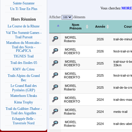
Sainte-Suzanne
Vous cherchez
MOREL
Un Ti Tour En Plus
Afficher
éléments
Hors Réunion
Nom
La Course de la Rhune
Année
Cour
Prénom
Val Tho Summit Games -
Trail Pursuit
MOREL
2026
trail-de-minui
Roberto
Marathon du Montcalm -
Trail des Novis -
MOREL
PICaPICA
2026
festi-trail-st-
ROBERTO
TIGNES Trail
MOREL
trail-tour-ti-
Trail des Etoiles 05
2025
ROBERTO
33km
KMV du Criou
MOREL
2025
festi-trail-st-
Trails Alpins du Grand
ROBERTO
Bec
Le Grand Raid des
MOREL
2025
trail-de-la-c
Roberto
Pyrénées (GRP)
Matterhorn Ultraks
MOREL
2024
trail-des-ma
ROBERTO
Kima Trophy
Trail du Galibier-Thabor -
MOREL
2024
metis-trail
Trail des Aiguilles
Roberto
Echappée Belle -
MOREL
Traversée Nord
2024
trail-des-abei
Roberto