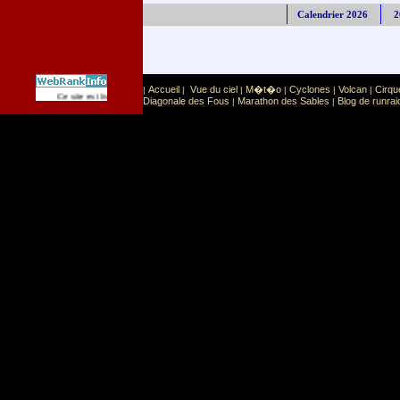
Calendrier 2026
2
Accueil
Vue du ciel
M�t�o
Cyclones
Volcan
Cirqu
|
|
|
|
|
|
Sport
Sports extr�mes
Ce site est list� dans la cat�gorie
:
Diagonale des Fous
Marathon des Sables
Blog de runrai
|
|