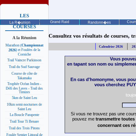
LES
PROCHAINES
Grand Raid
Cours
La R�union
Randonn�es
COURSES
Consultez vos résultats de courses, trai
A la Réunion
Marathon (
Championnat
Calendrier 2026
20
) et Foulées de la
2026
Corniche
Vous pouvez
Trail Vaincre Parkinson
en tapant son nom ou simplemen
Trail du Sud Sauvage
Course de côte de
Takamaka
En cas d'homonyme, vous pouv
Trophée Océan Indien -
vous cherchez PUY 
Défi des Laves - Trail des
Timizes
touj
5km de Saint Leu
10km semi-nocturnes de
Saint Leu
Si vous ne trouvez pas une cours
La Boucle Parapente
pouvez me
transmettre toutes
Trail Tour Ti Benare
concernant ces ré
Trail des Trois Pitons
Foulée Sentier Littoral de