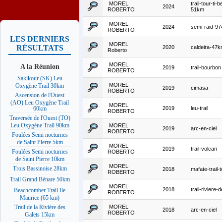
MOREL
trail-tour-ti-
2024
ROBERTO
51km
MOREL
2024
semi-raid-97
ROBERTO
LES DERNIERS
MOREL
RÉSULTATS
2020
caldeira-47
Roberto
MOREL
A la Réunion
2019
trail-bourbon
ROBERTO
Sakikour (SK) Leu
MOREL
Oxygène Trail 30km
2019
cimasa
ROBERTO
Ascension de l'Ouest
(AO) Leu Oxygène Trail
MOREL
2019
leu-trail
60km
ROBERTO
Traversée de l'Ouest (TO)
Leu Oxygène Trail 90km
MOREL
2019
arc-en-ciel
ROBERTO
Foulées Semi nocturnes
de Saint Pierre 5km
MOREL
2019
trail-volcan
Foulées Semi nocturnes
ROBERTO
de Saint Pierre 10km
MOREL
Trois Bassinoise 28km
2018
mafate-trail-
ROBERTO
Trail Grand Bénare 50km
MOREL
2018
trail-riviere-
Beachcomber Trail Ile
ROBERTO
Maurice (65 km)
MOREL
Trail de la Rivière des
2018
arc-en-ciel
ROBERTO
Galets 15km