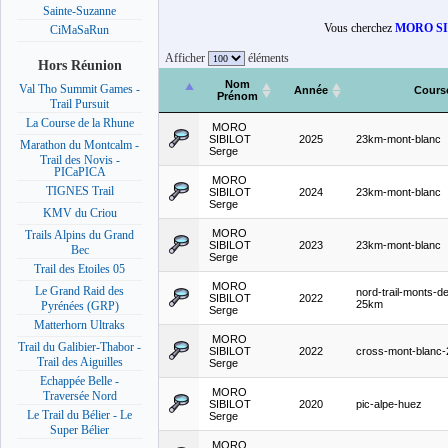
Sainte-Suzanne
Vous cherchez
MORO SI
CiMaSaRun
Afficher
éléments
Hors Réunion
Nom
Val Tho Summit Games -
Année
Cours
Prénom
Trail Pursuit
La Course de la Rhune
MORO
SIBILOT
2025
23km-mont-blanc
Marathon du Montcalm -
Serge
Trail des Novis -
PICaPICA
MORO
TIGNES Trail
SIBILOT
2024
23km-mont-blanc
Serge
KMV du Criou
MORO
Trails Alpins du Grand
SIBILOT
2023
23km-mont-blanc
Bec
Serge
Trail des Etoiles 05
MORO
Le Grand Raid des
nord-trail-monts-de
SIBILOT
2022
25km
Pyrénées (GRP)
Serge
Matterhorn Ultraks
MORO
Trail du Galibier-Thabor -
SIBILOT
2022
cross-mont-blanc
Trail des Aiguilles
Serge
Echappée Belle -
MORO
Traversée Nord
SIBILOT
2020
pic-alpe-huez
Le Trail du Bélier - Le
Serge
Super Bélier
MORO