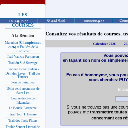
LES
PROCHAINES
Grand Raid
Cours
La R�union
Randonn�es
COURSES
Consultez vos résultats de courses, trai
A la Réunion
Marathon (
Championnat
Calendrier 2026
20
) et Foulées de la
2026
Corniche
Vous pouvez
Trail Vaincre Parkinson
en tapant son nom ou simplemen
Trail du Sud Sauvage
Trophée Océan Indien -
Défi des Laves - Trail des
En cas d'homonyme, vous pouv
Timizes
vous cherchez PUY 
5km de Saint Leu
10km semi-nocturnes de
toujo
Saint Leu
Course de côte de
Takamaka
Si vous ne trouvez pas une course
La Boucle Parapente
pouvez me
transmettre toutes
Trail Tour Ti Benare
concernant ces ré
Trail des Trois Pitons
Foulée Sentier Littoral de