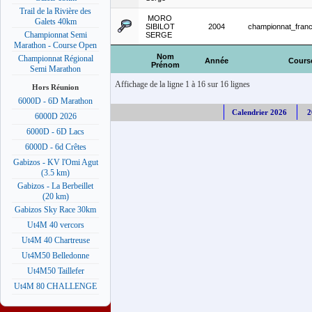
Trail de la Rivière des
MORO
Galets 40km
SIBILOT
2004
championnat_fran
Championnat Semi
SERGE
Marathon - Course Open
Nom
Championnat Régional
Année
Cours
Prénom
Semi Marathon
Affichage de la ligne 1 à 16 sur 16 lignes
Hors Réunion
6000D - 6D Marathon
Calendrier 2026
2
6000D 2026
6000D - 6D Lacs
6000D - 6d Crêtes
Gabizos - KV l'Omi Agut
(3.5 km)
Gabizos - La Berbeillet
(20 km)
Gabizos Sky Race 30km
Ut4M 40 vercors
Ut4M 40 Chartreuse
Ut4M50 Belledonne
Ut4M50 Taillefer
Ut4M 80 CHALLENGE