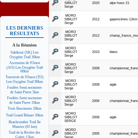
SIBILOT
2020
alpe-huez-21
Serge
MORO
SIBILOT
2012
gapencimes-12km
Serge
LES DERNIERS
MORO
RÉSULTATS
SIBILOT
2012
champ_france_mo
Serge
A la Réunion
MORO
SIBILOT
2010
blanc
Sakikour (SK) Leu
Serge
Oxygène Trail 30km
Ascension de l'Ouest
MORO
(AO) Leu Oxygène Trail
SIBILOT
2008
championnat_fran
60km
Serge
Traversée de l'Ouest (TO)
MORO
Leu Oxygène Trail 90km
SIBILOT
2008
aigle
Foulées Semi nocturnes
Serge
de Saint Pierre 5km
MORO
Foulées Semi nocturnes
SIBILOT
2006
championnat_fran
de Saint Pierre 10km
Serge
Trois Bassinoise 28km
MORO
Trail Grand Bénare 50km
SIBILOT
2006
aigle
SERGE
Beachcomber Trail Ile
Maurice (65 km)
MORO
Trail de la Rivière des
SIBILOT
2005
championnat_fran
Galets 15km
Serge