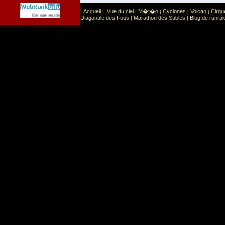
Accueil
Vue du ciel
M�t�o
Cyclones
Volcan
Cirqu
|
|
|
|
|
|
Sport
Sports extr�mes
Ce site est list� dans la cat�gorie
:
Diagonale des Fous
Marathon des Sables
Blog de runrai
|
|