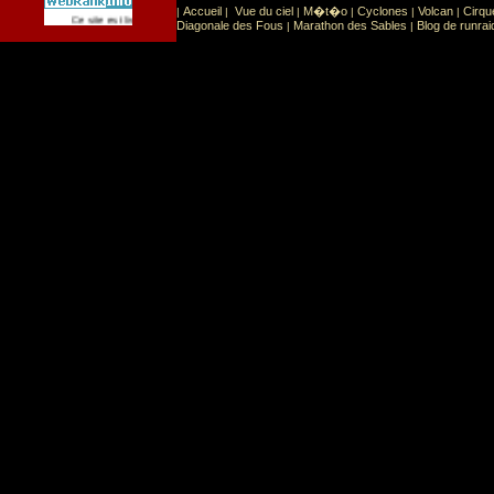
Accueil
Vue du ciel
M�t�o
Cyclones
Volcan
Cirqu
|
|
|
|
|
|
Sport
Sports extr�mes
Ce site est list� dans la cat�gorie
:
Diagonale des Fous
Marathon des Sables
Blog de runrai
|
|