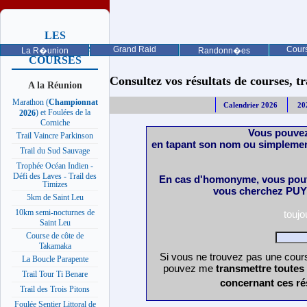
LES
PROCHAINES
Grand Raid
Cours
La R�union
Randonn�es
COURSES
Consultez vos résultats de courses, trai
A la Réunion
Marathon (
Championnat
Calendrier 2026
20
) et Foulées de la
2026
Corniche
Vous pouvez
Trail Vaincre Parkinson
en tapant son nom ou simplemen
Trail du Sud Sauvage
Trophée Océan Indien -
Défi des Laves - Trail des
En cas d'homonyme, vous pouv
Timizes
vous cherchez PUY 
5km de Saint Leu
10km semi-nocturnes de
touj
Saint Leu
Course de côte de
Takamaka
Si vous ne trouvez pas une cours
La Boucle Parapente
pouvez me
transmettre toutes
Trail Tour Ti Benare
concernant ces ré
Trail des Trois Pitons
Foulée Sentier Littoral de