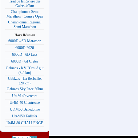
Trail de la Rivière des
Galets 40km
Championnat Semi
Marathon - Course Open
Championnat Régional
Semi Marathon
Hors Réunion
6000D - 6D Marathon
6000D 2026
6000D - 6D Lacs
6000D - 6d Crêtes
Gabizos - KV l'Omi Agut
(3.5 km)
Gabizos - La Berbeillet
(20 km)
Gabizos Sky Race 30km
Ut4M 40 vercors
Ut4M 40 Chartreuse
Ut4M50 Belledonne
Ut4M50 Taillefer
Ut4M 80 CHALLENGE