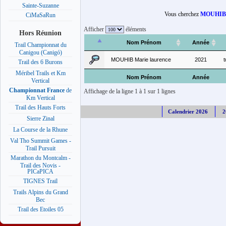
Sainte-Suzanne
Vous cherchez
MOUHIB M
CiMaSaRun
Afficher
éléments
Hors Réunion
Nom Prénom
Année
Trail Championnat du
Canigou (Canigó)
MOUHIB Marie laurence
2021
Trail des 6 Burons
Méribel Trails et Km
Nom Prénom
Année
Vertical
Championnat France
de
Affichage de la ligne 1 à 1 sur 1 lignes
Km Vertical
Trail des Hauts Forts
Calendrier 2026
2
Sierre Zinal
La Course de la Rhune
Val Tho Summit Games -
Trail Pursuit
Marathon du Montcalm -
Trail des Novis -
PICaPICA
TIGNES Trail
Trails Alpins du Grand
Bec
Trail des Etoiles 05