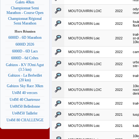
reu
Galets 40km
Championnat Semi
ody
MOUTOUVIRIN LOIC
2022
Marathon - Course Open
reu
Championnat Régional
foul
Semi Marathon
MOUTOUVIRIN Loic
2022
flor
Hors Réunion
trai
6000D - 6D Marathon
MOUTOUVIRIN Loic
2022
st-d
10
6000D 2026
6000D - 6D Lacs
MOUTOUVIRIN Loic
2022
came
6000D - 6d Crêtes
urba
MOUTOUVIRIN LOIC
2022
Gabizos - KV l'Omi Agut
ste-
(3.5 km)
Gabizos - La Berbeillet
MOUTOUVIRIN Loic
2022
trai
(20 km)
Gabizos Sky Race 30km
10k
MOUTOUVIRIN LOIC
2022
noct
Ut4M 40 vercors
den
Ut4M 40 Chartreuse
MOUTOUVIRIN Loic
2022
trai
Ut4M50 Belledonne
Ut4M50 Taillefer
MOUTOUVIRIN Loic
2021
tus
Ut4M 80 CHALLENGE
MOUTOUVIRIN Loic
2021
kall
10k