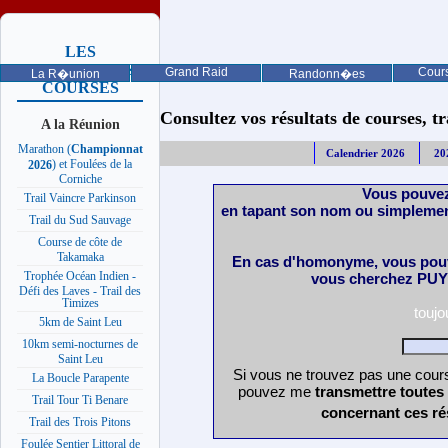
LES
PROCHAINES
Grand Raid
Cours
La R�union
Randonn�es
COURSES
Consultez vos résultats de courses, trai
A la Réunion
Marathon (
Championnat
Calendrier 2026
20
) et Foulées de la
2026
Corniche
Vous pouvez
Trail Vaincre Parkinson
en tapant son nom ou simplemen
Trail du Sud Sauvage
Course de côte de
Takamaka
En cas d'homonyme, vous pouv
Trophée Océan Indien -
vous cherchez PUY 
Défi des Laves - Trail des
Timizes
touj
5km de Saint Leu
10km semi-nocturnes de
Saint Leu
Si vous ne trouvez pas une cours
La Boucle Parapente
pouvez me
transmettre toutes
Trail Tour Ti Benare
concernant ces ré
Trail des Trois Pitons
Foulée Sentier Littoral de