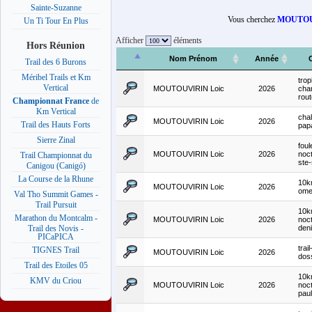
Sainte-Suzanne
Vous cherchez
MOUTOU
Un Ti Tour En Plus
Afficher
éléments
Hors Réunion
Nom Prénom
Année
Trail des 6 Burons
Méribel Trails et Km
tro
Vertical
MOUTOUVIRIN Loic
2026
cha
rou
Championnat France
de
Km Vertical
chal
MOUTOUVIRIN Loic
2026
Trail des Hauts Forts
pap
Sierre Zinal
foul
MOUTOUVIRIN Loic
2026
noc
Trail Championnat du
ste
Canigou (Canigó)
La Course de la Rhune
10k
MOUTOUVIRIN Loic
2026
ome
Val Tho Summit Games -
Trail Pursuit
10k
Marathon du Montcalm -
MOUTOUVIRIN Loic
2026
noct
den
Trail des Novis -
PICaPICA
trai
TIGNES Trail
MOUTOUVIRIN Loic
2026
dos
Trail des Etoiles 05
10k
KMV du Criou
MOUTOUVIRIN Loic
2026
noct
paul