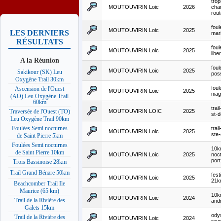
tro
MOUTOUVIRIN Loic
2026
cha
rou
foul
MOUTOUVIRIN Loic
2025
LES DERNIERS
mar
RÉSULTATS
foul
MOUTOUVIRIN Loic
2025
libe
A la Réunion
foul
MOUTOUVIRIN Loic
2025
Sakikour (SK) Leu
pos
Oxygène Trail 30km
foul
Ascension de l'Ouest
MOUTOUVIRIN Loic
2025
nia
(AO) Leu Oxygène Trail
60km
trai
MOUTOUVIRIN LOIC
2025
Traversée de l'Ouest (TO)
st-d
Leu Oxygène Trail 90km
Foulées Semi nocturnes
trai
MOUTOUVIRIN Loic
2025
ste-
de Saint Pierre 5km
Foulées Semi nocturnes
10k
de Saint Pierre 10km
MOUTOUVIRIN Loic
2025
noc
port
Trois Bassinoise 28km
Trail Grand Bénare 50km
festi
MOUTOUVIRIN Loic
2025
21
Beachcomber Trail Ile
Maurice (65 km)
10k
MOUTOUVIRIN Loic
2024
Trail de la Rivière des
and
Galets 15km
ody
Trail de la Rivière des
MOUTOUVIRIN Loic
2024