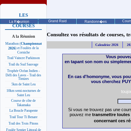
LES
PROCHAINES
Grand Raid
Cours
La R�union
Randonn�es
COURSES
Consultez vos résultats de courses, trai
A la Réunion
Marathon (
Championnat
Calendrier 2026
20
) et Foulées de la
2026
Corniche
Vous pouvez
Trail Vaincre Parkinson
en tapant son nom ou simplemen
Trail du Sud Sauvage
Trophée Océan Indien -
Défi des Laves - Trail des
En cas d'homonyme, vous pouv
Timizes
vous cherchez PUY 
5km de Saint Leu
10km semi-nocturnes de
touj
Saint Leu
Course de côte de
Takamaka
Si vous ne trouvez pas une cours
La Boucle Parapente
pouvez me
transmettre toutes
Trail Tour Ti Benare
concernant ces ré
Trail des Trois Pitons
Foulée Sentier Littoral de