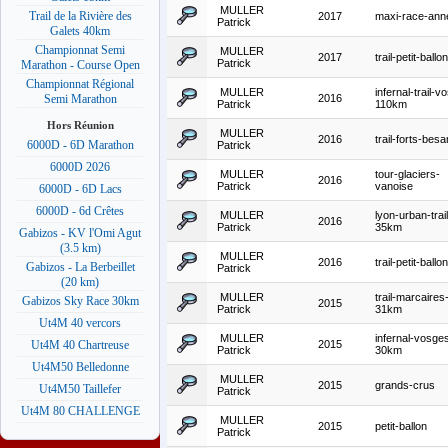
MULLER
Trail de la Rivière des
2017
maxi-race-ann
Patrick
Galets 40km
Championnat Semi
MULLER
2017
trail-petit-ballon
Patrick
Marathon - Course Open
Championnat Régional
MULLER
infernal-trail-v
2016
Semi Marathon
Patrick
110km
Hors Réunion
MULLER
2016
trail-forts-bes
6000D - 6D Marathon
Patrick
6000D 2026
MULLER
tour-glaciers-
2016
Patrick
vanoise
6000D - 6D Lacs
6000D - 6d Crêtes
MULLER
lyon-urban-trail
2016
Patrick
35km
Gabizos - KV l'Omi Agut
(3.5 km)
MULLER
2016
trail-petit-ballon
Gabizos - La Berbeillet
Patrick
(20 km)
MULLER
trail-marcaires
Gabizos Sky Race 30km
2015
Patrick
31km
Ut4M 40 vercors
MULLER
infernal-vosge
2015
Ut4M 40 Chartreuse
Patrick
30km
Ut4M50 Belledonne
MULLER
2015
grands-crus
Ut4M50 Taillefer
Patrick
Ut4M 80 CHALLENGE
MULLER
2015
petit-ballon
Patrick