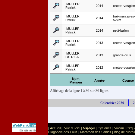
MULLER
2014
cretes-vosgie
Patrick
MULLER
trail-marcaires
2014
Patrick
52km
MULLER
2014
petit-ballon
Patrick
MULLER
2013
cretes-vosgie
Patrick
MULLER
2013
grands-crus
PATRICK
MULLER
2012
cretes-vosgie
Patrick
Nom
Année
Course
Prénom
Affichage de la ligne 1 à 36 sur 36 lignes
Calendrier 2026
2
Accueil
Vue du ciel
M�t�o
Cyclones
Volcan
Cirqu
|
|
|
|
|
|
Sport
Sports extr�mes
Ce site est list� dans la cat�gorie
:
Diagonale des Fous
Marathon des Sables
Blog de runrai
|
|