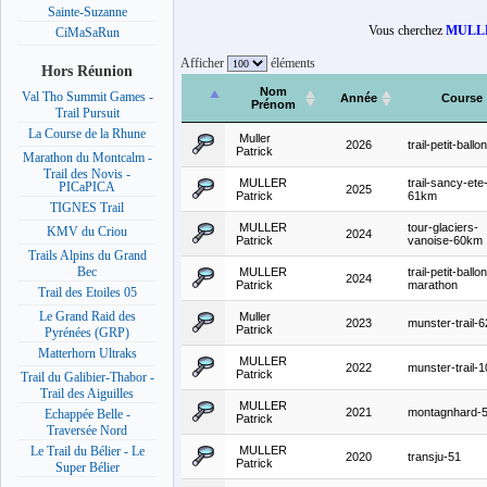
Sainte-Suzanne
Vous cherchez
MULLE
CiMaSaRun
Afficher
éléments
Hors Réunion
Nom
Val Tho Summit Games -
Année
Course
Prénom
Trail Pursuit
La Course de la Rhune
Muller
2026
trail-petit-ballon
Patrick
Marathon du Montcalm -
Trail des Novis -
MULLER
trail-sancy-ete
PICaPICA
2025
Patrick
61km
TIGNES Trail
MULLER
tour-glaciers-
KMV du Criou
2024
Patrick
vanoise-60km
Trails Alpins du Grand
Bec
MULLER
trail-petit-ballon
2024
Patrick
marathon
Trail des Etoiles 05
Le Grand Raid des
Muller
2023
munster-trail-
Patrick
Pyrénées (GRP)
Matterhorn Ultraks
MULLER
2022
munster-trail-
Patrick
Trail du Galibier-Thabor -
Trail des Aiguilles
MULLER
2021
montagnhard-
Echappée Belle -
Patrick
Traversée Nord
MULLER
Le Trail du Bélier - Le
2020
transju-51
Patrick
Super Bélier