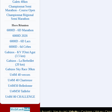
Galets 40km
Championnat Semi
Marathon - Course Open
Championnat Régional
Semi Marathon
Hors Réunion
6000D - 6D Marathon
6000D 2026
6000D - 6D Lacs
6000D - 6d Crêtes
Gabizos - KV l'Omi Agut
(3.5 km)
Gabizos - La Berbeillet
(20 km)
Gabizos Sky Race 30km
Ut4M 40 vercors
Ut4M 40 Chartreuse
Ut4M50 Belledonne
Ut4M50 Taillefer
Ut4M 80 CHALLENGE
Accueil
Vue du ciel
M�t�o
Cyclones
Volcan
Cirqu
|
|
|
|
|
|