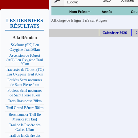
2010
odyssea
Ludovic
Nom Prénom
Année
Cou
LES DERNIERS
Affichage de la ligne 1 à 9 sur 9 lignes
RÉSULTATS
Calendrier 2026
2
A la Réunion
Sakikour (SK) Leu
Oxygène Trail 30km
Ascension de l'Ouest
(AO) Leu Oxygène Trail
60km
Traversée de l'Ouest (TO)
Leu Oxygène Trail 90km
Foulées Semi nocturnes
de Saint Pierre 5km
Foulées Semi nocturnes
de Saint Pierre 10km
Trois Bassinoise 28km
Trail Grand Bénare 50km
Beachcomber Trail Ile
Maurice (65 km)
Trail de la Rivière des
Galets 15km
Trail de la Rivière des