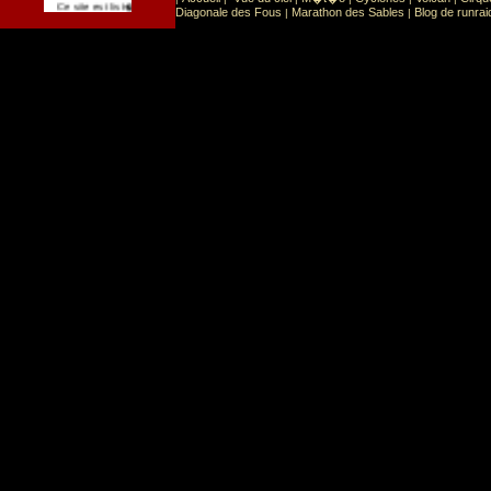
Sport
Sports extr�mes
Ce site est list� dans la cat�gorie
:
Diagonale des Fous
Marathon des Sables
Blog de runrai
|
|