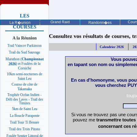
LES
PROCHAINES
Grand Raid
Cours
La R�union
Randonn�es
COURSES
Consultez vos résultats de courses, trai
A la Réunion
Trail Vaincre Parkinson
Calendrier 2026
20
Trail du Sud Sauvage
Vous pouvez
Marathon (
Championnat
) et Foulées de la
en tapant son nom ou simplemen
2026
Corniche
10km semi-nocturnes de
Saint Leu
En cas d'homonyme, vous pouv
Course de côte de
vous cherchez PUY 
Takamaka
Trophée Océan Indien -
touj
Défi des Laves - Trail des
Timizes
5km de Saint Leu
Si vous ne trouvez pas une cours
La Boucle Parapente
pouvez me
transmettre toutes
Trail Tour Ti Benare
concernant ces ré
Trail des Trois Pitons
Foulée Sentier Littoral de