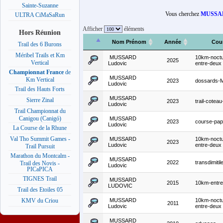
Sainte-Suzanne
Vous cherchez
MUSSAR
ULTRA CiMaSaRun
Afficher
éléments
Hors Réunion
Nom Prénom
Année
Cou
Trail des 6 Burons
Méribel Trails et Km
MUSSARD
10km-noctu
2025
Vertical
Ludovic
entre-deux
Championnat France
de
MUSSARD
Km Vertical
2023
dossards-
Ludovic
Trail des Hauts Forts
MUSSARD
Sierre Zinal
2023
trail-cotea
Ludovic
Trail Championnat du
Canigou (Canigó)
MUSSARD
2023
course-pa
Ludovic
La Course de la Rhune
Val Tho Summit Games -
MUSSARD
10km-noctu
2023
Ludovic
entre-deux
Trail Pursuit
Marathon du Montcalm -
MUSSARD
2022
transdimitil
Trail des Novis -
Ludovic
PICaPICA
TIGNES Trail
MUSSARD
2015
10km-entre
LUDOVIC
Trail des Etoiles 05
MUSSARD
10km-noctu
KMV du Criou
2011
Ludovic
entre-deux
MUSSARD