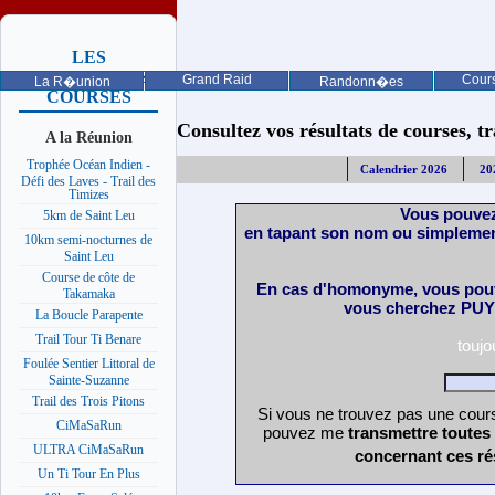
LES
PROCHAINES
Grand Raid
Cours
La R�union
Randonn�es
COURSES
Consultez vos résultats de courses, trai
A la Réunion
Trophée Océan Indien -
Calendrier 2026
20
Défi des Laves - Trail des
Timizes
Vous pouvez
5km de Saint Leu
en tapant son nom ou simplemen
10km semi-nocturnes de
Saint Leu
Course de côte de
En cas d'homonyme, vous pouv
Takamaka
vous cherchez PUY 
La Boucle Parapente
Trail Tour Ti Benare
touj
Foulée Sentier Littoral de
Sainte-Suzanne
Trail des Trois Pitons
Si vous ne trouvez pas une cours
CiMaSaRun
pouvez me
transmettre toutes
ULTRA CiMaSaRun
concernant ces ré
Un Ti Tour En Plus