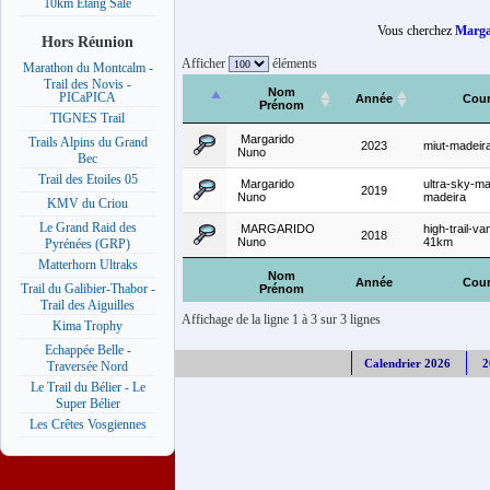
10km Etang Salé
Vous cherchez
Marga
Hors Réunion
Afficher
éléments
Marathon du Montcalm -
Trail des Novis -
Nom
PICaPICA
Année
Cou
Prénom
TIGNES Trail
Margarido
Trails Alpins du Grand
2023
miut-madeir
Nuno
Bec
Trail des Etoiles 05
Margarido
ultra-sky-m
2019
Nuno
madeira
KMV du Criou
Le Grand Raid des
MARGARIDO
high-trail-va
2018
Nuno
41km
Pyrénées (GRP)
Matterhorn Ultraks
Nom
Année
Cou
Trail du Galibier-Thabor -
Prénom
Trail des Aiguilles
Affichage de la ligne 1 à 3 sur 3 lignes
Kima Trophy
Echappée Belle -
Calendrier 2026
2
Traversée Nord
Le Trail du Bélier - Le
Super Bélier
Les Crêtes Vosgiennes