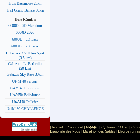
Trois Bassinoise 28km
Trail Grand Bénare 50km
Hors Réunion
6000D - 6D Marathon
6000D 2026
6000D - 6D Lacs
6000D - 6d Crêtes
Gabizos - KV l'Omi Agut
(3.5 km)
Gabizos - La Berbeillet
(20 km)
Gabizos Sky Race 30km
Ut4M 40 vercors
Ut4M 40 Chartreuse
Ut4M50 Belledonne
Ut4M50 Taillefer
Ut4M 80 CHALLENGE
Accueil
Vue du ciel
M�t�o
Cyclones
Volcan
Cirqu
|
|
|
|
|
|
Sport
Sports extr�mes
Ce site est list� dans la cat�gorie
:
Diagonale des Fous
Marathon des Sables
Blog de runrai
|
|