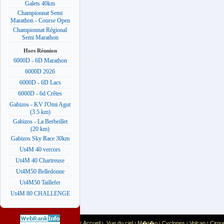
Galets 40km
Championnat Semi
Marathon - Course Open
Championnat Régional
Semi Marathon
Hors Réunion
6000D - 6D Marathon
6000D 2026
6000D - 6D Lacs
6000D - 6d Crêtes
Gabizos - KV l'Omi Agut
(3.5 km)
Gabizos - La Berbeillet
(20 km)
Gabizos Sky Race 30km
Ut4M 40 vercors
Ut4M 40 Chartreuse
Ut4M50 Belledonne
Ut4M50 Taillefer
Ut4M 80 CHALLENGE
Accueil
Vue du ciel
M�t�o
Cyclones
Volcan
Cirqu
|
|
|
|
|
|