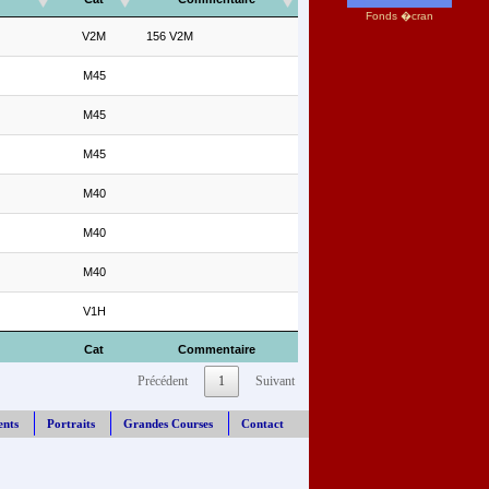
Fonds �cran
V2M
156 V2M
M45
M45
M45
M40
M40
M40
V1H
Cat
Commentaire
Précédent
1
Suivant
ents
Portraits
Grandes Courses
Contact