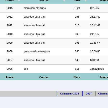
2015
marathon-mt-blanc
1621
08:24:55
2012
lavaredo-ultra-trail
296
28:13:32
2011
lavaredo-ultra-trail
318
20:42:47
2010
lavaredo-ultra-trail
303
21:51:50
2009
lavaredo-ultra-trail
196
11:33:47
2008
grand-raid-cromagnon
283
20:39:48
2007
lavaredo-ultra-trail
143
8:01:38
2006
ccc
318
18h21mn35
Année
Course
Place
Temps
Calendrier 2026
2027
Classem