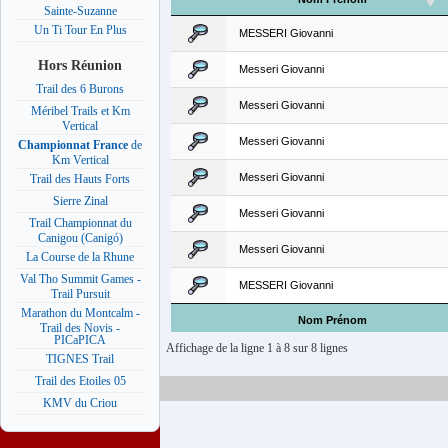
Sainte-Suzanne
Un Ti Tour En Plus
MESSERI Giovanni
Hors Réunion
Messeri Giovanni
Trail des 6 Burons
Messeri Giovanni
Méribel Trails et Km
Vertical
Messeri Giovanni
Championnat France
de
Km Vertical
Messeri Giovanni
Trail des Hauts Forts
Sierre Zinal
Messeri Giovanni
Trail Championnat du
Canigou (Canigó)
Messeri Giovanni
La Course de la Rhune
Val Tho Summit Games -
MESSERI Giovanni
Trail Pursuit
Marathon du Montcalm -
Nom Prénom
Trail des Novis -
PICaPICA
Affichage de la ligne 1 à 8 sur 8 lignes
TIGNES Trail
Trail des Etoiles 05
KMV du Criou