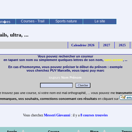
Courses - Trail
Sports nature
Le site
nn�es
ls, ultra, ...
Calendrier 2026
2027
2025
Vous pouvez rechercher un coureur
en tapant son nom ou simplement quelques lettres de son nom,
sans accent
, ...
En cas d'homonyme, vous pouvez préciser le début du prénom : exemple
vous cherchez PUY Marcelle, vous tapez puy marc
toujours
Nom Prénom
e trouvez pas une course, si votre nom est mal orthographié, ... vous pouvez me
transmettr
remarques, vos souhaits, corrections concernant ces résultats
en cliquant sur
Vous cherchez
Messeri Giovanni
: il y a
8 courses trouvées
Année
Course
Place
Temps