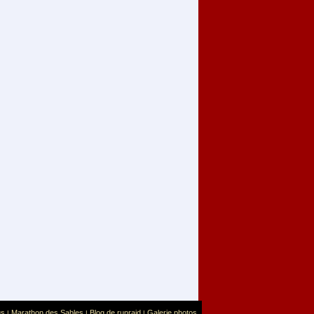
us
Marathon des Sables
Blog de runraid
Galerie photos
|
|
|