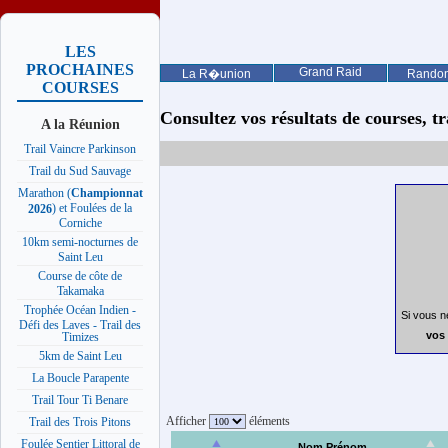
LES
PROCHAINES
Grand Raid
La R�union
Rando
COURSES
Consultez vos résultats de courses, trai
A la Réunion
Trail Vaincre Parkinson
Trail du Sud Sauvage
Marathon (
Championnat
) et Foulées de la
2026
Corniche
10km semi-nocturnes de
Saint Leu
Course de côte de
Takamaka
Trophée Océan Indien -
Si vous n
Défi des Laves - Trail des
vos 
Timizes
5km de Saint Leu
La Boucle Parapente
Trail Tour Ti Benare
Afficher
éléments
Trail des Trois Pitons
Foulée Sentier Littoral de
Nom Prénom