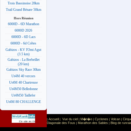
Trois Bassinoise 28km
Trail Grand Bénare 50km
Hors Réunion
6000D - 6D Marathon
6000D 2026
6000D - 6D Lacs
6000D - 6d Crêtes
Gabizos - KV l'Omi Agut
(3.5 km)
Gabizos - La Berbeillet
(20 km)
Gabizos Sky Race 30km
Ut4M 40 vercors
Ut4M 40 Chartreuse
Ut4M50 Belledonne
Ut4M50 Taillefer
Ut4M 80 CHALLENGE
Accueil
Vue du ciel
M�t�o
Cyclones
Volcan
Cirqu
|
|
|
|
|
|
Sport
Sports extr�mes
Ce site est list� dans la cat�gorie
:
Diagonale des Fous
Marathon des Sables
Blog de runrai
|
|