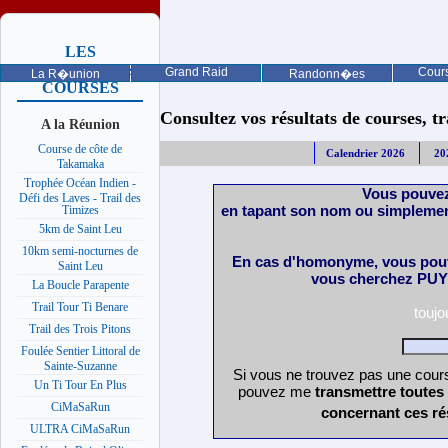
LES
PROCHAINES
Grand Raid
Cours
La R�union
Randonn�es
COURSES
Consultez vos résultats de courses, trai
A la Réunion
Course de côte de
Calendrier 2026
20
Takamaka
Trophée Océan Indien -
Vous pouvez
Défi des Laves - Trail des
en tapant son nom ou simplemen
Timizes
5km de Saint Leu
10km semi-nocturnes de
En cas d'homonyme, vous pouv
Saint Leu
vous cherchez PUY 
La Boucle Parapente
Trail Tour Ti Benare
touj
Trail des Trois Pitons
Foulée Sentier Littoral de
Sainte-Suzanne
Si vous ne trouvez pas une cours
Un Ti Tour En Plus
pouvez me
transmettre toutes
CiMaSaRun
concernant ces ré
ULTRA CiMaSaRun