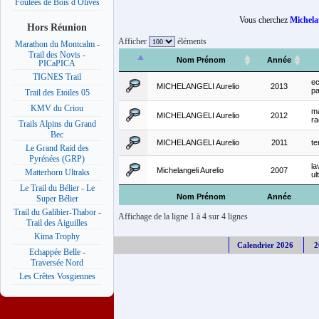
Foulées de Bois d Olives
Vous cherchez
Michela
Hors Réunion
Afficher
éléments
Marathon du Montcalm -
Trail des Novis -
Nom Prénom
Année
PICaPICA
TIGNES Trail
ec
MICHELANGELI Aurelio
2013
pa
Trail des Etoiles 05
KMV du Criou
m
MICHELANGELI Aurelio
2012
ra
Trails Alpins du Grand
Bec
MICHELANGELI Aurelio
2011
te
Le Grand Raid des
Pyrénées (GRP)
la
Michelangeli Aurelio
2007
Matterhorn Ultraks
ul
Le Trail du Bélier - Le
Nom Prénom
Année
Super Bélier
Trail du Galibier-Thabor -
Affichage de la ligne 1 à 4 sur 4 lignes
Trail des Aiguilles
Kima Trophy
Calendrier 2026
2
Echappée Belle -
Traversée Nord
Les Crêtes Vosgiennes