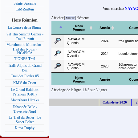
Sainte-Suzanne
Vous cherchez
NAYAG
CiMaSaRun
Afficher
éléments
Hors Réunion
Nom
La Course de la Rhune
Année
Cour
Prénom
Val Tho Summit Games -
Trail Pursuit
NAYAGOM
2024
trail-grand-b
Quentin
Marathon du Montcalm -
Trail des Novis -
NAYAGOM
PICaPICA
2024
boucle-piton
Quentin
TIGNES Trail
NAYAGOM
10km-noctur
Trails Alpins du Grand
2023
Quentin
entre-deux
Bec
Trail des Etoiles 05
Nom
Année
Cour
Prénom
KMV du Criou
Le Grand Raid des
Affichage de la ligne 1 à 3 sur 3 lignes
Pyrénées (GRP)
Matterhorn Ultraks
Calendrier 2026
2
Echappée Belle -
Traversée Nord
Le Trail du Bélier - Le
Super Bélier
Kima Trophy