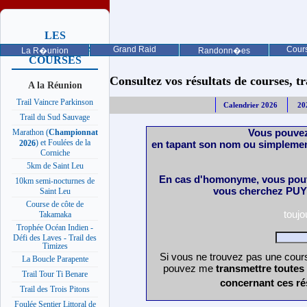
LES
PROCHAINES
Grand Raid
Cours
La R�union
Randonn�es
COURSES
Consultez vos résultats de courses, trai
A la Réunion
Trail Vaincre Parkinson
Calendrier 2026
20
Trail du Sud Sauvage
Vous pouvez
Marathon (
Championnat
) et Foulées de la
en tapant son nom ou simplemen
2026
Corniche
5km de Saint Leu
En cas d'homonyme, vous pouv
10km semi-nocturnes de
vous cherchez PUY 
Saint Leu
Course de côte de
touj
Takamaka
Trophée Océan Indien -
Défi des Laves - Trail des
Timizes
Si vous ne trouvez pas une cours
La Boucle Parapente
pouvez me
transmettre toutes
Trail Tour Ti Benare
concernant ces ré
Trail des Trois Pitons
Foulée Sentier Littoral de