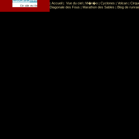
Accueil
Vue du ciel
M�t�o
Cyclones
Volcan
Cirqu
|
|
|
|
|
|
Sport
Sports extr�mes
Ce site est list� dans la cat�gorie
:
Diagonale des Fous
Marathon des Sables
Blog de runrai
|
|