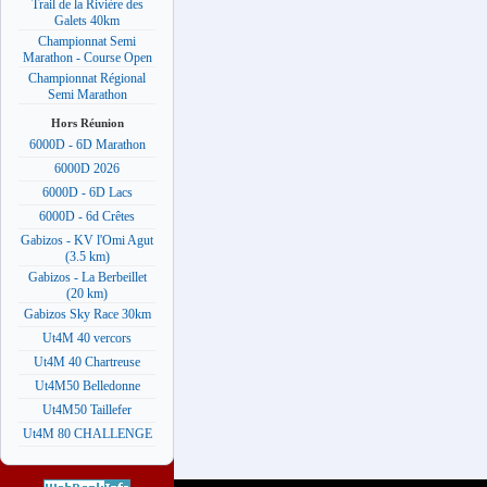
Trail de la Rivière des
Galets 40km
Championnat Semi
Marathon - Course Open
Championnat Régional
Semi Marathon
Hors Réunion
6000D - 6D Marathon
6000D 2026
6000D - 6D Lacs
6000D - 6d Crêtes
Gabizos - KV l'Omi Agut
(3.5 km)
Gabizos - La Berbeillet
(20 km)
Gabizos Sky Race 30km
Ut4M 40 vercors
Ut4M 40 Chartreuse
Ut4M50 Belledonne
Ut4M50 Taillefer
Ut4M 80 CHALLENGE