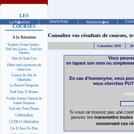
LES
PROCHAINES
Grand Raid
Cours
La R�union
Randonn�es
COURSES
Consultez vos résultats de courses, trai
A la Réunion
Trophée Océan Indien -
Calendrier 2026
20
Défi des Laves - Trail des
Timizes
Vous pouvez
5km de Saint Leu
en tapant son nom ou simplemen
10km semi-nocturnes de
Saint Leu
Course de côte de
En cas d'homonyme, vous pouv
Takamaka
vous cherchez PUY 
La Boucle Parapente
Trail Tour Ti Benare
touj
Foulée Sentier Littoral de
Sainte-Suzanne
Trail des Trois Pitons
Si vous ne trouvez pas une cours
CiMaSaRun
pouvez me
transmettre toutes
ULTRA CiMaSaRun
concernant ces ré
Un Ti Tour En Plus