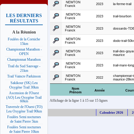
NEWTON
2023
la-ferme-trail
Franck
NEWTON
LES DERNIERS
2023
trail-bourbon
Franck
RÉSULTATS
NEWTON
2023
dossards-TD
Franck
A la Réunion
NEWTON
Foulées de la Corniche
2023
dodo-trail-50
Franck
15km
Championnat Marathon -
NEWTON
trail-des-goya
2023
OPEN
Franck
maurice
Championnat Marathon
NEWTON
2023
trail-mare-lo
Trail du Sud Sauvage -
Franck
21km
NEWTON
championnat-tr
Trail Vaincre Parkinson
2022
Franck
maurice-28km
Sakikour (SK) Leu
Oxygène Trail 30km
Nom
Année
Cour
Prénom
Ascension de l'Ouest
(AO) Leu Oxygène Trail
Affichage de la ligne 1 à 15 sur 15 lignes
60km
Traversée de l'Ouest (TO)
Leu Oxygène Trail 90km
Calendrier 2026
2
Foulées Semi nocturnes
de Saint Pierre 5km
Foulées Semi nocturnes
de Saint Pierre 10km