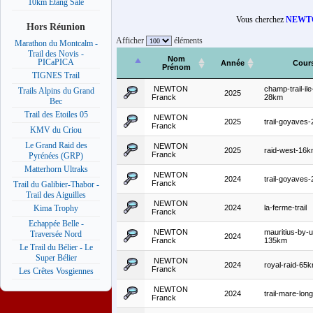
10km Etang Salé
Vous cherchez
NEWTO
Hors Réunion
Afficher
éléments
Marathon du Montcalm -
Trail des Novis -
Nom
PICaPICA
Année
Cour
Prénom
TIGNES Trail
NEWTON
champ-trail-il
Trails Alpins du Grand
2025
Franck
28km
Bec
Trail des Etoiles 05
NEWTON
2025
trail-goyaves
Franck
KMV du Criou
Le Grand Raid des
NEWTON
2025
raid-west-16
Franck
Pyrénées (GRP)
Matterhorn Ultraks
NEWTON
2024
trail-goyaves
Franck
Trail du Galibier-Thabor -
Trail des Aiguilles
NEWTON
2024
la-ferme-trail
Kima Trophy
Franck
Echappée Belle -
NEWTON
mauritius-by-
Traversée Nord
2024
Franck
135km
Le Trail du Bélier - Le
Super Bélier
NEWTON
2024
royal-raid-65
Franck
Les Crêtes Vosgiennes
NEWTON
2024
trail-mare-lo
Franck