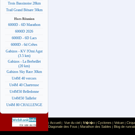
Trois Bassinoise 28km
Trail Grand Bénare 50km
Hors Réunion
6000D - 6D Marathon
6000D 2026
6000D - 6D Lacs
6000D - 6d Crêtes
Gabizos - KV l'Omi Agut
(3.5 km)
Gabizos - La Berbeillet
(20 km)
Gabizos Sky Race 30km
Ut4M 40 vercors
Ut4M 40 Chartreuse
Ut4M50 Belledonne
Ut4M50 Taillefer
Ut4M 80 CHALLENGE
Accueil
Vue du ciel
M�t�o
Cyclones
Volcan
Cirqu
|
|
|
|
|
|
Sport
Sports extr�mes
Ce site est list� dans la cat�gorie
:
Diagonale des Fous
Marathon des Sables
Blog de runrai
|
|