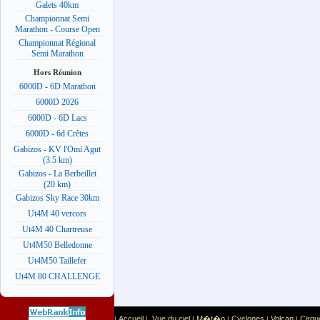
Galets 40km
Championnat Semi
Marathon - Course Open
Championnat Régional
Semi Marathon
Hors Réunion
6000D - 6D Marathon
6000D 2026
6000D - 6D Lacs
6000D - 6d Crêtes
Gabizos - KV l'Omi Agut
(3.5 km)
Gabizos - La Berbeillet
(20 km)
Gabizos Sky Race 30km
Ut4M 40 vercors
Ut4M 40 Chartreuse
Ut4M50 Belledonne
Ut4M50 Taillefer
Ut4M 80 CHALLENGE
Accueil
Vue du ciel
M�t�o
Cyclones
Volcan
Cirqu
|
|
|
|
|
|