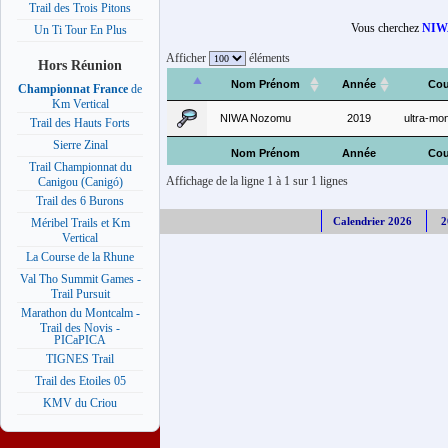
Trail des Trois Pitons
Vous cherchez
NIW
Un Ti Tour En Plus
Afficher
éléments
Hors Réunion
Nom Prénom
Année
Cou
Championnat France
de
Km Vertical
NIWA Nozomu
2019
ultra-mont
Trail des Hauts Forts
Sierre Zinal
Nom Prénom
Année
Cou
Trail Championnat du
Affichage de la ligne 1 à 1 sur 1 lignes
Canigou (Canigó)
Trail des 6 Burons
Calendrier 2026
2
Méribel Trails et Km
Vertical
La Course de la Rhune
Val Tho Summit Games -
Trail Pursuit
Marathon du Montcalm -
Trail des Novis -
PICaPICA
TIGNES Trail
Trail des Etoiles 05
KMV du Criou