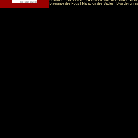
Sport
Sports extr�mes
Ce site est list� dans la cat�gorie
:
Diagonale des Fous
Marathon des Sables
Blog de runrai
|
|