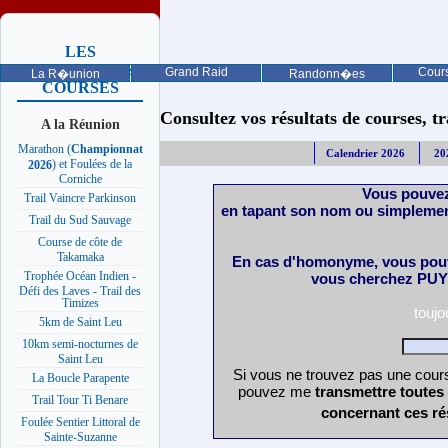
LES
PROCHAINES
Grand Raid
Cours
La R�union
Randonn�es
COURSES
Consultez vos résultats de courses, trai
A la Réunion
Marathon (
Championnat
Calendrier 2026
20
) et Foulées de la
2026
Corniche
Vous pouvez
Trail Vaincre Parkinson
en tapant son nom ou simplemen
Trail du Sud Sauvage
Course de côte de
Takamaka
En cas d'homonyme, vous pouv
Trophée Océan Indien -
vous cherchez PUY 
Défi des Laves - Trail des
Timizes
touj
5km de Saint Leu
10km semi-nocturnes de
Saint Leu
Si vous ne trouvez pas une cours
La Boucle Parapente
pouvez me
transmettre toutes
Trail Tour Ti Benare
concernant ces ré
Foulée Sentier Littoral de
Sainte-Suzanne